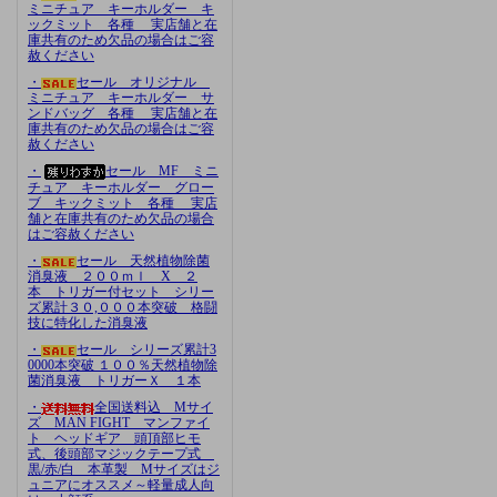
ミニチュア キーホルダー キ
ックミット 各種 実店舗と在
庫共有のため欠品の場合はご容
赦ください
・
セール オリジナル
ミニチュア キーホルダー サ
ンドバッグ 各種 実店舗と在
庫共有のため欠品の場合はご容
赦ください
・
セール MF ミニ
チュア キーホルダー グロー
ブ キックミット 各種 実店
舗と在庫共有のため欠品の場合
はご容赦ください
・
セール 天然植物除菌
消臭液 ２００ｍｌ X ２
本 トリガー付セット シリー
ズ累計３０,０００本突破 格闘
技に特化した消臭液
・
セール シリーズ累計3
0000本突破 １００％天然植物除
菌消臭液 トリガーＸ １本
・
全国送料込 Mサイ
ズ MAN FIGHT マンファイ
ト ヘッドギア 頭頂部ヒモ
式、後頭部マジックテープ式
黒/赤/白 本革製 Mサイズはジ
ュニアにオススメ～軽量成人向