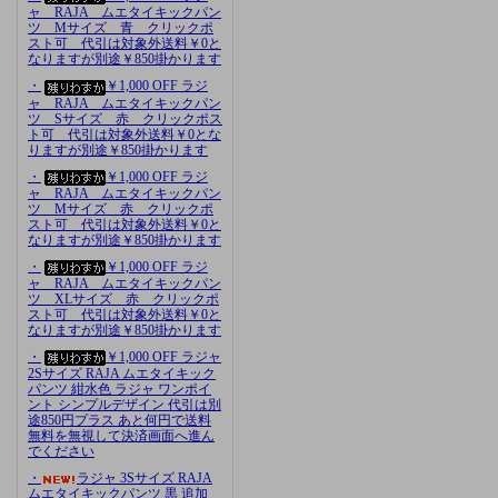
ャ RAJA ムエタイキックパン
ツ Mサイズ 青 クリックポ
スト可 代引は対象外送料￥0と
なりますが別途￥850掛かります
・
￥1,000 OFF ラジ
ャ RAJA ムエタイキックパン
ツ Sサイズ 赤 クリックポス
ト可 代引は対象外送料￥0とな
りますが別途￥850掛かります
・
￥1,000 OFF ラジ
ャ RAJA ムエタイキックパン
ツ Mサイズ 赤 クリックポ
スト可 代引は対象外送料￥0と
なりますが別途￥850掛かります
・
￥1,000 OFF ラジ
ャ RAJA ムエタイキックパン
ツ XLサイズ 赤 クリックポ
スト可 代引は対象外送料￥0と
なりますが別途￥850掛かります
・
￥1,000 OFF ラジャ
2Sサイズ RAJA ムエタイキック
パンツ 紺水色 ラジャ ワンポイ
ント シンプルデザイン 代引は別
途850円プラス あと何円で送料
無料を無視して決済画面へ進ん
でください
・
ラジャ 3Sサイズ RAJA
ムエタイキックパンツ 黒 追加