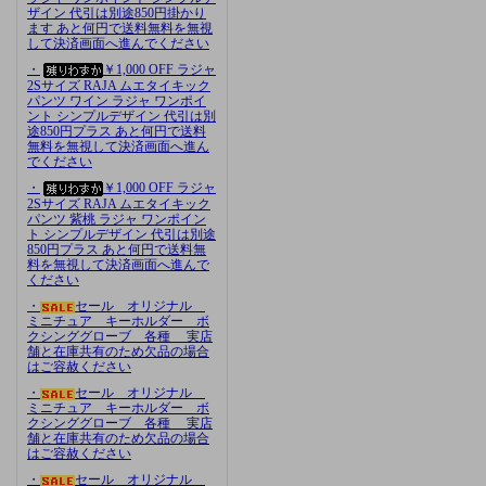
ザイン 代引は別途850円掛かり
ます あと何円で送料無料を無視
して決済画面へ進んでください
・
￥1,000 OFF ラジャ
2Sサイズ RAJA ムエタイキック
パンツ ワイン ラジャ ワンポイ
ント シンプルデザイン 代引は別
途850円プラス あと何円で送料
無料を無視して決済画面へ進ん
でください
・
￥1,000 OFF ラジャ
2Sサイズ RAJA ムエタイキック
パンツ 紫桃 ラジャ ワンポイン
ト シンプルデザイン 代引は別途
850円プラス あと何円で送料無
料を無視して決済画面へ進んで
ください
・
セール オリジナル
ミニチュア キーホルダー ボ
クシンググローブ 各種 実店
舗と在庫共有のため欠品の場合
はご容赦ください
・
セール オリジナル
ミニチュア キーホルダー ボ
クシンググローブ 各種 実店
舗と在庫共有のため欠品の場合
はご容赦ください
・
セール オリジナル