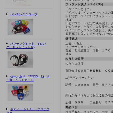
クレジット決済（ペイパル）
「ペイパルとは？」
ペイパルは、インターネット上の
パンチンググローブ
ふ】です。ペイパルにクレジット
けば、
IDとパスワードだけで決済完了。
を知らせることなく、より安全に
ペイパルアカウントの開設は、決済方
必要事項を入力するだけなのでか
銀行振込
三菱UFJ銀行
パンチングミット ( ロン
ユ）サザンオーシヤン
グ、ドラムミット含)
普通 西池袋支店 店番 １７０
０６
ゆうちょ銀行
ゆうちょ銀行
有限会社ＳＯＵＴＨＥＲＮ ＯＣ
セールあり TWINS 他 タ
ユ)サザンオーシヤン
イ製 ヘッドガード
記号 １００９０ 番号 ５７７
銀行からゆうちょにお振込みの場
店番 ００８ 口座番号 ５７
商品代引
ボディー（ベリー）プロテク
代引手数料：ゆうパック、ヤマ
ター