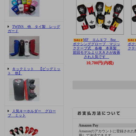
TWINS 他 タイ製 レッグ
ガード
MF エムエフ 8oz
ボクシンググローブ マジッ
ボク
クテープ式 各種 本革製
クテ
前回モデルより大きさが改善
され人気です
10,700円(内税)
キックミット 【ビッグミッ
ト 他】
人気キーホルダー グロー
ブ ミット
Amazon Pay
Amazonのアカウントに登録され
用して決済できます。