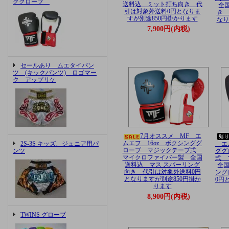
ググローブ
送料込 ミット打ち向き 代
全
引は対象外送料0円となりま
き 
すが別途850円掛かります
なり
7,900円(内税)
セールあり ムエタイパン
ツ (キックパンツ) ロゴマー
ク アップリケ
7月オススメ MF エ
ムエフ 16oz ボクシンググ
2S-3S キッズ、ジュニア用パ
エム
ローブ マジックテープ式
ンツ
ググ
マイクロファイバー製 全国
式 
送料込 マス スパーリング
全国
向き 代引は対象外送料0円
ング
となりますが別途850円掛か
0円
ります
8,900円(内税)
TWINS グローブ