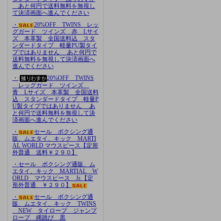
あと何円で送料無料を無視し
て決済画面へ進んでください
・
20%OFF TWINS レッ
グガード ツインズ 赤 Lサイ
ズ 本革製 全国送料込 スタ
ンダードタイプ 軽量PU製タイ
プではありません あと何円で
送料無料を無視して決済画面へ
進んでください
・
20%OFF TWINS
レッグガード ツインズ
青 Lサイズ 本革製 全国送料
込 スタンダードタイプ 軽量P
U製タイプではありません あ
と何円で送料無料を無視して決
済画面へ進んでください
・
セール ボクシング通
販、ムエタイ、キック MARTI
AL WORLD マウスピース【定形
外普通 送料￥２９０】
・セール ボクシング通販、ム
エタイ、キック MARTIAL W
ORLD マウスピース Jr.【定
形外普通 ￥２９０】
・
セール ボクシング通
販、ムエタイ、キック TWINS
NEW タイロープ ジャンプ
ロープ 縄跳び 黒