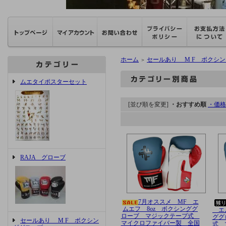
ホーム
セールあり M F ボクシ
＞
ムエタイポスターセット
[並び順を変更]
・おすすめ順
・価格
RAJA グローブ
7月オススメ MF エ
ムエフ 8oz ボクシンググ
エム
ローブ マジックテープ式
ググ
セールあり M F ボクシン
マイクロファイバー製 全国
式 