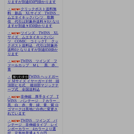
りますが別途850円掛かります
・
クリックポスト送料無
料 新品 XLサイズ TWINS
ムエタイキックパンツ 歌舞
伎 代引は対象外送料￥0となり
ますが別途￥850掛かります
・
ツインズ TWINS XL
サイズ ムエタイキックパン
ツ COMIC コミックT クッ
クポスト送料込 代引は対象外
送料0となりますが別途850掛か
ります
・
TWINS ツインズ フ
ァールカップ ＭＬ 黒、赤、
青
・
TWINS ヘッドガー
ド Mサイズ イヤーガード付 頭
頂部ヒモ式 後頭部マジックテ
ープ式 全国送料込
・
非伸縮 厚手タイプ T
WINS バンテージ ７カラー
黒、白、赤、青、緑、黄、紫 ロ
ゴマークは黒地に白色に変更さ
れています
・
TWINS ツインズ バ
ンテージ 非伸縮タイプ レイ
ンボーカラー 4カラーより選
択 定形外普通４５０円