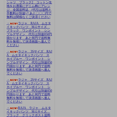
シャツ ブラック2 コットン生
地をお洒落にデニム柄にアレン
ジ 全国送料込 (代引は送料と
手数料が別途)＊あと〇〇〇円で
無料は関係なくご決済ください
・
ラジャ RAJA ムエタ
イキックパンツ M-Lサイズ
ブラック ワンポイント シン
プルデザイン 代引は別途850円
掛かります あと何円で送料無
料を無視して決済画面へ進んで
ください
・
ラジャ 3Sサイズ RAJ
A ムエタイキックパンツ ス
カイブルー ワンポイント シ
ンプルデザイン 代引は別途850
円掛かります あと何円で送料
無料を無視して決済画面へ進ん
でください
・
ラジャ 2Sサイズ RAJ
A ムエタイキックパンツ ス
カイブルー ワンポイント シ
ンプルデザイン 代引は別途850
円掛かります あと何円で送料
無料を無視して決済画面へ進ん
でください
・
RAJA ラジャ ムエタ
イキックパンツ M-Lサイズ
ブラック クリックポスト送料