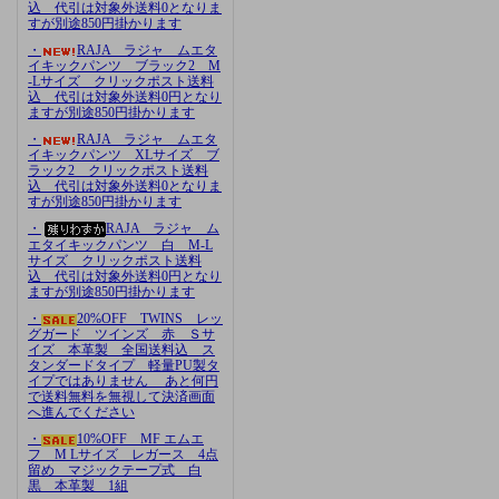
込 代引は対象外送料0となりま
すが別途850円掛かります
・
RAJA ラジャ ムエタ
イキックパンツ ブラック2 M
-Lサイズ クリックポスト送料
込 代引は対象外送料0円となり
ますが別途850円掛かります
・
RAJA ラジャ ムエタ
イキックパンツ XLサイズ ブ
ラック2 クリックポスト送料
込 代引は対象外送料0となりま
すが別途850円掛かります
・
RAJA ラジャ ム
エタイキックパンツ 白 M-L
サイズ クリックポスト送料
込 代引は対象外送料0円となり
ますが別途850円掛かります
・
20%OFF TWINS レッ
グガード ツインズ 赤 Ｓサ
イズ 本革製 全国送料込 ス
タンダードタイプ 軽量PU製タ
イプではありません あと何円
で送料無料を無視して決済画面
へ進んでください
・
10%OFF MF エムエ
フ M Lサイズ レガース 4点
留め マジックテープ式 白
黒 本革製 1組