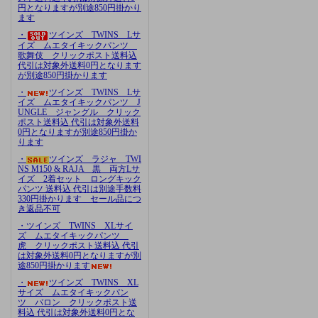
円となりますが別途850円掛かり
ます
・
ツインズ TWINS Lサ
イズ ムエタイキックパンツ
歌舞伎 クリックポスト送料込
代引は対象外送料0円となります
が別途850円掛かります
・
ツインズ TWINS Lサ
イズ ムエタイキックパンツ J
UNGLE ジャングル クリック
ポスト送料込 代引は対象外送料
0円となりますが別途850円掛か
ります
・
ツインズ ラジャ TWI
NS M150 & RAJA 黒 両方Lサ
イズ 2着セット ロングキック
パンツ 送料込 代引は別途手数料
330円掛かります セール品につ
き返品不可
・ツインズ TWINS XLサイ
ズ ムエタイキックパンツ
虎 クリックポスト送料込 代引
は対象外送料0円となりますが別
途850円掛かります
・
ツインズ TWINS XL
サイズ ムエタイキックパン
ツ バロン クリックポスト送
料込 代引は対象外送料0円とな