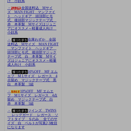
け 小顔系
・
全国送料込 Mサイ
ズ MAN FIGHT マンファイ
ト ヘッドギア 頭頂部ヒモ
式、後頭部マジックテープ式
赤 本革製 Mサイズはジュニ
アにオススメ～軽量成人向け
小顔系
・
在庫わずか 全国
送料込 Mサイズ MAN FIGHT
マンファイト ヘッドギア
頭頂部ヒモ式、後頭部マジック
テープ式 白 本革製 Mサイ
ズはジュニアにオススメ～軽量
成人向け 小顔系
・
10%OFF MF エム
エフ M Lサイズ レガース 4
点留め マジックテープ式 黒
白 本革製 1組
・
10%OFF MF エムエ
フ M Lサイズ レガース 4点
留め マジックテープ式 白
赤 本革製 1組
・
ツインズ TWINS
レッグガード レガース ソ
フトタイプ Ｓのみ 全てのサ
イズ 白 ベルトが写真2,3枚目
になります