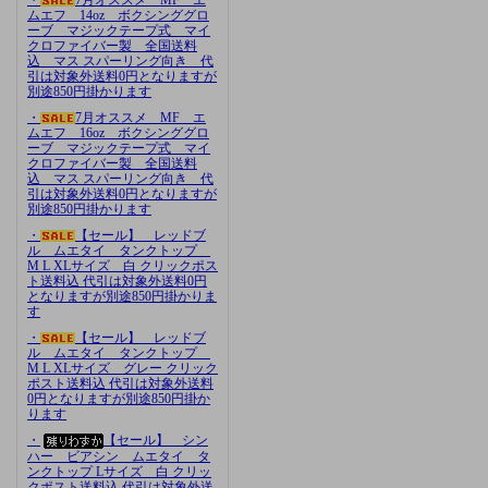
ムエフ 14oz ボクシンググロ
ーブ マジックテープ式 マイ
クロファイバー製 全国送料
込 マス スパーリング向き 代
引は対象外送料0円となりますが
別途850円掛かります
・
7月オススメ MF エ
ムエフ 16oz ボクシンググロ
ーブ マジックテープ式 マイ
クロファイバー製 全国送料
込 マス スパーリング向き 代
引は対象外送料0円となりますが
別途850円掛かります
・
【セール】 レッドブ
ル ムエタイ タンクトップ
M L XLサイズ 白 クリックポス
ト送料込 代引は対象外送料0円
となりますが別途850円掛かりま
す
・
【セール】 レッドブ
ル ムエタイ タンクトップ
M L XLサイズ グレー クリック
ポスト送料込 代引は対象外送料
0円となりますが別途850円掛か
ります
・
【セール】 シン
ハー ビアシン ムエタイ タ
ンクトップ Lサイズ 白 クリッ
クポスト送料込 代引は対象外送