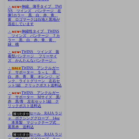
・
伸縮、薄手タイプ TWI
NS ツインズ バンテージ 在
庫5カラー 黒、白、赤、青、
黄 ロゴマークは白地と黒地が
混在しています
・
伸縮性タイプ TWINS
ツインズ バンテージ ７カ
ラー 黒、白、赤、青、黄、
緑、桃
・
TWINS ツインズ 装
着型バンテージ フリーサイ
ズ かんたんなバンテージ
・
TWINS アンクルガー
ド サポーター Ｓ～Ｌ 黒、
白、赤、青、黄、オレンジ、ピ
ンク、ライトグリーン 左右セ
ット1組 クリックポスト送料込
・
TWINS アンクルガー
ド サポーター Mサイズ 黒/
赤 黒/青 左右セット1組 ク
リックポスト送料込
・
セール RAJA ラジ
ャ ボクシンググローブ 14oz
本革製 マジックテープ式
黄黒赤 送料込
・
セール RAJA ラジ
ャ ボクシンググローブ ８oz