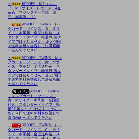
・
10%OFF MF エムエ
フ M Lサイズ レガース 4点
留め マジックテープ式 黒
赤 本革製 1組
・
20%OFF TWINS レッ
グガード ツインズ 青 Ｓサ
イズ 本革製 全国送料込 ス
タンダードタイプ 軽量PU製タ
イプではありません あと何円
で送料無料を無視して決済画面
へ進んでください
・
20%OFF TWINS レッ
グガード ツインズ 赤 Mサ
イズ 本革製 全国送料込 ス
タンダードタイプ 軽量PU製タ
イプではありません あと何円
で送料無料を無視して決済画面
へ進んでください
・
20%OFF TWINS
レッグガード ツインズ
青 Mサイズ 本革製 全国送
料込 スタンダードタイプ 軽
量PU製タイプではありません
あと何円で送料無料を無視して
決済画面へ進んでください
・
20%OFF TWINS レッ
グガード ツインズ 白 Mサ
イズ 本革製 全国送料込 ス
タンダードタイプ 残りわずか