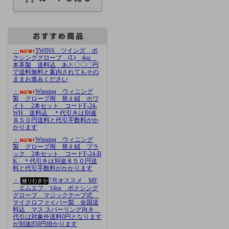
・
TWINS ツインズ ボ
クシンググローブ (L) 4oz
本革製 送料込 あと〇〇〇円
で送料無料と案内されてもその
ままお進みください
・
Winning ウィニング
製 グローブ用 替え紐 ホワ
イト 2本セット コードF-24-
WH 送料込 ＊代引きは別途
８５０円送料と代引手数料がか
かります
・
Winning ウィニング
製 グローブ用 替え紐 ブラ
ック 2本セット コードF-24-B
K ＊代引きは別途８５０円送
料と代引手数料がかかります
・
7月オススメ MF
エムエフ 14oz ボクシング
グローブ マジックテープ式
マイクロファイバー製 全国送
料込 マス スパーリング向き
代引は対象外送料0円となります
が別途850円掛かります