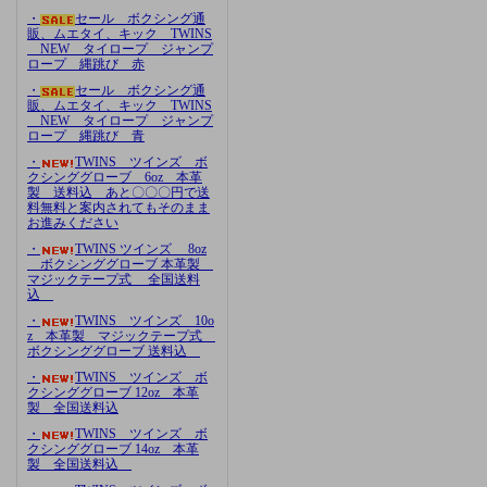
・
セール ボクシング通
販、ムエタイ、キック TWINS
NEW タイロープ ジャンプ
ロープ 縄跳び 赤
・
セール ボクシング通
販、ムエタイ、キック TWINS
NEW タイロープ ジャンプ
ロープ 縄跳び 青
・
TWINS ツインズ ボ
クシンググローブ 6oz 本革
製 送料込 あと〇〇〇円で送
料無料と案内されてもそのまま
お進みください
・
TWINS ツインズ 8oz
ボクシンググローブ 本革製
マジックテープ式 全国送料
込
・
TWINS ツインズ 10o
z 本革製 マジックテープ式
ボクシンググローブ 送料込
・
TWINS ツインズ ボ
クシンググローブ 12oz 本革
製 全国送料込
・
TWINS ツインズ ボ
クシンググローブ 14oz 本革
製 全国送料込