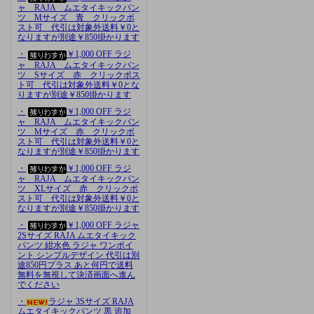
ャ RAJA ムエタイキックパン
ツ Mサイズ 青 クリックポ
スト可 代引は対象外送料￥0と
なりますが別途￥850掛かります
・
￥1,000 OFF ラジ
ャ RAJA ムエタイキックパン
ツ Sサイズ 赤 クリックポス
ト可 代引は対象外送料￥0とな
りますが別途￥850掛かります
・
￥1,000 OFF ラジ
ャ RAJA ムエタイキックパン
ツ Mサイズ 赤 クリックポ
スト可 代引は対象外送料￥0と
なりますが別途￥850掛かります
・
￥1,000 OFF ラジ
ャ RAJA ムエタイキックパン
ツ XLサイズ 赤 クリックポ
スト可 代引は対象外送料￥0と
なりますが別途￥850掛かります
・
￥1,000 OFF ラジャ
2Sサイズ RAJA ムエタイキック
パンツ 紺水色 ラジャ ワンポイ
ント シンプルデザイン 代引は別
途850円プラス あと何円で送料
無料を無視して決済画面へ進ん
でください
・
ラジャ 3Sサイズ RAJA
ムエタイキックパンツ 黒 追加