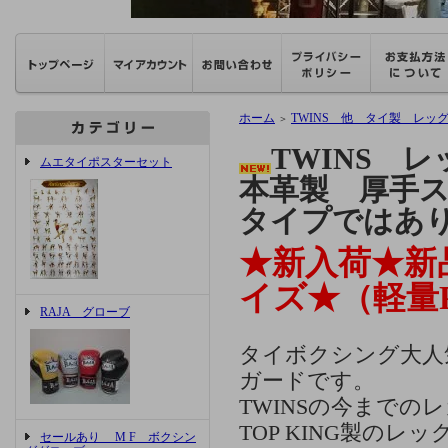
ホーム
TWINS 他 タイ製 レッ
＞
TWINS 
ムエタイポスターセット
本革製 厚手ス
タイプではあ
★新入荷★新品
イズ★（軽量
RAJA グローブ
タイボクシング大人
ガードです。
TWINSの今まで
TOP KING製の
セールあり M F ボクシン