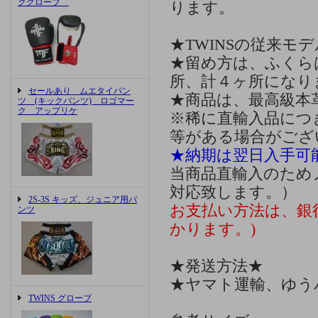
ググローブ
ります。
★TWINSの従来モ
★留め方は、ふくら
所、計４ヶ所になり
セールあり ムエタイパン
★商品は、最高級本
ツ (キックパンツ) ロゴマー
ク アップリケ
※稀に直輸入品につ
等がある場合がござ
★納期は翌日入手可
当商品直輸入のため
対応致します。）
2S-3S キッズ、ジュニア用パ
お支払い方法は、銀行
ンツ
かります。)
★発送方法★
★ヤマト運輸、ゆうパ
TWINS グローブ