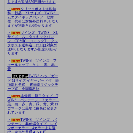
りますが別途850円掛かります
・
クリックポスト送料無
料 新品 XLサイズ TWINS
ムエタイキックパンツ 歌舞
伎 代引は対象外送料￥0となり
ますが別途￥850掛かります
・
ツインズ TWINS XL
サイズ ムエタイキックパン
ツ COMIC コミックT クッ
クポスト送料込 代引は対象外
送料0となりますが別途850掛か
ります
・
TWINS ツインズ フ
ァールカップ ＭＬ 黒、赤、
青
・
TWINS ヘッドガー
ド Mサイズ イヤーガード付 頭
頂部ヒモ式 後頭部マジックテ
ープ式 全国送料込
・
非伸縮 厚手タイプ T
WINS バンテージ ７カラー
黒、白、赤、青、緑、黄、紫 ロ
ゴマークは黒地に白色に変更さ
れています
・
TWINS ツインズ バ
ンテージ 非伸縮タイプ レイ
ンボーカラー 4カラーより選
択 定形外普通４５０円