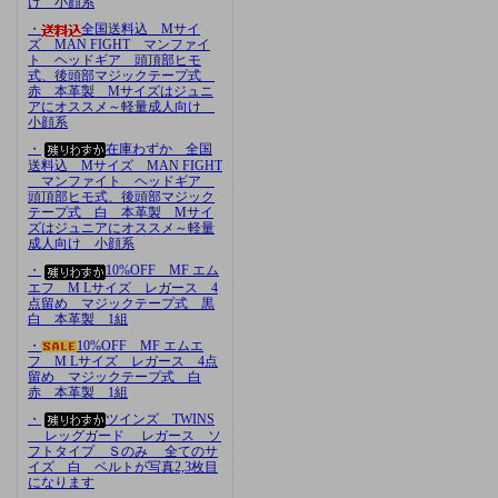
け 小顔系
・
全国送料込 Mサイ
ズ MAN FIGHT マンファイ
ト ヘッドギア 頭頂部ヒモ
式、後頭部マジックテープ式
赤 本革製 Mサイズはジュニ
アにオススメ～軽量成人向け
小顔系
・
在庫わずか 全国
送料込 Mサイズ MAN FIGHT
マンファイト ヘッドギア
頭頂部ヒモ式、後頭部マジック
テープ式 白 本革製 Mサイ
ズはジュニアにオススメ～軽量
成人向け 小顔系
・
10%OFF MF エム
エフ M Lサイズ レガース 4
点留め マジックテープ式 黒
白 本革製 1組
・
10%OFF MF エムエ
フ M Lサイズ レガース 4点
留め マジックテープ式 白
赤 本革製 1組
・
ツインズ TWINS
レッグガード レガース ソ
フトタイプ Ｓのみ 全てのサ
イズ 白 ベルトが写真2,3枚目
になります