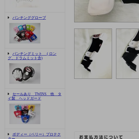
パンチンググローブ
パンチングミット ( ロン
グ、ドラムミット含)
セールあり TWINS 他 タ
イ製 ヘッドガード
ボディー（ベリー）プロテク
ター