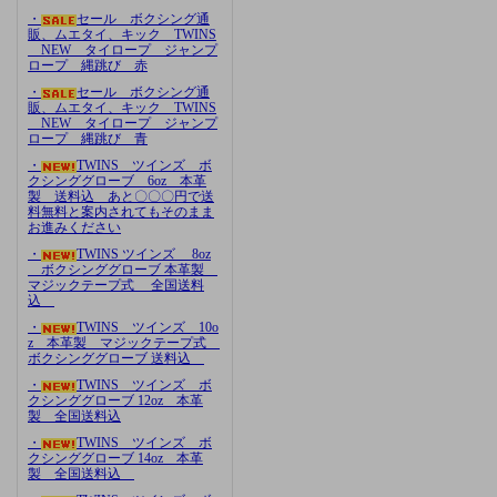
・
セール ボクシング通
販、ムエタイ、キック TWINS
NEW タイロープ ジャンプ
ロープ 縄跳び 赤
・
セール ボクシング通
販、ムエタイ、キック TWINS
NEW タイロープ ジャンプ
ロープ 縄跳び 青
・
TWINS ツインズ ボ
クシンググローブ 6oz 本革
製 送料込 あと〇〇〇円で送
料無料と案内されてもそのまま
お進みください
・
TWINS ツインズ 8oz
ボクシンググローブ 本革製
マジックテープ式 全国送料
込
・
TWINS ツインズ 10o
z 本革製 マジックテープ式
ボクシンググローブ 送料込
・
TWINS ツインズ ボ
クシンググローブ 12oz 本革
製 全国送料込
・
TWINS ツインズ ボ
クシンググローブ 14oz 本革
製 全国送料込