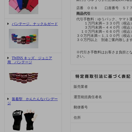
店番 ００８ 口座番号 ５７
商品代引
代引手数料：ゆうパック、ヤマ
１万円未満～３３０円（税込
バンテージ、ナックルガード
３万円未満～４４０円（税込
１０万円未満～６６０円（税込
３０万円未満～１,１００円（税込
３０万円以上 別途ご案内致しま
※代引き手数料はお客さま負担と
さい。
TWINS キッズ、ジュニア
用 バンテージ
販売業者
運営統括責任者名
装着型 かんたんなバンデー
ジ
郵便番号
住所