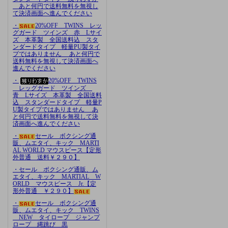
あと何円で送料無料を無視し
て決済画面へ進んでください
・
20%OFF TWINS レッ
グガード ツインズ 赤 Lサイ
ズ 本革製 全国送料込 スタ
ンダードタイプ 軽量PU製タイ
プではありません あと何円で
送料無料を無視して決済画面へ
進んでください
・
20%OFF TWINS
レッグガード ツインズ
青 Lサイズ 本革製 全国送料
込 スタンダードタイプ 軽量P
U製タイプではありません あ
と何円で送料無料を無視して決
済画面へ進んでください
・
セール ボクシング通
販、ムエタイ、キック MARTI
AL WORLD マウスピース【定形
外普通 送料￥２９０】
・セール ボクシング通販、ム
エタイ、キック MARTIAL W
ORLD マウスピース Jr.【定
形外普通 ￥２９０】
・
セール ボクシング通
販、ムエタイ、キック TWINS
NEW タイロープ ジャンプ
ロープ 縄跳び 黒