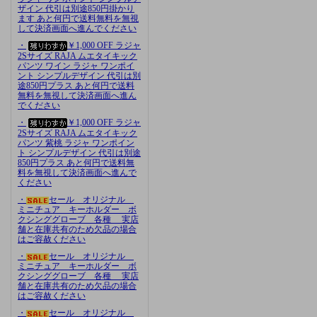
ザイン 代引は別途850円掛かり
ます あと何円で送料無料を無視
して決済画面へ進んでください
・
￥1,000 OFF ラジャ
2Sサイズ RAJA ムエタイキック
パンツ ワイン ラジャ ワンポイ
ント シンプルデザイン 代引は別
途850円プラス あと何円で送料
無料を無視して決済画面へ進ん
でください
・
￥1,000 OFF ラジャ
2Sサイズ RAJA ムエタイキック
パンツ 紫桃 ラジャ ワンポイン
ト シンプルデザイン 代引は別途
850円プラス あと何円で送料無
料を無視して決済画面へ進んで
ください
・
セール オリジナル
ミニチュア キーホルダー ボ
クシンググローブ 各種 実店
舗と在庫共有のため欠品の場合
はご容赦ください
・
セール オリジナル
ミニチュア キーホルダー ボ
クシンググローブ 各種 実店
舗と在庫共有のため欠品の場合
はご容赦ください
・
セール オリジナル