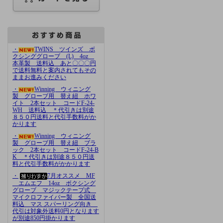
・
TWINS ツインズ ボ
クシンググローブ (L) 4oz
本革製 送料込 あと〇〇〇円
で送料無料と案内されてもその
ままお進みください
・
Winning ウィニング
製 グローブ用 替え紐 ホワ
イト 2本セット コードF-24-
WH 送料込 ＊代引きは別途
８５０円送料と代引手数料がか
かります
・
Winning ウィニング
製 グローブ用 替え紐 ブラ
ック 2本セット コードF-24-B
K ＊代引きは別途８５０円送
料と代引手数料がかかります
・
7月オススメ MF
エムエフ 14oz ボクシング
グローブ マジックテープ式
マイクロファイバー製 全国送
料込 マス スパーリング向き
代引は対象外送料0円となります
が別途850円掛かります