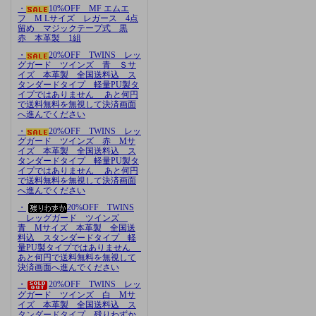
・
10%OFF MF エムエ
フ M Lサイズ レガース 4点
留め マジックテープ式 黒
赤 本革製 1組
・
20%OFF TWINS レッ
グガード ツインズ 青 Ｓサ
イズ 本革製 全国送料込 ス
タンダードタイプ 軽量PU製タ
イプではありません あと何円
で送料無料を無視して決済画面
へ進んでください
・
20%OFF TWINS レッ
グガード ツインズ 赤 Mサ
イズ 本革製 全国送料込 ス
タンダードタイプ 軽量PU製タ
イプではありません あと何円
で送料無料を無視して決済画面
へ進んでください
・
20%OFF TWINS
レッグガード ツインズ
青 Mサイズ 本革製 全国送
料込 スタンダードタイプ 軽
量PU製タイプではありません
あと何円で送料無料を無視して
決済画面へ進んでください
・
20%OFF TWINS レッ
グガード ツインズ 白 Mサ
イズ 本革製 全国送料込 ス
タンダードタイプ 残りわずか