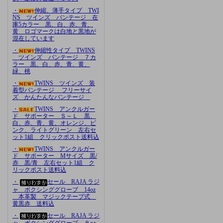
・
伸縮、薄手タイプ TWI
NS ツインズ バンテージ 在
庫5カラー 黒、白、赤、青、
黄 ロゴマークは白地と黒地が
混在しています
・
伸縮性タイプ TWINS
ツインズ バンテージ ７カ
ラー 黒、白、赤、青、黄、
緑、桃
・
TWINS ツインズ 装
着型バンテージ フリーサイ
ズ かんたんなバンテージ
・
TWINS アンクルガー
ド サポーター Ｓ～Ｌ 黒、
白、赤、青、黄、オレンジ、ピ
ンク、ライトグリーン 左右セ
ット1組 クリックポスト送料込
・
TWINS アンクルガー
ド サポーター Mサイズ 黒/
赤 黒/青 左右セット1組 ク
リックポスト送料込
・
セール RAJA ラジ
ャ ボクシンググローブ 14oz
本革製 マジックテープ式
黄黒赤 送料込
・
セール RAJA ラジ
ャ ボクシンググローブ ８oz