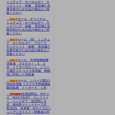
ミニチュア キーホルダー キ
ックミット 各種 実店舗と在
庫共有のため欠品の場合はご容
赦ください
・
セール オリジナル
ミニチュア キーホルダー サ
ンドバッグ 各種 実店舗と在
庫共有のため欠品の場合はご容
赦ください
・
セール MF ミニチュ
ア キーホルダー グローブ
キックミット 各種 実店舗と
在庫共有のため欠品の場合はご
容赦ください
・
セール 天然植物除菌
消臭液 ２００ｍｌ X ２
本 トリガー付セット シリー
ズ累計３０,０００本突破 格闘
技に特化した消臭液
・
セール シリーズ累計3
0000本突破 １００％天然植物除
菌消臭液 トリガーＸ １本
・
全国送料込 Mサイ
ズ MAN FIGHT マンファイ
ト ヘッドギア 頭頂部ヒモ
式、後頭部マジックテープ式
黒/赤/白 本革製 Mサイズはジ
ュニアにオススメ～軽量成人向