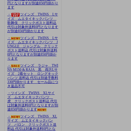
円となりますが別途850円掛かり
ます
・
ツインズ TWINS Lサ
イズ ムエタイキックパンツ
歌舞伎 クリックポスト送料込
代引は対象外送料0円となります
が別途850円掛かります
・
ツインズ TWINS Lサ
イズ ムエタイキックパンツ J
UNGLE ジャングル クリック
ポスト送料込 代引は対象外送料
0円となりますが別途850円掛か
ります
・
ツインズ ラジャ TWI
NS M150 & RAJA 黒 両方Lサ
イズ 2着セット ロングキック
パンツ 送料込 代引は別途手数料
330円掛かります セール品につ
き返品不可
・ツインズ TWINS XLサイ
ズ ムエタイキックパンツ
虎 クリックポスト送料込 代引
は対象外送料0円となりますが別
途850円掛かります
・
ツインズ TWINS XL
サイズ ムエタイキックパン
ツ バロン クリックポスト送
料込 代引は対象外送料0円とな