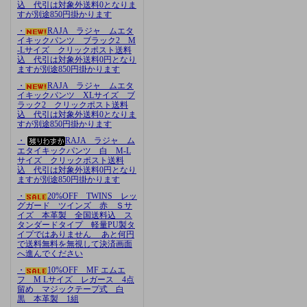
込 代引は対象外送料0となりま
すが別途850円掛かります
・
RAJA ラジャ ムエタ
イキックパンツ ブラック2 M
-Lサイズ クリックポスト送料
込 代引は対象外送料0円となり
ますが別途850円掛かります
・
RAJA ラジャ ムエタ
イキックパンツ XLサイズ ブ
ラック2 クリックポスト送料
込 代引は対象外送料0となりま
すが別途850円掛かります
・
RAJA ラジャ ム
エタイキックパンツ 白 M-L
サイズ クリックポスト送料
込 代引は対象外送料0円となり
ますが別途850円掛かります
・
20%OFF TWINS レッ
グガード ツインズ 赤 Ｓサ
イズ 本革製 全国送料込 ス
タンダードタイプ 軽量PU製タ
イプではありません あと何円
で送料無料を無視して決済画面
へ進んでください
・
10%OFF MF エムエ
フ M Lサイズ レガース 4点
留め マジックテープ式 白
黒 本革製 1組