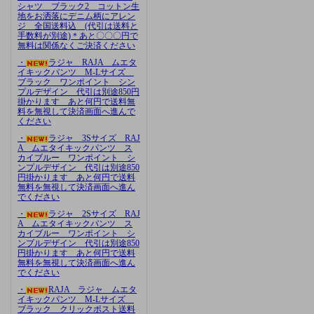
シャツ ブラック2 コットン生
地をお洒落にデニム柄にアレン
ジ 全国送料込 (代引は送料と
手数料が別途)＊あと〇〇〇円で
無料は関係なくご決済ください
・
ラジャ RAJA ムエタ
イキックパンツ M-Lサイズ
ブラック ワンポイント シン
プルデザイン 代引は別途850円
掛かります あと何円で送料無
料を無視して決済画面へ進んで
ください
・
ラジャ 3Sサイズ RAJ
A ムエタイキックパンツ ス
カイブルー ワンポイント シ
ンプルデザイン 代引は別途850
円掛かります あと何円で送料
無料を無視して決済画面へ進ん
でください
・
ラジャ 2Sサイズ RAJ
A ムエタイキックパンツ ス
カイブルー ワンポイント シ
ンプルデザイン 代引は別途850
円掛かります あと何円で送料
無料を無視して決済画面へ進ん
でください
・
RAJA ラジャ ムエタ
イキックパンツ M-Lサイズ
ブラック クリックポスト送料