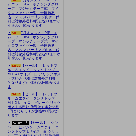
ムエフ 14oz ボクシンググロ
ーブ マジックテープ式 マイ
クロファイバー製 全国送料
込 マス スパーリング向き 代
引は対象外送料0円となりますが
別途850円掛かります
・
7月オススメ MF エ
ムエフ 16oz ボクシンググロ
ーブ マジックテープ式 マイ
クロファイバー製 全国送料
込 マス スパーリング向き 代
引は対象外送料0円となりますが
別途850円掛かります
・
【セール】 レッドブ
ル ムエタイ タンクトップ
M L XLサイズ 白 クリックポス
ト送料込 代引は対象外送料0円
となりますが別途850円掛かりま
す
・
【セール】 レッドブ
ル ムエタイ タンクトップ
M L XLサイズ グレー クリック
ポスト送料込 代引は対象外送料
0円となりますが別途850円掛か
ります
・
【セール】 シン
ハー ビアシン ムエタイ タ
ンクトップ Lサイズ 白 クリッ
クポスト送料込 代引は対象外送