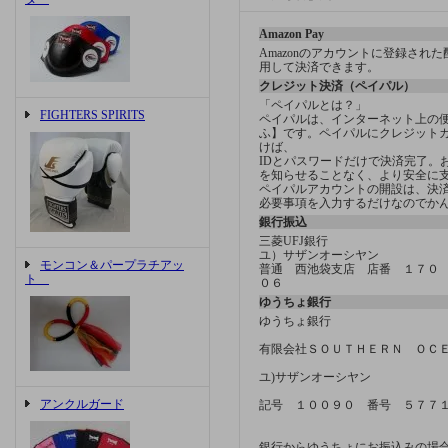
Amazon Pay
Amazonのアカウントに登録され
用して決済できます。
クレジット決済（ペイパル）
「ペイパルとは？」
FIGHTERS SPIRITS
ペイパルは、インターネット上の
ふ】です。ペイパルにクレジット
けば、
IDとパスワードだけで決済完了。
を知らせることなく、より安全に
ペイパルアカウントの開設は、決済方
必要事項を入力するだけなのでか
銀行振込
三菱UFJ銀行
ユ）サザンオーシヤン
モンコン＆パープラチアッ
普通 西池袋支店 店番 １７０
ト
０６
ゆうちょ銀行
ゆうちょ銀行
有限会社ＳＯＵＴＨＥＲＮ ＯＣ
ユ)サザンオーシヤン
アンクルガード
記号 １００９０ 番号 ５７７
銀行からゆうちょにお振込みの場