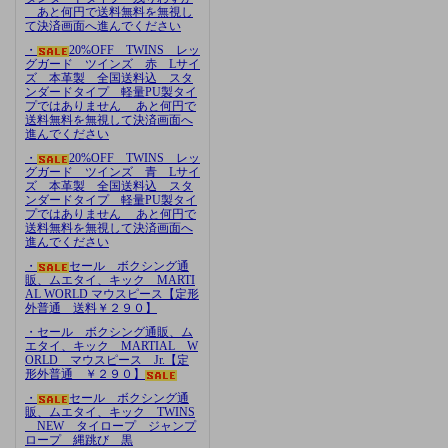
あと何円で送料無料を無視し
て決済画面へ進んでください
・
20%OFF TWINS レッ
グガード ツインズ 赤 Lサイ
ズ 本革製 全国送料込 スタ
ンダードタイプ 軽量PU製タイ
プではありません あと何円で
送料無料を無視して決済画面へ
進んでください
・
20%OFF TWINS レッ
グガード ツインズ 青 Lサイ
ズ 本革製 全国送料込 スタ
ンダードタイプ 軽量PU製タイ
プではありません あと何円で
送料無料を無視して決済画面へ
進んでください
・
セール ボクシング通
販、ムエタイ、キック MARTI
AL WORLD マウスピース【定形
外普通 送料￥２９０】
・セール ボクシング通販、ム
エタイ、キック MARTIAL W
ORLD マウスピース Jr.【定
形外普通 ￥２９０】
・
セール ボクシング通
販、ムエタイ、キック TWINS
NEW タイロープ ジャンプ
ロープ 縄跳び 黒