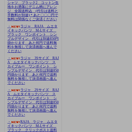
シャツ ブラック2 コットン生
地をお洒落にデニム柄にアレン
ジ 全国送料込 (代引は送料と
手数料が別途)＊あと〇〇〇円で
無料は関係なくご決済ください
・
ラジャ RAJA ムエタ
イキックパンツ M-Lサイズ
ブラック ワンポイント シン
プルデザイン 代引は別途850円
掛かります あと何円で送料無
料を無視して決済画面へ進んで
ください
・
ラジャ 3Sサイズ RAJ
A ムエタイキックパンツ ス
カイブルー ワンポイント シ
ンプルデザイン 代引は別途850
円掛かります あと何円で送料
無料を無視して決済画面へ進ん
でください
・
ラジャ 2Sサイズ RAJ
A ムエタイキックパンツ ス
カイブルー ワンポイント シ
ンプルデザイン 代引は別途850
円掛かります あと何円で送料
無料を無視して決済画面へ進ん
でください
・
RAJA ラジャ ムエタ
イキックパンツ M-Lサイズ
ブラック クリックポスト送料