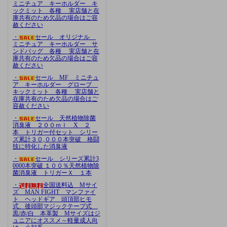
ミニチュア キーホルダー キ
ックミット 各種 実店舗と在
庫共有のため欠品の場合はご容
赦ください
・
セール オリジナル
ミニチュア キーホルダー サ
ンドバッグ 各種 実店舗と在
庫共有のため欠品の場合はご容
赦ください
・
セール MF ミニチュ
ア キーホルダー グローブ
キックミット 各種 実店舗と
在庫共有のため欠品の場合はご
容赦ください
・
セール 天然植物除菌
消臭液 ２００ｍｌ X ２
本 トリガー付セット シリー
ズ累計３０,０００本突破 格闘
技に特化した消臭液
・
セール シリーズ累計3
0000本突破 １００％天然植物除
菌消臭液 トリガーＸ １本
・
全国送料込 Mサイ
ズ MAN FIGHT マンファイ
ト ヘッドギア 頭頂部ヒモ
式、後頭部マジックテープ式
黒/赤/白 本革製 Mサイズはジ
ュニアにオススメ～軽量成人向