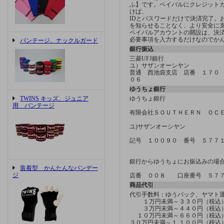
ふ】です。ペイパルにクレジット
けば、
IDとパスワードだけで決済完了。
を知らせることなく、より安全に
ペイパルアカウントの開設は、決済方
必要事項を入力するだけなのでか
バンテージ、ナックルガード
銀行振込
三菱UFJ銀行
ユ）サザンオーシヤン
普通 西池袋支店 店番 １７０
０６
ゆうちょ銀行
TWINS キッズ、ジュニア
ゆうちょ銀行
用 バンテージ
有限会社ＳＯＵＴＨＥＲＮ ＯＣ
ユ)サザンオーシヤン
記号 １００９０ 番号 ５７７
銀行からゆうちょにお振込みの場
装着型 かんたんなバンデー
ジ
店番 ００８ 口座番号 ５７
商品代引
代引手数料：ゆうパック、ヤマ
１万円未満～３３０円（税込
３万円未満～４４０円（税込
１０万円未満～６６０円（税込
３０万円未満～１,１００円（税込