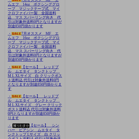
ムエフ 14oz ボクシンググロ
ーブ マジックテープ式 マイ
クロファイバー製 全国送料
込 マス スパーリング向き 代
引は対象外送料0円となりますが
別途850円掛かります
・
7月オススメ MF エ
ムエフ 16oz ボクシンググロ
ーブ マジックテープ式 マイ
クロファイバー製 全国送料
込 マス スパーリング向き 代
引は対象外送料0円となりますが
別途850円掛かります
・
【セール】 レッドブ
ル ムエタイ タンクトップ
M L XLサイズ 白 クリックポス
ト送料込 代引は対象外送料0円
となりますが別途850円掛かりま
す
・
【セール】 レッドブ
ル ムエタイ タンクトップ
M L XLサイズ グレー クリック
ポスト送料込 代引は対象外送料
0円となりますが別途850円掛か
ります
・
【セール】 シン
ハー ビアシン ムエタイ タ
ンクトップ Lサイズ 白 クリッ
クポスト送料込 代引は対象外送