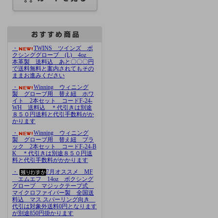
・
TWINS ツインズ ボ
クシンググローブ (L) 4oz
本革製 送料込 あと〇〇〇円
で送料無料と案内されてもその
ままお進みください
・
Winning ウィニング
製 グローブ用 替え紐 ホワ
イト 2本セット コードF-24-
WH 送料込 ＊代引きは別途
８５０円送料と代引手数料がか
かります
・
Winning ウィニング
製 グローブ用 替え紐 ブラ
ック 2本セット コードF-24-B
K ＊代引きは別途８５０円送
料と代引手数料がかかります
・
7月オススメ MF
エムエフ 14oz ボクシング
グローブ マジックテープ式
マイクロファイバー製 全国送
料込 マス スパーリング向き
代引は対象外送料0円となります
が別途850円掛かります