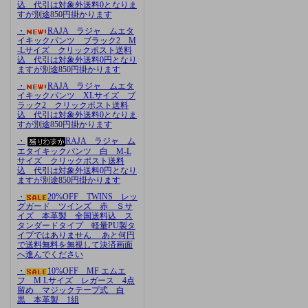
込 代引は対象外送料0となりま
すが別途850円掛かります
・
RAJA ラジャ ムエタ
イキックパンツ ブラック2 M
-Lサイズ クリックポスト送料
込 代引は対象外送料0円となり
ますが別途850円掛かります
・
RAJA ラジャ ムエタ
イキックパンツ XLサイズ ブ
ラック2 クリックポスト送料
込 代引は対象外送料0となりま
すが別途850円掛かります
・
RAJA ラジャ ム
エタイキックパンツ 白 M-L
サイズ クリックポスト送料
込 代引は対象外送料0円となり
ますが別途850円掛かります
・
20%OFF TWINS レッ
グガード ツインズ 赤 Ｓサ
イズ 本革製 全国送料込 ス
タンダードタイプ 軽量PU製タ
イプではありません あと何円
で送料無料を無視して決済画面
へ進んでください
・
10%OFF MF エムエ
フ M Lサイズ レガース 4点
留め マジックテープ式 白
黒 本革製 1組