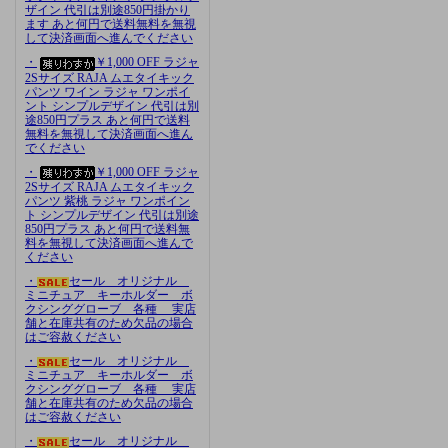
ザイン 代引は別途850円掛かり
ます あと何円で送料無料を無視
して決済画面へ進んでください
・
￥1,000 OFF ラジャ
2Sサイズ RAJA ムエタイキック
パンツ ワイン ラジャ ワンポイ
ント シンプルデザイン 代引は別
途850円プラス あと何円で送料
無料を無視して決済画面へ進ん
でください
・
￥1,000 OFF ラジャ
2Sサイズ RAJA ムエタイキック
パンツ 紫桃 ラジャ ワンポイン
ト シンプルデザイン 代引は別途
850円プラス あと何円で送料無
料を無視して決済画面へ進んで
ください
・
セール オリジナル
ミニチュア キーホルダー ボ
クシンググローブ 各種 実店
舗と在庫共有のため欠品の場合
はご容赦ください
・
セール オリジナル
ミニチュア キーホルダー ボ
クシンググローブ 各種 実店
舗と在庫共有のため欠品の場合
はご容赦ください
・
セール オリジナル