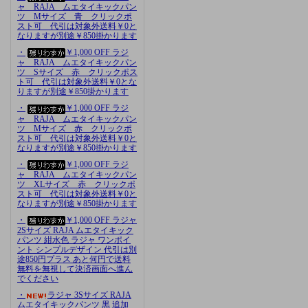
ャ RAJA ムエタイキックパン
ツ Mサイズ 青 クリックポ
スト可 代引は対象外送料￥0と
なりますが別途￥850掛かります
・
￥1,000 OFF ラジ
ャ RAJA ムエタイキックパン
ツ Sサイズ 赤 クリックポス
ト可 代引は対象外送料￥0とな
りますが別途￥850掛かります
・
￥1,000 OFF ラジ
ャ RAJA ムエタイキックパン
ツ Mサイズ 赤 クリックポ
スト可 代引は対象外送料￥0と
なりますが別途￥850掛かります
・
￥1,000 OFF ラジ
ャ RAJA ムエタイキックパン
ツ XLサイズ 赤 クリックポ
スト可 代引は対象外送料￥0と
なりますが別途￥850掛かります
・
￥1,000 OFF ラジャ
2Sサイズ RAJA ムエタイキック
パンツ 紺水色 ラジャ ワンポイ
ント シンプルデザイン 代引は別
途850円プラス あと何円で送料
無料を無視して決済画面へ進ん
でください
・
ラジャ 3Sサイズ RAJA
ムエタイキックパンツ 黒 追加