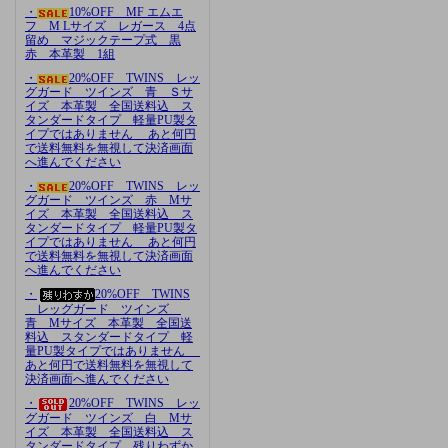
・
10%OFF MF エムエ
フ M Lサイズ レガース 4点
留め マジックテープ式 黒
赤 本革製 1組
・
20%OFF TWINS レッ
グガード ツインズ 青 Ｓサ
イズ 本革製 全国送料込 ス
タンダードタイプ 軽量PU製タ
イプではありません あと何円
で送料無料を無視して決済画面
へ進んでください
・
20%OFF TWINS レッ
グガード ツインズ 赤 Mサ
イズ 本革製 全国送料込 ス
タンダードタイプ 軽量PU製タ
イプではありません あと何円
で送料無料を無視して決済画面
へ進んでください
・
20%OFF TWINS
レッグガード ツインズ
青 Mサイズ 本革製 全国送
料込 スタンダードタイプ 軽
量PU製タイプではありません
あと何円で送料無料を無視して
決済画面へ進んでください
・
20%OFF TWINS レッ
グガード ツインズ 白 Mサ
イズ 本革製 全国送料込 ス
タンダードタイプ 残りわずか