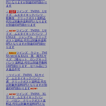
円となりますが別途850円掛かり
ます
・
ツインズ TWINS Lサ
イズ ムエタイキックパンツ
歌舞伎 クリックポスト送料込
代引は対象外送料0円となります
が別途850円掛かります
・
ツインズ TWINS Lサ
イズ ムエタイキックパンツ J
UNGLE ジャングル クリック
ポスト送料込 代引は対象外送料
0円となりますが別途850円掛か
ります
・
ツインズ ラジャ TWI
NS M150 & RAJA 黒 両方Lサ
イズ 2着セット ロングキック
パンツ 送料込 代引は別途手数料
330円掛かります セール品につ
き返品不可
・ツインズ TWINS XLサイ
ズ ムエタイキックパンツ
虎 クリックポスト送料込 代引
は対象外送料0円となりますが別
途850円掛かります
・
ツインズ TWINS XL
サイズ ムエタイキックパン
ツ バロン クリックポスト送
料込 代引は対象外送料0円とな