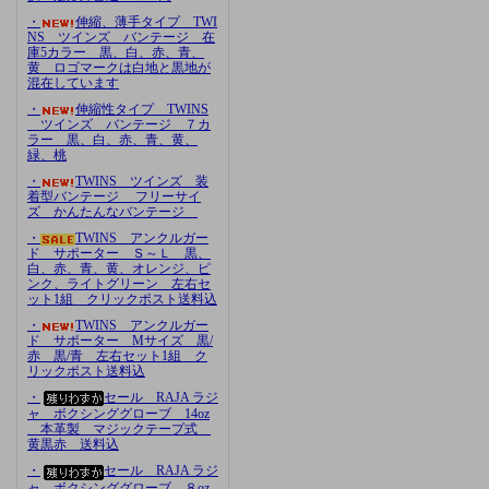
・
伸縮、薄手タイプ TWI
NS ツインズ バンテージ 在
庫5カラー 黒、白、赤、青、
黄 ロゴマークは白地と黒地が
混在しています
・
伸縮性タイプ TWINS
ツインズ バンテージ ７カ
ラー 黒、白、赤、青、黄、
緑、桃
・
TWINS ツインズ 装
着型バンテージ フリーサイ
ズ かんたんなバンテージ
・
TWINS アンクルガー
ド サポーター Ｓ～Ｌ 黒、
白、赤、青、黄、オレンジ、ピ
ンク、ライトグリーン 左右セ
ット1組 クリックポスト送料込
・
TWINS アンクルガー
ド サポーター Mサイズ 黒/
赤 黒/青 左右セット1組 ク
リックポスト送料込
・
セール RAJA ラジ
ャ ボクシンググローブ 14oz
本革製 マジックテープ式
黄黒赤 送料込
・
セール RAJA ラジ
ャ ボクシンググローブ ８oz