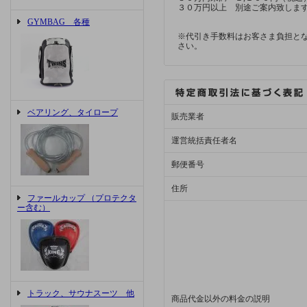
３０万円以上 別途ご案内致しま
GYMBAG 各種
※代引き手数料はお客さま負担と
さい。
ベアリング、タイロープ
販売業者
運営統括責任者名
郵便番号
住所
ファールカップ （プロテクタ
ー含む）
トラック、サウナスーツ 他
商品代金以外の料金の説明