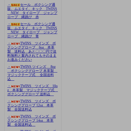
・
セール ボクシング通
販、ムエタイ、キック TWINS
NEW タイロープ ジャンプ
ロープ 縄跳び 赤
・
セール ボクシング通
販、ムエタイ、キック TWINS
NEW タイロープ ジャンプ
ロープ 縄跳び 青
・
TWINS ツインズ ボ
クシンググローブ 6oz 本革
製 送料込 あと〇〇〇円で送
料無料と案内されてもそのまま
お進みください
・
TWINS ツインズ 8oz
ボクシンググローブ 本革製
マジックテープ式 全国送料
込
・
TWINS ツインズ 10o
z 本革製 マジックテープ式
ボクシンググローブ 送料込
・
TWINS ツインズ ボ
クシンググローブ 12oz 本革
製 全国送料込
・
TWINS ツインズ ボ
クシンググローブ 14oz 本革
製 全国送料込