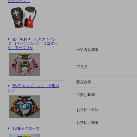
ググローブ
セールあり ムエタイパン
ツ (キックパンツ) ロゴマー
ク アップリケ
申込有効期限
不良品
販売数量
2S-3S キッズ、ジュニア用パ
ンツ
引渡し時期
お支払い方法
お支払い期限
TWINS グローブ