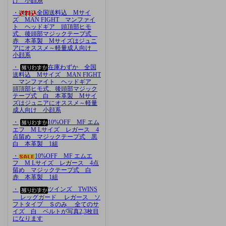
け 小顔系
・
全国送料込 Mサイ
ズ MAN FIGHT マンファイ
ト ヘッドギア 頭頂部ヒモ
式、後頭部マジックテープ式
赤 本革製 Mサイズはジュニ
アにオススメ～軽量成人向け
小顔系
・
在庫わずか 全国
送料込 Mサイズ MAN FIGHT
マンファイト ヘッドギア
頭頂部ヒモ式、後頭部マジック
テープ式 白 本革製 Mサイ
ズはジュニアにオススメ～軽量
成人向け 小顔系
・
10%OFF MF エム
エフ M Lサイズ レガース 4
点留め マジックテープ式 黒
白 本革製 1組
・
10%OFF MF エムエ
フ M Lサイズ レガース 4点
留め マジックテープ式 白
赤 本革製 1組
・
ツインズ TWINS
レッグガード レガース ソ
フトタイプ Ｓのみ 全てのサ
イズ 白 ベルトが写真2,3枚目
になります