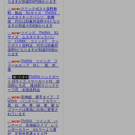
りますが別途850円掛かります
・
クリックポスト送料無
料 新品 XLサイズ TWINS
ムエタイキックパンツ 歌舞
伎 代引は対象外送料￥0となり
ますが別途￥850掛かります
・
ツインズ TWINS XL
サイズ ムエタイキックパン
ツ COMIC コミックT クッ
クポスト送料込 代引は対象外
送料0となりますが別途850掛か
ります
・
TWINS ツインズ フ
ァールカップ ＭＬ 黒、赤、
青
・
TWINS ヘッドガー
ド Mサイズ イヤーガード付 頭
頂部ヒモ式 後頭部マジックテ
ープ式 全国送料込
・
非伸縮 厚手タイプ T
WINS バンテージ ７カラー
黒、白、赤、青、緑、黄、紫 ロ
ゴマークは黒地に白色に変更さ
れています
・
TWINS ツインズ バ
ンテージ 非伸縮タイプ レイ
ンボーカラー 4カラーより選
択 定形外普通４５０円