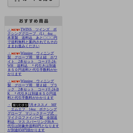
・
TWINS ツインズ ボ
クシンググローブ (L) 4oz
本革製 送料込 あと〇〇〇円
で送料無料と案内されてもその
ままお進みください
・
Winning ウィニング
製 グローブ用 替え紐 ホワ
イト 2本セット コードF-24-
WH 送料込 ＊代引きは別途
８５０円送料と代引手数料がか
かります
・
Winning ウィニング
製 グローブ用 替え紐 ブラ
ック 2本セット コードF-24-B
K ＊代引きは別途８５０円送
料と代引手数料がかかります
・
7月オススメ MF
エムエフ 14oz ボクシング
グローブ マジックテープ式
マイクロファイバー製 全国送
料込 マス スパーリング向き
代引は対象外送料0円となります
が別途850円掛かります