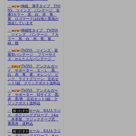
・
伸縮、薄手タイプ TWI
NS ツインズ バンテージ 在
庫5カラー 黒、白、赤、青、
黄 ロゴマークは白地と黒地が
混在しています
・
伸縮性タイプ TWINS
ツインズ バンテージ ７カ
ラー 黒、白、赤、青、黄、
緑、桃
・
TWINS ツインズ 装
着型バンテージ フリーサイ
ズ かんたんなバンテージ
・
TWINS アンクルガー
ド サポーター Ｓ～Ｌ 黒、
白、赤、青、黄、オレンジ、ピ
ンク、ライトグリーン 左右セ
ット1組 クリックポスト送料込
・
TWINS アンクルガー
ド サポーター Mサイズ 黒/
赤 黒/青 左右セット1組 ク
リックポスト送料込
・
セール RAJA ラジ
ャ ボクシンググローブ 14oz
本革製 マジックテープ式
黄黒赤 送料込
・
セール RAJA ラジ
ャ ボクシンググローブ ８oz