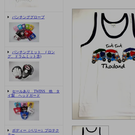
パンチンググローブ
パンチングミット ( ロン
グ、ドラムミット含)
セールあり TWINS 他 タ
イ製 ヘッドガード
ボディー（ベリー）プロテク
ター