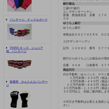
銀行振込
三菱UFJ銀行
ユ）サザンオーシヤン
普通 西池袋支店 店番 １７０
０６
バンテージ、ナックルガード
ゆうちょ銀行
ゆうちょ銀行
有限会社ＳＯＵＴＨＥＲＮ ＯＣ
ユ)サザンオーシヤン
TWINS キッズ、ジュニア
記号 １００９０ 番号 ５７７
用 バンテージ
銀行からゆうちょにお振込みの場
店番 ００８ 口座番号 ５７
商品代引
代引手数料：ゆうパック、ヤマ
１万円未満～３３０円（税込
３万円未満～４４０円（税込
装着型 かんたんなバンデー
１０万円未満～６６０円（税込
ジ
３０万円未満～１,１００円（税込
３０万円以上 別途ご案内致しま
※代引き手数料はお客さま負担と
さい。