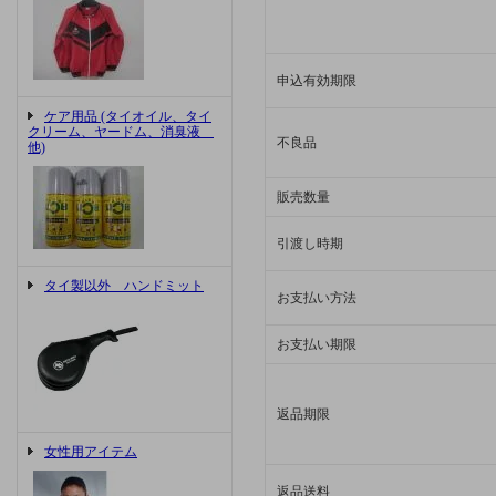
申込有効期限
ケア用品 (タイオイル、タイ
クリーム、ヤードム、消臭液
不良品
他)
販売数量
引渡し時期
タイ製以外 ハンドミット
お支払い方法
お支払い期限
返品期限
女性用アイテム
返品送料