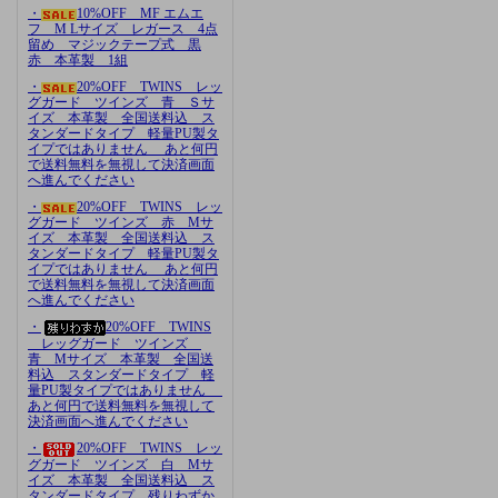
・
10%OFF MF エムエ
フ M Lサイズ レガース 4点
留め マジックテープ式 黒
赤 本革製 1組
・
20%OFF TWINS レッ
グガード ツインズ 青 Ｓサ
イズ 本革製 全国送料込 ス
タンダードタイプ 軽量PU製タ
イプではありません あと何円
で送料無料を無視して決済画面
へ進んでください
・
20%OFF TWINS レッ
グガード ツインズ 赤 Mサ
イズ 本革製 全国送料込 ス
タンダードタイプ 軽量PU製タ
イプではありません あと何円
で送料無料を無視して決済画面
へ進んでください
・
20%OFF TWINS
レッグガード ツインズ
青 Mサイズ 本革製 全国送
料込 スタンダードタイプ 軽
量PU製タイプではありません
あと何円で送料無料を無視して
決済画面へ進んでください
・
20%OFF TWINS レッ
グガード ツインズ 白 Mサ
イズ 本革製 全国送料込 ス
タンダードタイプ 残りわずか