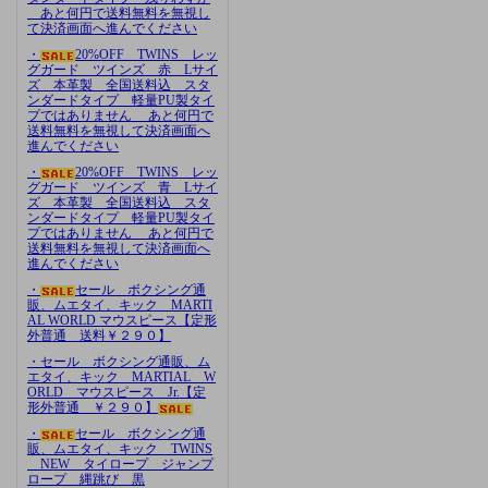
あと何円で送料無料を無視し
て決済画面へ進んでください
・
20%OFF TWINS レッ
グガード ツインズ 赤 Lサイ
ズ 本革製 全国送料込 スタ
ンダードタイプ 軽量PU製タイ
プではありません あと何円で
送料無料を無視して決済画面へ
進んでください
・
20%OFF TWINS レッ
グガード ツインズ 青 Lサイ
ズ 本革製 全国送料込 スタ
ンダードタイプ 軽量PU製タイ
プではありません あと何円で
送料無料を無視して決済画面へ
進んでください
・
セール ボクシング通
販、ムエタイ、キック MARTI
AL WORLD マウスピース【定形
外普通 送料￥２９０】
・セール ボクシング通販、ム
エタイ、キック MARTIAL W
ORLD マウスピース Jr.【定
形外普通 ￥２９０】
・
セール ボクシング通
販、ムエタイ、キック TWINS
NEW タイロープ ジャンプ
ロープ 縄跳び 黒