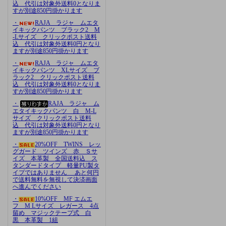
込 代引は対象外送料0となりま
すが別途850円掛かります
・
RAJA ラジャ ムエタ
イキックパンツ ブラック2 M
-Lサイズ クリックポスト送料
込 代引は対象外送料0円となり
ますが別途850円掛かります
・
RAJA ラジャ ムエタ
イキックパンツ XLサイズ ブ
ラック2 クリックポスト送料
込 代引は対象外送料0となりま
すが別途850円掛かります
・
RAJA ラジャ ム
エタイキックパンツ 白 M-L
サイズ クリックポスト送料
込 代引は対象外送料0円となり
ますが別途850円掛かります
・
20%OFF TWINS レッ
グガード ツインズ 赤 Ｓサ
イズ 本革製 全国送料込 ス
タンダードタイプ 軽量PU製タ
イプではありません あと何円
で送料無料を無視して決済画面
へ進んでください
・
10%OFF MF エムエ
フ M Lサイズ レガース 4点
留め マジックテープ式 白
黒 本革製 1組