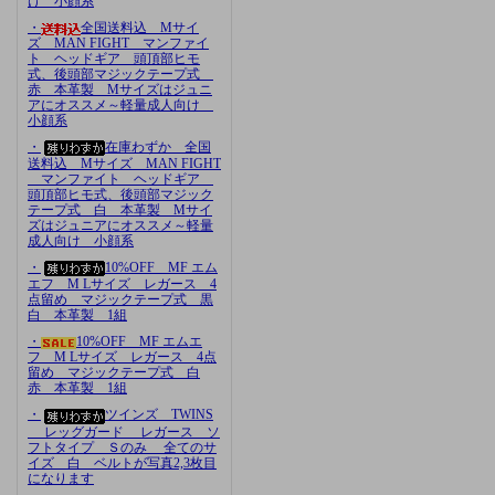
け 小顔系
・
全国送料込 Mサイ
ズ MAN FIGHT マンファイ
ト ヘッドギア 頭頂部ヒモ
式、後頭部マジックテープ式
赤 本革製 Mサイズはジュニ
アにオススメ～軽量成人向け
小顔系
・
在庫わずか 全国
送料込 Mサイズ MAN FIGHT
マンファイト ヘッドギア
頭頂部ヒモ式、後頭部マジック
テープ式 白 本革製 Mサイ
ズはジュニアにオススメ～軽量
成人向け 小顔系
・
10%OFF MF エム
エフ M Lサイズ レガース 4
点留め マジックテープ式 黒
白 本革製 1組
・
10%OFF MF エムエ
フ M Lサイズ レガース 4点
留め マジックテープ式 白
赤 本革製 1組
・
ツインズ TWINS
レッグガード レガース ソ
フトタイプ Ｓのみ 全てのサ
イズ 白 ベルトが写真2,3枚目
になります