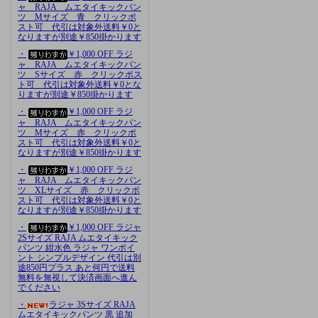
ャ RAJA ムエタイキックパン
ツ Mサイズ 青 クリックポ
スト可 代引は対象外送料￥0と
なりますが別途￥850掛かります
・
￥1,000 OFF ラジ
ャ RAJA ムエタイキックパン
ツ Sサイズ 赤 クリックポス
ト可 代引は対象外送料￥0とな
りますが別途￥850掛かります
・
￥1,000 OFF ラジ
ャ RAJA ムエタイキックパン
ツ Mサイズ 赤 クリックポ
スト可 代引は対象外送料￥0と
なりますが別途￥850掛かります
・
￥1,000 OFF ラジ
ャ RAJA ムエタイキックパン
ツ XLサイズ 赤 クリックポ
スト可 代引は対象外送料￥0と
なりますが別途￥850掛かります
・
￥1,000 OFF ラジャ
2Sサイズ RAJA ムエタイキック
パンツ 紺水色 ラジャ ワンポイ
ント シンプルデザイン 代引は別
途850円プラス あと何円で送料
無料を無視して決済画面へ進ん
でください
・
ラジャ 3Sサイズ RAJA
ムエタイキックパンツ 黒 追加