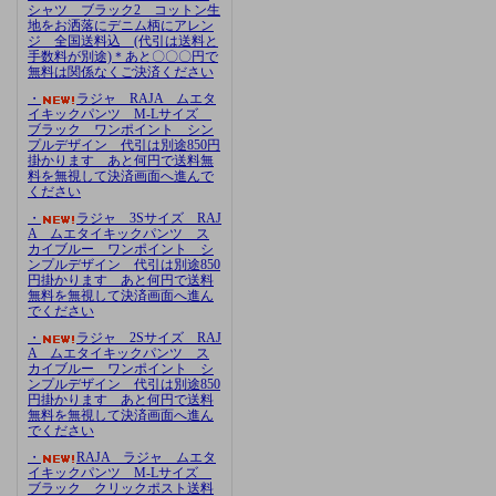
シャツ ブラック2 コットン生
地をお洒落にデニム柄にアレン
ジ 全国送料込 (代引は送料と
手数料が別途)＊あと〇〇〇円で
無料は関係なくご決済ください
・
ラジャ RAJA ムエタ
イキックパンツ M-Lサイズ
ブラック ワンポイント シン
プルデザイン 代引は別途850円
掛かります あと何円で送料無
料を無視して決済画面へ進んで
ください
・
ラジャ 3Sサイズ RAJ
A ムエタイキックパンツ ス
カイブルー ワンポイント シ
ンプルデザイン 代引は別途850
円掛かります あと何円で送料
無料を無視して決済画面へ進ん
でください
・
ラジャ 2Sサイズ RAJ
A ムエタイキックパンツ ス
カイブルー ワンポイント シ
ンプルデザイン 代引は別途850
円掛かります あと何円で送料
無料を無視して決済画面へ進ん
でください
・
RAJA ラジャ ムエタ
イキックパンツ M-Lサイズ
ブラック クリックポスト送料