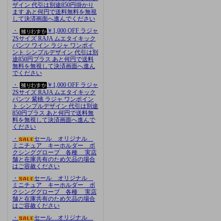
ザイン 代引は別途850円掛かり
ます あと何円で送料無料を無視
して決済画面へ進んでください
・
￥1,000 OFF ラジャ
2Sサイズ RAJA ムエタイキック
パンツ ワイン ラジャ ワンポイ
ント シンプルデザイン 代引は別
途850円プラス あと何円で送料
無料を無視して決済画面へ進ん
でください
・
￥1,000 OFF ラジャ
2Sサイズ RAJA ムエタイキック
パンツ 紫桃 ラジャ ワンポイン
ト シンプルデザイン 代引は別途
850円プラス あと何円で送料無
料を無視して決済画面へ進んで
ください
・
セール オリジナル
ミニチュア キーホルダー ボ
クシンググローブ 各種 実店
舗と在庫共有のため欠品の場合
はご容赦ください
・
セール オリジナル
ミニチュア キーホルダー ボ
クシンググローブ 各種 実店
舗と在庫共有のため欠品の場合
はご容赦ください
・
セール オリジナル