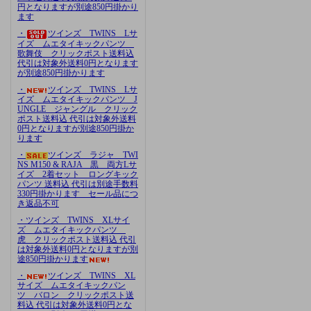
円となりますが別途850円掛かり
ます
・
ツインズ TWINS Lサ
イズ ムエタイキックパンツ
歌舞伎 クリックポスト送料込
代引は対象外送料0円となります
が別途850円掛かります
・
ツインズ TWINS Lサ
イズ ムエタイキックパンツ J
UNGLE ジャングル クリック
ポスト送料込 代引は対象外送料
0円となりますが別途850円掛か
ります
・
ツインズ ラジャ TWI
NS M150 & RAJA 黒 両方Lサ
イズ 2着セット ロングキック
パンツ 送料込 代引は別途手数料
330円掛かります セール品につ
き返品不可
・ツインズ TWINS XLサイ
ズ ムエタイキックパンツ
虎 クリックポスト送料込 代引
は対象外送料0円となりますが別
途850円掛かります
・
ツインズ TWINS XL
サイズ ムエタイキックパン
ツ バロン クリックポスト送
料込 代引は対象外送料0円とな