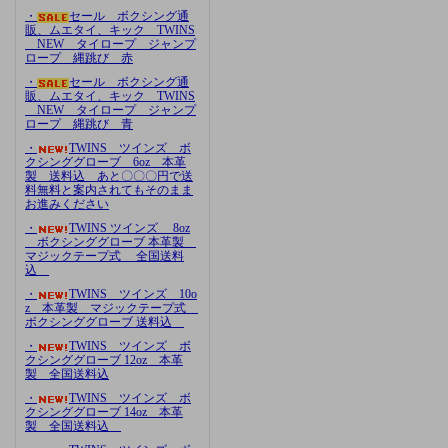
・
セール ボクシング通
販、ムエタイ、キック TWINS
NEW タイロープ ジャンプ
ロープ 縄跳び 赤
・
セール ボクシング通
販、ムエタイ、キック TWINS
NEW タイロープ ジャンプ
ロープ 縄跳び 青
・
TWINS ツインズ ボ
クシンググローブ 6oz 本革
製 送料込 あと〇〇〇円で送
料無料と案内されてもそのまま
お進みください
・
TWINS ツインズ 8oz
ボクシンググローブ 本革製
マジックテープ式 全国送料
込
・
TWINS ツインズ 10o
z 本革製 マジックテープ式
ボクシンググローブ 送料込
・
TWINS ツインズ ボ
クシンググローブ 12oz 本革
製 全国送料込
・
TWINS ツインズ ボ
クシンググローブ 14oz 本革
製 全国送料込