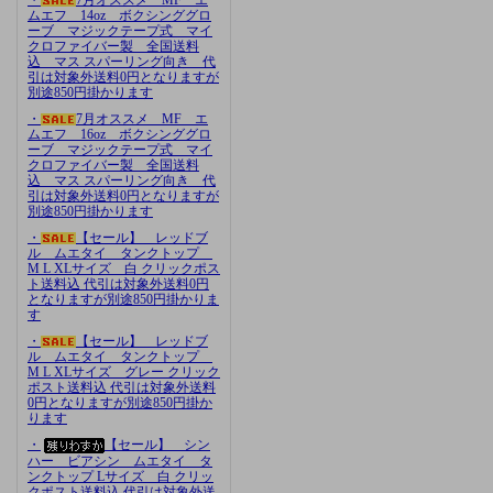
ムエフ 14oz ボクシンググロ
ーブ マジックテープ式 マイ
クロファイバー製 全国送料
込 マス スパーリング向き 代
引は対象外送料0円となりますが
別途850円掛かります
・
7月オススメ MF エ
ムエフ 16oz ボクシンググロ
ーブ マジックテープ式 マイ
クロファイバー製 全国送料
込 マス スパーリング向き 代
引は対象外送料0円となりますが
別途850円掛かります
・
【セール】 レッドブ
ル ムエタイ タンクトップ
M L XLサイズ 白 クリックポス
ト送料込 代引は対象外送料0円
となりますが別途850円掛かりま
す
・
【セール】 レッドブ
ル ムエタイ タンクトップ
M L XLサイズ グレー クリック
ポスト送料込 代引は対象外送料
0円となりますが別途850円掛か
ります
・
【セール】 シン
ハー ビアシン ムエタイ タ
ンクトップ Lサイズ 白 クリッ
クポスト送料込 代引は対象外送