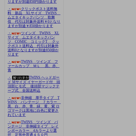
りますが別途850円掛かります
・
クリックポスト送料無
料 新品 XLサイズ TWINS
ムエタイキックパンツ 歌舞
伎 代引は対象外送料￥0となり
ますが別途￥850掛かります
・
ツインズ TWINS XL
サイズ ムエタイキックパン
ツ COMIC コミックT クッ
クポスト送料込 代引は対象外
送料0となりますが別途850掛か
ります
・
TWINS ツインズ フ
ァールカップ ＭＬ 黒、赤、
青
・
TWINS ヘッドガー
ド Mサイズ イヤーガード付 頭
頂部ヒモ式 後頭部マジックテ
ープ式 全国送料込
・
非伸縮 厚手タイプ T
WINS バンテージ ７カラー
黒、白、赤、青、緑、黄、紫 ロ
ゴマークは黒地に白色に変更さ
れています
・
TWINS ツインズ バ
ンテージ 非伸縮タイプ レイ
ンボーカラー 4カラーより選
択 定形外普通４５０円