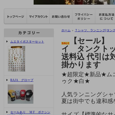
ホーム
Ｔシャツ、ランニング(タンク
＞
【セール】
ムエタイポスターセット
イ タンクトッ
送料込 代引は
掛かります
★超限定★新品★ム
ゥク★白★
RAJA グローブ
人気ランニングシャ
夏は街中でも違和感
セールあり M F ボクシン
サイズ【標準的なサ