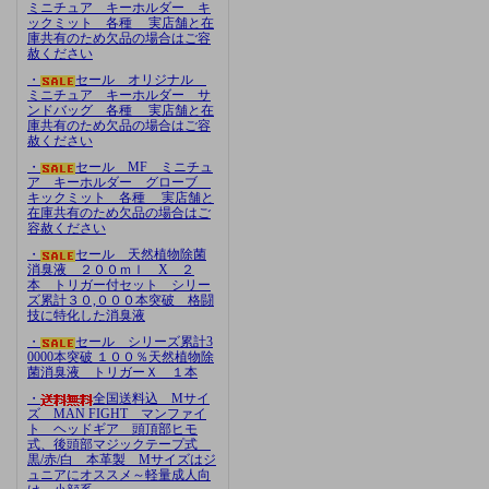
ミニチュア キーホルダー キ
ックミット 各種 実店舗と在
庫共有のため欠品の場合はご容
赦ください
・
セール オリジナル
ミニチュア キーホルダー サ
ンドバッグ 各種 実店舗と在
庫共有のため欠品の場合はご容
赦ください
・
セール MF ミニチュ
ア キーホルダー グローブ
キックミット 各種 実店舗と
在庫共有のため欠品の場合はご
容赦ください
・
セール 天然植物除菌
消臭液 ２００ｍｌ X ２
本 トリガー付セット シリー
ズ累計３０,０００本突破 格闘
技に特化した消臭液
・
セール シリーズ累計3
0000本突破 １００％天然植物除
菌消臭液 トリガーＸ １本
・
全国送料込 Mサイ
ズ MAN FIGHT マンファイ
ト ヘッドギア 頭頂部ヒモ
式、後頭部マジックテープ式
黒/赤/白 本革製 Mサイズはジ
ュニアにオススメ～軽量成人向