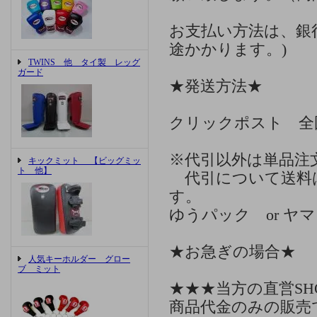
お支払い方法は、銀
途かかります。)
TWINS 他 タイ製 レッグ
ガード
★発送方法★
クリックポスト 全
※代引以外は単品注
キックミット 【ビッグミッ
ト 他】
代引について送料は
す。
ゆうパック or ヤ
★お急ぎの場合★
人気キーホルダー グロー
ブ ミット
★★★当方の直営S
商品代金のみの販売