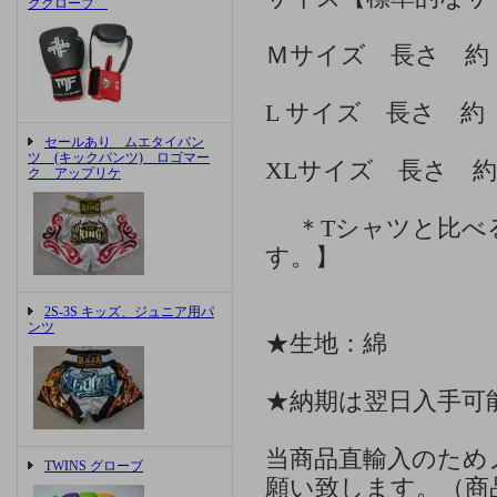
ググローブ
Ｍサイズ 長さ 約 
L サイズ 長さ 約
セールあり ムエタイパン
ツ (キックパンツ) ロゴマー
XLサイズ 長さ 約
ク アップリケ
＊Tシャツと比べ
す。】
2S-3S キッズ、ジュニア用パ
ンツ
★生地：綿
★納期は翌日入手可
当商品直輸入のため
TWINS グローブ
願い致します。（商