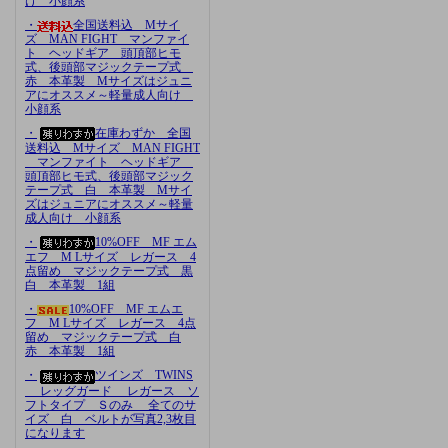
け 小顔系
・
全国送料込 Mサイ
ズ MAN FIGHT マンファイ
ト ヘッドギア 頭頂部ヒモ
式、後頭部マジックテープ式
赤 本革製 Mサイズはジュニ
アにオススメ～軽量成人向け
小顔系
・
在庫わずか 全国
送料込 Mサイズ MAN FIGHT
マンファイト ヘッドギア
頭頂部ヒモ式、後頭部マジック
テープ式 白 本革製 Mサイ
ズはジュニアにオススメ～軽量
成人向け 小顔系
・
10%OFF MF エム
エフ M Lサイズ レガース 4
点留め マジックテープ式 黒
白 本革製 1組
・
10%OFF MF エムエ
フ M Lサイズ レガース 4点
留め マジックテープ式 白
赤 本革製 1組
・
ツインズ TWINS
レッグガード レガース ソ
フトタイプ Ｓのみ 全てのサ
イズ 白 ベルトが写真2,3枚目
になります