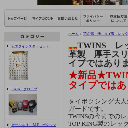
ホーム
TWINS 他 タイ製 レッ
＞
TWINS 
ムエタイポスターセット
革製 厚手スリ
イプではあり
★新品★TWI
タイプではあ
RAJA グローブ
タイボクシング大人
ガードです。
TWINSの今まで
TOP KING製の
セールあり M F ボクシン