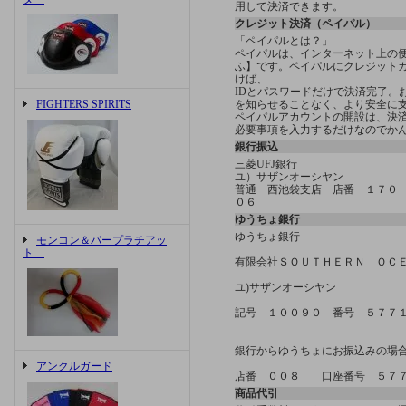
用して決済できます。
クレジット決済（ペイパル）
「ペイパルとは？」
ペイパルは、インターネット上の
ふ】です。ペイパルにクレジット
けば、
IDとパスワードだけで決済完了。
FIGHTERS SPIRITS
を知らせることなく、より安全に
ペイパルアカウントの開設は、決済方
必要事項を入力するだけなのでか
銀行振込
三菱UFJ銀行
ユ）サザンオーシヤン
普通 西池袋支店 店番 １７０
０６
ゆうちょ銀行
ゆうちょ銀行
モンコン＆パープラチアッ
ト
有限会社ＳＯＵＴＨＥＲＮ ＯＣ
ユ)サザンオーシヤン
記号 １００９０ 番号 ５７７
銀行からゆうちょにお振込みの場
アンクルガード
店番 ００８ 口座番号 ５７
商品代引