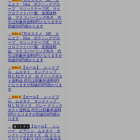
ムエフ 14oz ボクシンググロ
ーブ マジックテープ式 マイ
クロファイバー製 全国送料
込 マス スパーリング向き 代
引は対象外送料0円となりますが
別途850円掛かります
・
7月オススメ MF エ
ムエフ 16oz ボクシンググロ
ーブ マジックテープ式 マイ
クロファイバー製 全国送料
込 マス スパーリング向き 代
引は対象外送料0円となりますが
別途850円掛かります
・
【セール】 レッドブ
ル ムエタイ タンクトップ
M L XLサイズ 白 クリックポス
ト送料込 代引は対象外送料0円
となりますが別途850円掛かりま
す
・
【セール】 レッドブ
ル ムエタイ タンクトップ
M L XLサイズ グレー クリック
ポスト送料込 代引は対象外送料
0円となりますが別途850円掛か
ります
・
【セール】 シン
ハー ビアシン ムエタイ タ
ンクトップ Lサイズ 白 クリッ
クポスト送料込 代引は対象外送