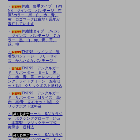
・
伸縮、薄手タイプ TWI
NS ツインズ バンテージ 在
庫5カラー 黒、白、赤、青、
黄 ロゴマークは白地と黒地が
混在しています
・
伸縮性タイプ TWINS
ツインズ バンテージ ７カ
ラー 黒、白、赤、青、黄、
緑、桃
・
TWINS ツインズ 装
着型バンテージ フリーサイ
ズ かんたんなバンテージ
・
TWINS アンクルガー
ド サポーター Ｓ～Ｌ 黒、
白、赤、青、黄、オレンジ、ピ
ンク、ライトグリーン 左右セ
ット1組 クリックポスト送料込
・
TWINS アンクルガー
ド サポーター Mサイズ 黒/
赤 黒/青 左右セット1組 ク
リックポスト送料込
・
セール RAJA ラジ
ャ ボクシンググローブ 14oz
本革製 マジックテープ式
黄黒赤 送料込
・
セール RAJA ラジ
ャ ボクシンググローブ ８oz