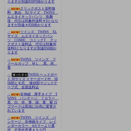
りますが別途850円掛かります
・
クリックポスト送料無
料 新品 XLサイズ TWINS
ムエタイキックパンツ 歌舞
伎 代引は対象外送料￥0となり
ますが別途￥850掛かります
・
ツインズ TWINS XL
サイズ ムエタイキックパン
ツ COMIC コミックT クッ
クポスト送料込 代引は対象外
送料0となりますが別途850掛か
ります
・
TWINS ツインズ フ
ァールカップ ＭＬ 黒、赤、
青
・
TWINS ヘッドガー
ド Mサイズ イヤーガード付 頭
頂部ヒモ式 後頭部マジックテ
ープ式 全国送料込
・
非伸縮 厚手タイプ T
WINS バンテージ ７カラー
黒、白、赤、青、緑、黄、紫 ロ
ゴマークは黒地に白色に変更さ
れています
・
TWINS ツインズ バ
ンテージ 非伸縮タイプ レイ
ンボーカラー 4カラーより選
択 定形外普通４５０円