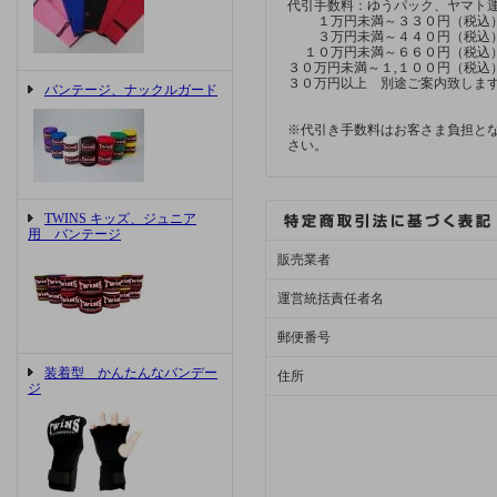
代引手数料：ゆうパック、ヤマ
１万円未満～３３０円（税込
３万円未満～４４０円（税込
１０万円未満～６６０円（税込
３０万円未満～１,１００円（税込
３０万円以上 別途ご案内致しま
バンテージ、ナックルガード
※代引き手数料はお客さま負担と
さい。
TWINS キッズ、ジュニア
用 バンテージ
販売業者
運営統括責任者名
郵便番号
装着型 かんたんなバンデー
住所
ジ