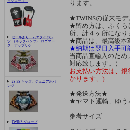
ググローブ
ります。
★TWINSの従来モ
★留め方は、ふくら
所、計４ヶ所になり
セールあり ムエタイパン
★商品は、最高級本
ツ (キックパンツ) ロゴマー
ク アップリケ
★納期は翌日入手可
当商品直輸入のため
対応致します。）
お支払い方法は、銀行
かります。)
2S-3S キッズ、ジュニア用パ
ンツ
★発送方法★
★ヤマト運輸、ゆうパ
参考サイズ
TWINS グローブ