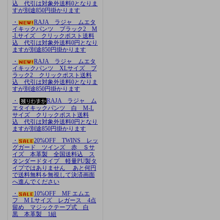
込 代引は対象外送料0となりま
すが別途850円掛かります
・
RAJA ラジャ ムエタ
イキックパンツ ブラック2 M
-Lサイズ クリックポスト送料
込 代引は対象外送料0円となり
ますが別途850円掛かります
・
RAJA ラジャ ムエタ
イキックパンツ XLサイズ ブ
ラック2 クリックポスト送料
込 代引は対象外送料0となりま
すが別途850円掛かります
・
RAJA ラジャ ム
エタイキックパンツ 白 M-L
サイズ クリックポスト送料
込 代引は対象外送料0円となり
ますが別途850円掛かります
・
20%OFF TWINS レッ
グガード ツインズ 赤 Ｓサ
イズ 本革製 全国送料込 ス
タンダードタイプ 軽量PU製タ
イプではありません あと何円
で送料無料を無視して決済画面
へ進んでください
・
10%OFF MF エムエ
フ M Lサイズ レガース 4点
留め マジックテープ式 白
黒 本革製 1組