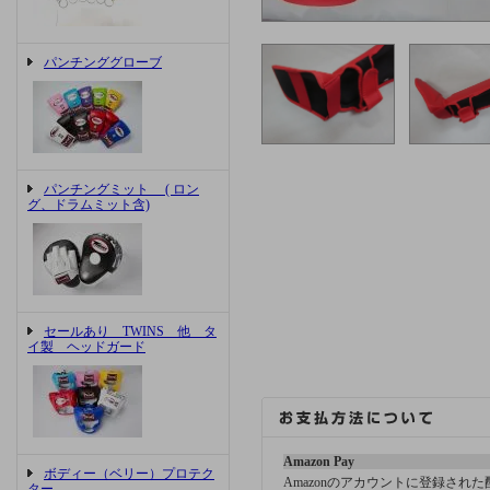
パンチンググローブ
パンチングミット ( ロン
グ、ドラムミット含)
セールあり TWINS 他 タ
イ製 ヘッドガード
Amazon Pay
ボディー（ベリー）プロテク
Amazonのアカウントに登録され
ター