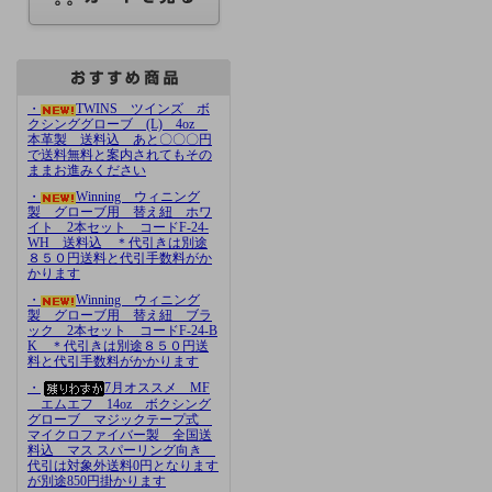
・
TWINS ツインズ ボ
クシンググローブ (L) 4oz
本革製 送料込 あと〇〇〇円
で送料無料と案内されてもその
ままお進みください
・
Winning ウィニング
製 グローブ用 替え紐 ホワ
イト 2本セット コードF-24-
WH 送料込 ＊代引きは別途
８５０円送料と代引手数料がか
かります
・
Winning ウィニング
製 グローブ用 替え紐 ブラ
ック 2本セット コードF-24-B
K ＊代引きは別途８５０円送
料と代引手数料がかかります
・
7月オススメ MF
エムエフ 14oz ボクシング
グローブ マジックテープ式
マイクロファイバー製 全国送
料込 マス スパーリング向き
代引は対象外送料0円となります
が別途850円掛かります