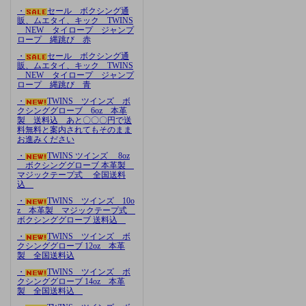
・
セール ボクシング通
販、ムエタイ、キック TWINS
NEW タイロープ ジャンプ
ロープ 縄跳び 赤
・
セール ボクシング通
販、ムエタイ、キック TWINS
NEW タイロープ ジャンプ
ロープ 縄跳び 青
・
TWINS ツインズ ボ
クシンググローブ 6oz 本革
製 送料込 あと〇〇〇円で送
料無料と案内されてもそのまま
お進みください
・
TWINS ツインズ 8oz
ボクシンググローブ 本革製
マジックテープ式 全国送料
込
・
TWINS ツインズ 10o
z 本革製 マジックテープ式
ボクシンググローブ 送料込
・
TWINS ツインズ ボ
クシンググローブ 12oz 本革
製 全国送料込
・
TWINS ツインズ ボ
クシンググローブ 14oz 本革
製 全国送料込