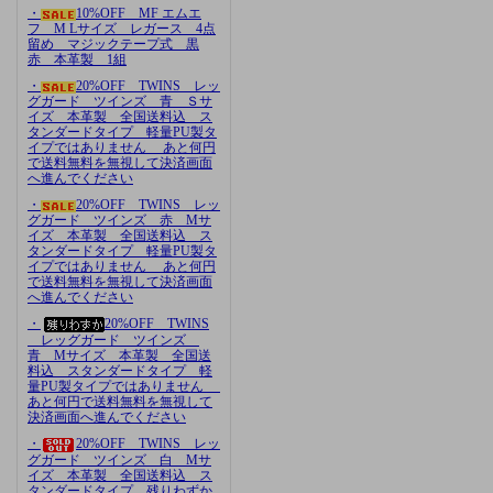
・
10%OFF MF エムエ
フ M Lサイズ レガース 4点
留め マジックテープ式 黒
赤 本革製 1組
・
20%OFF TWINS レッ
グガード ツインズ 青 Ｓサ
イズ 本革製 全国送料込 ス
タンダードタイプ 軽量PU製タ
イプではありません あと何円
で送料無料を無視して決済画面
へ進んでください
・
20%OFF TWINS レッ
グガード ツインズ 赤 Mサ
イズ 本革製 全国送料込 ス
タンダードタイプ 軽量PU製タ
イプではありません あと何円
で送料無料を無視して決済画面
へ進んでください
・
20%OFF TWINS
レッグガード ツインズ
青 Mサイズ 本革製 全国送
料込 スタンダードタイプ 軽
量PU製タイプではありません
あと何円で送料無料を無視して
決済画面へ進んでください
・
20%OFF TWINS レッ
グガード ツインズ 白 Mサ
イズ 本革製 全国送料込 ス
タンダードタイプ 残りわずか