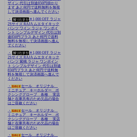
ザイン 代引は別途850円掛かり
ます あと何円で送料無料を無視
して決済画面へ進んでください
・
￥1,000 OFF ラジャ
2Sサイズ RAJA ムエタイキック
パンツ ワイン ラジャ ワンポイ
ント シンプルデザイン 代引は別
途850円プラス あと何円で送料
無料を無視して決済画面へ進ん
でください
・
￥1,000 OFF ラジャ
2Sサイズ RAJA ムエタイキック
パンツ 紫桃 ラジャ ワンポイン
ト シンプルデザイン 代引は別途
850円プラス あと何円で送料無
料を無視して決済画面へ進んで
ください
・
セール オリジナル
ミニチュア キーホルダー ボ
クシンググローブ 各種 実店
舗と在庫共有のため欠品の場合
はご容赦ください
・
セール オリジナル
ミニチュア キーホルダー ボ
クシンググローブ 各種 実店
舗と在庫共有のため欠品の場合
はご容赦ください
・
セール オリジナル