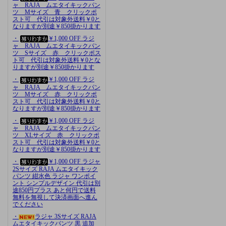
ャ RAJA ムエタイキックパン
ツ Mサイズ 青 クリックポ
スト可 代引は対象外送料￥0と
なりますが別途￥850掛かります
・
￥1,000 OFF ラジ
ャ RAJA ムエタイキックパン
ツ Sサイズ 赤 クリックポス
ト可 代引は対象外送料￥0とな
りますが別途￥850掛かります
・
￥1,000 OFF ラジ
ャ RAJA ムエタイキックパン
ツ Mサイズ 赤 クリックポ
スト可 代引は対象外送料￥0と
なりますが別途￥850掛かります
・
￥1,000 OFF ラジ
ャ RAJA ムエタイキックパン
ツ XLサイズ 赤 クリックポ
スト可 代引は対象外送料￥0と
なりますが別途￥850掛かります
・
￥1,000 OFF ラジャ
2Sサイズ RAJA ムエタイキック
パンツ 紺水色 ラジャ ワンポイ
ント シンプルデザイン 代引は別
途850円プラス あと何円で送料
無料を無視して決済画面へ進ん
でください
・
ラジャ 3Sサイズ RAJA
ムエタイキックパンツ 黒 追加