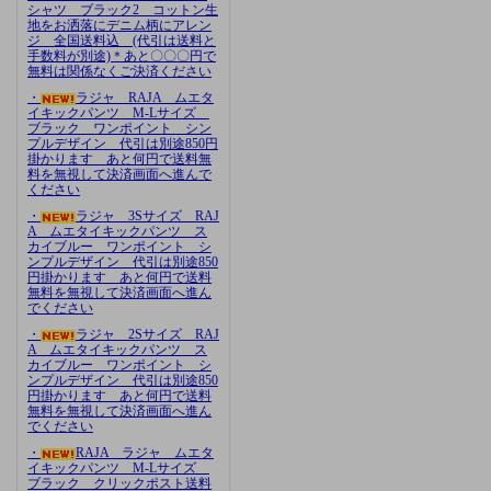
シャツ ブラック2 コットン生
地をお洒落にデニム柄にアレン
ジ 全国送料込 (代引は送料と
手数料が別途)＊あと〇〇〇円で
無料は関係なくご決済ください
・
ラジャ RAJA ムエタ
イキックパンツ M-Lサイズ
ブラック ワンポイント シン
プルデザイン 代引は別途850円
掛かります あと何円で送料無
料を無視して決済画面へ進んで
ください
・
ラジャ 3Sサイズ RAJ
A ムエタイキックパンツ ス
カイブルー ワンポイント シ
ンプルデザイン 代引は別途850
円掛かります あと何円で送料
無料を無視して決済画面へ進ん
でください
・
ラジャ 2Sサイズ RAJ
A ムエタイキックパンツ ス
カイブルー ワンポイント シ
ンプルデザイン 代引は別途850
円掛かります あと何円で送料
無料を無視して決済画面へ進ん
でください
・
RAJA ラジャ ムエタ
イキックパンツ M-Lサイズ
ブラック クリックポスト送料