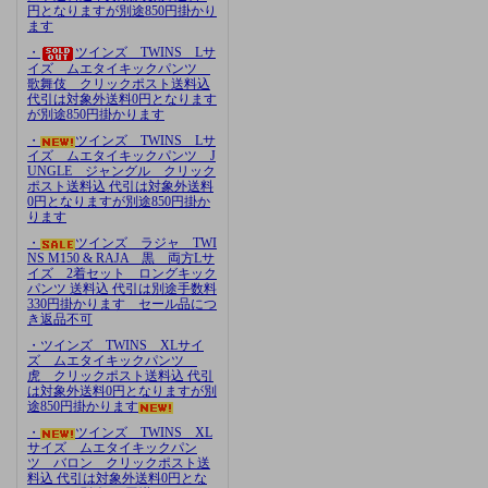
円となりますが別途850円掛かり
ます
・
ツインズ TWINS Lサ
イズ ムエタイキックパンツ
歌舞伎 クリックポスト送料込
代引は対象外送料0円となります
が別途850円掛かります
・
ツインズ TWINS Lサ
イズ ムエタイキックパンツ J
UNGLE ジャングル クリック
ポスト送料込 代引は対象外送料
0円となりますが別途850円掛か
ります
・
ツインズ ラジャ TWI
NS M150 & RAJA 黒 両方Lサ
イズ 2着セット ロングキック
パンツ 送料込 代引は別途手数料
330円掛かります セール品につ
き返品不可
・ツインズ TWINS XLサイ
ズ ムエタイキックパンツ
虎 クリックポスト送料込 代引
は対象外送料0円となりますが別
途850円掛かります
・
ツインズ TWINS XL
サイズ ムエタイキックパン
ツ バロン クリックポスト送
料込 代引は対象外送料0円とな