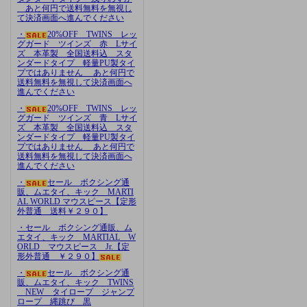
あと何円で送料無料を無視し
て決済画面へ進んでください
・
20%OFF TWINS レッ
グガード ツインズ 赤 Lサイ
ズ 本革製 全国送料込 スタ
ンダードタイプ 軽量PU製タイ
プではありません あと何円で
送料無料を無視して決済画面へ
進んでください
・
20%OFF TWINS レッ
グガード ツインズ 青 Lサイ
ズ 本革製 全国送料込 スタ
ンダードタイプ 軽量PU製タイ
プではありません あと何円で
送料無料を無視して決済画面へ
進んでください
・
セール ボクシング通
販、ムエタイ、キック MARTI
AL WORLD マウスピース【定形
外普通 送料￥２９０】
・セール ボクシング通販、ム
エタイ、キック MARTIAL W
ORLD マウスピース Jr.【定
形外普通 ￥２９０】
・
セール ボクシング通
販、ムエタイ、キック TWINS
NEW タイロープ ジャンプ
ロープ 縄跳び 黒