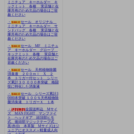
ミニチュア キーホルダー キ
ックミット 各種 実店舗と在
庫共有のため欠品の場合はご容
赦ください
・
セール オリジナル
ミニチュア キーホルダー サ
ンドバッグ 各種 実店舗と在
庫共有のため欠品の場合はご容
赦ください
・
セール MF ミニチュ
ア キーホルダー グローブ
キックミット 各種 実店舗と
在庫共有のため欠品の場合はご
容赦ください
・
セール 天然植物除菌
消臭液 ２００ｍｌ X ２
本 トリガー付セット シリー
ズ累計３０,０００本突破 格闘
技に特化した消臭液
・
セール シリーズ累計3
0000本突破 １００％天然植物除
菌消臭液 トリガーＸ １本
・
全国送料込 Mサイ
ズ MAN FIGHT マンファイ
ト ヘッドギア 頭頂部ヒモ
式、後頭部マジックテープ式
黒/赤/白 本革製 Mサイズはジ
ュニアにオススメ～軽量成人向