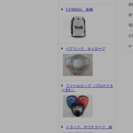
資
GYMBAG 各種
屋
電
公
ホ
ベアリング、タイロープ
ファールカップ （プロテクタ
ー含む）
トラック、サウナスーツ 他