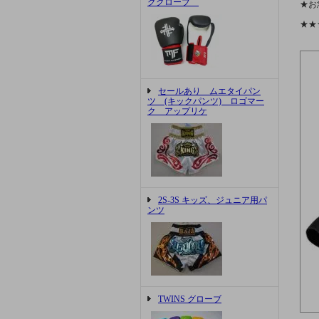
ググローブ
★お
★★
セールあり ムエタイパン
ツ (キックパンツ) ロゴマー
ク アップリケ
2S-3S キッズ、ジュニア用パ
ンツ
TWINS グローブ