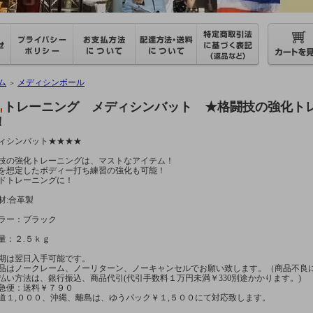
ム
メディシンボール
＞
トレーニング メディシンバット ★格闘技の強化ト
！
ィシンバット★★★★
技の強化トレーニングは、マストなアイテム！
を想定したボディー打ち練習の強化も可能！
ドトレーニングに！
材:合革製
ラー：ブラック
量：２.５ｋｇ
期は翌日入手可能です。
品はノークレーム、ノーリターン、ノーキャンセルでお願い致します。（商品不良
払い方法は、銀行振込、商品代引(代引手数料１万円未満￥330別途かかります。)
急便：送料￥７９０
道１,０００、沖縄、離島は、ゆうパック￥１,５００にて対応致します。