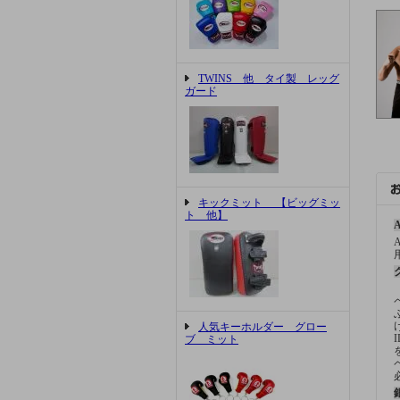
TWINS 他 タイ製 レッグ
ガード
キックミット 【ビッグミッ
ト 他】
A
人気キーホルダー グロー
ブ ミット