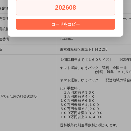
202608
売業者
有限会社SOUTHERN OCEAN(サザンオーシ
コードをコピー
営統括責任者名
竹之内 ナパポーン
便番号
174-0042
所
東京都板橋区東坂下1-14-2-210
１個口相当まで【１６０サイズ】 2026年0
ヤマト運輸、ゆうパック 送料 全国一律 
(沖縄、離島 ￥１,５０
ヤマト運輸、ゆうパック 配達地域の場合
代引手数料：
１万円未満￥３３０
品代金以外の料金の説明
３万円未満￥４４０
１０万円未満￥６６０
３０万円未満￥１,１００
５０万円未満￥２,２００
１００万円未満￥３,３００
１００万円以上￥４,４００
送料以外に別途手数料が掛かります。