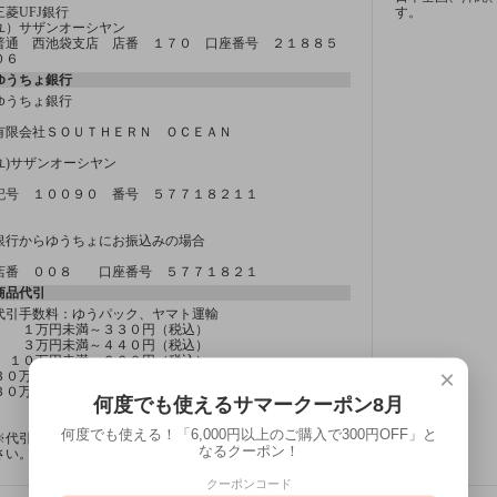
三菱UFJ銀行
す。
ユ）サザンオーシヤン
普通 西池袋支店 店番 １７０ 口座番号 ２１８８５
０６
ゆうちょ銀行
ゆうちょ銀行
有限会社ＳＯＵＴＨＥＲＮ ＯＣＥＡＮ
ユ)サザンオーシヤン
記号 １００９０ 番号 ５７７１８２１１
銀行からゆうちょにお振込みの場合
店番 ００８ 口座番号 ５７７１８２１
商品代引
代引手数料：ゆうパック、ヤマト運輸
１万円未満～３３０円（税込）
３万円未満～４４０円（税込）
１０万円未満～６６０円（税込）
×
３０万円未満～１,１００円（税込）
３０万円以上 別途ご案内致します。
何度でも使えるサマークーポン8月
何度でも使える！「6,000円以上のご購入で300円OFF」と
※代引き手数料はお客さま負担となりますのでご注意くだ
なるクーポン！
さい。
クーポンコード