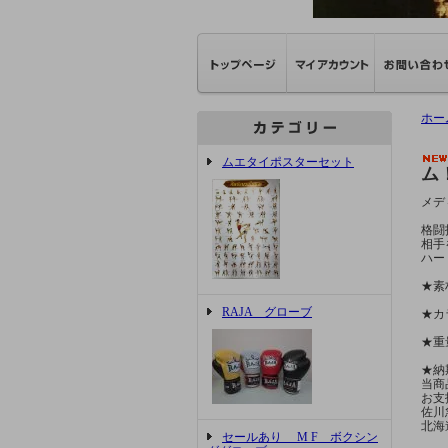
ホー
ムエタイポスターセット
ム
メデ
格闘
相手
ハー
★素
RAJA グローブ
★カ
★重
★納
当商
お支
佐川
北海
セールあり M F ボクシン