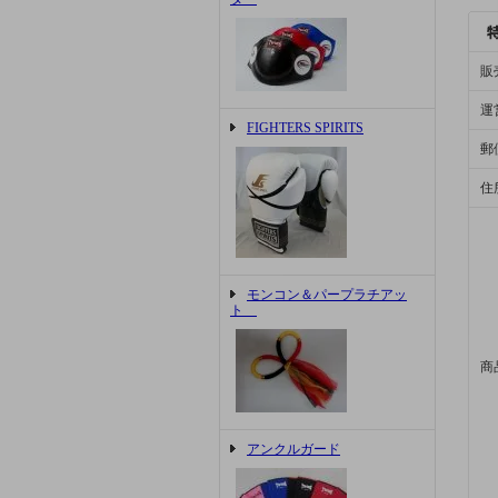
販
運
FIGHTERS SPIRITS
郵
住
モンコン＆パープラチアッ
ト
商
アンクルガード