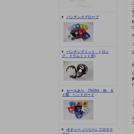
パンチンググローブ
パンチングミット ( ロン
グ、ドラムミット含)
セールあり TWINS 他 タ
イ製 ヘッドガード
ボディー（ベリー）プロテク
ター