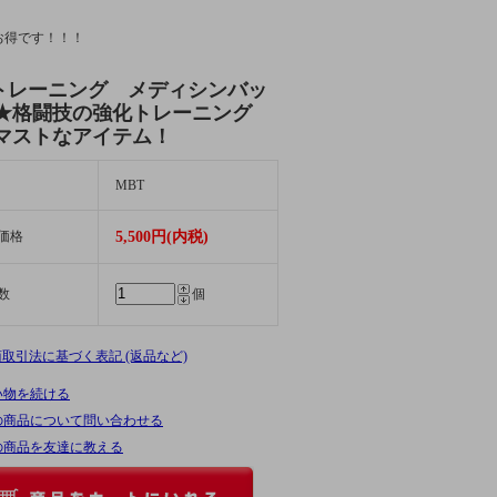
お得です！！！
トレーニング メディシンバッ
★格闘技の強化トレーニング
マストなアイテム！
MBT
価格
5,500円(内税)
数
個
商取引法に基づく表記 (返品など)
い物を続ける
の商品について問い合わせる
の商品を友達に教える