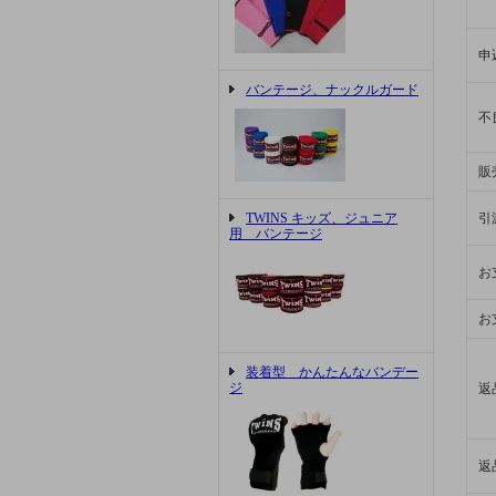
申
バンテージ、ナックルガード
不
販
TWINS キッズ、ジュニア
引
用 バンテージ
お
お
装着型 かんたんなバンデー
ジ
返
返