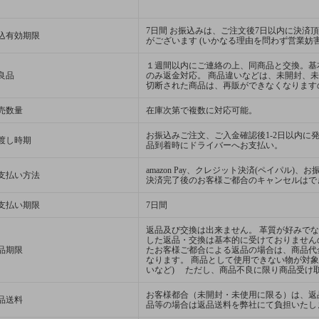
7日間 お振込みは、ご注文後7日以内に決済
込有効期限
がございます (いかなる理由を問わず営業妨
１週間以内にご連絡の上、同商品と交換。基
良品
のみ返金対応。 商品違いなどは、未開封、未
切断された商品は、再販ができなくなります
売数量
在庫次第で複数に対応可能。
お振込みご注文、ご入金確認後1-2日以内に
渡し時期
品到着時にドライバーへお支払い。
amazon Pay、クレジット決済(ペイパル)、お
支払い方法
決済完了後のお客様ご都合のキャンセルはで
支払い期限
7日間
返品及び交換は出来ません。 革質が好みで
した返品・交換は基本的に受けておりません
品期限
たお客様ご都合による返品の場合は、商品代
なります。 商品として使用できない物が対
いなど) ただし、商品不良に限り商品受け
お客様都合（未開封・未使用に限る）は、返
品送料
品等の場合は返品送料を弊社にて負担いたし