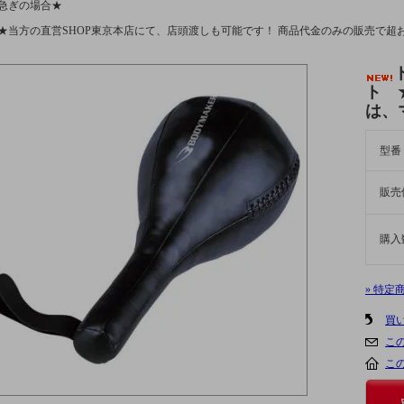
急ぎの場合★
★当方の直営SHOP東京本店にて、店頭渡しも可能です！ 商品代金のみの販売で超
ト 
は、
型番
販売
購入
» 特定
買
こ
こ