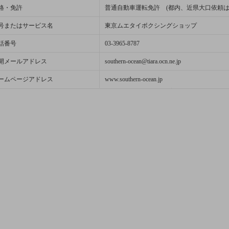
格・免許
普通自動車運転免許 (都内、近県大口依頼は
号またはサービス名
東京ムエタイボクシングショップ
話番号
03-3965-8787
開メールアドレス
southern-ocean@tiara.ocn.ne.jp
ームページアドレス
www.southern-ocean.jp