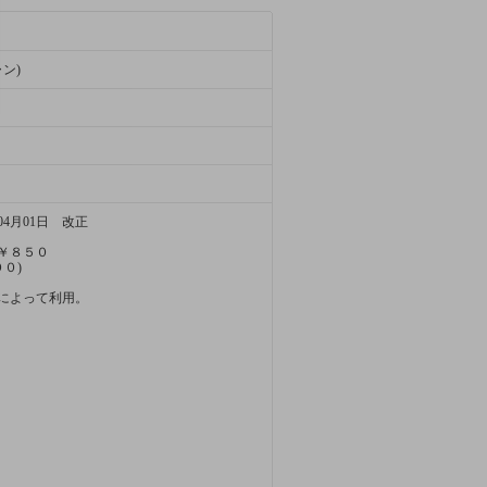
ャン)
4月01日 改正
￥８５０
０)
によって利用。