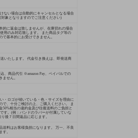
頂けない場合は自動的にキャンセルとなる場合
害対象となりますのでご注意ください)
本的に返金は致しませんが、在庫切れの場合
使用のみ対応致します。 また商品タグ等の
ので基本的にお受けできません。
発送いたします。 代金引き換えは、即発送商
振込、商品代引 ※amazon Pay、ペイパルでの
きません。
ない・ロゴが傾いている・色・サイズを理由に
ので、十分ご検討の上、ご購入ください。 ま
金50%相当の違約金及び往復送料のご負担と
象です。(例：バンドのラバーが付属していな
取り後７日間返品に応じます。
品送料はお客様負担になります。 万一、不良
ます。