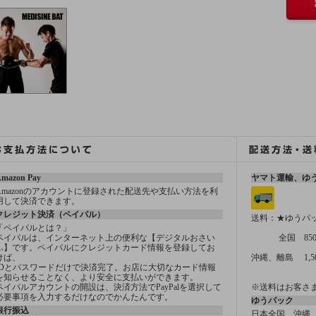
mazon Pay
ヤマト運輸、ゆ
Amazonのアカウントに登録された配送先や支払い方法を利
用して決済できます。
クレジット決済（ペイパル）
送料：★ゆうパ
「ペイパルとは？」
ペイパルは、インターネット上の便利な【デジタルおさい
全国 85
ふ】です。ペイパルにクレジットカード情報を登録してお
けば、
沖縄、離島 1,5
IDとパスワードだけで決済完了。お店に大切なカード情報
を知らせることなく、より安全に支払いができます。
ペイパルアカウントの開設は、決済方法でPayPalを選択して
※送料はお客さ
必要事項を入力するだけなのでかんたんです。
ゆうパック
銀行振込
日本全国、沖縄