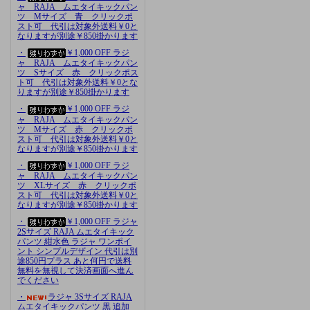
ャ RAJA ムエタイキックパン
ツ Mサイズ 青 クリックポ
スト可 代引は対象外送料￥0と
なりますが別途￥850掛かります
・
￥1,000 OFF ラジ
ャ RAJA ムエタイキックパン
ツ Sサイズ 赤 クリックポス
ト可 代引は対象外送料￥0とな
りますが別途￥850掛かります
・
￥1,000 OFF ラジ
ャ RAJA ムエタイキックパン
ツ Mサイズ 赤 クリックポ
スト可 代引は対象外送料￥0と
なりますが別途￥850掛かります
・
￥1,000 OFF ラジ
ャ RAJA ムエタイキックパン
ツ XLサイズ 赤 クリックポ
スト可 代引は対象外送料￥0と
なりますが別途￥850掛かります
・
￥1,000 OFF ラジャ
2Sサイズ RAJA ムエタイキック
パンツ 紺水色 ラジャ ワンポイ
ント シンプルデザイン 代引は別
途850円プラス あと何円で送料
無料を無視して決済画面へ進ん
でください
・
ラジャ 3Sサイズ RAJA
ムエタイキックパンツ 黒 追加