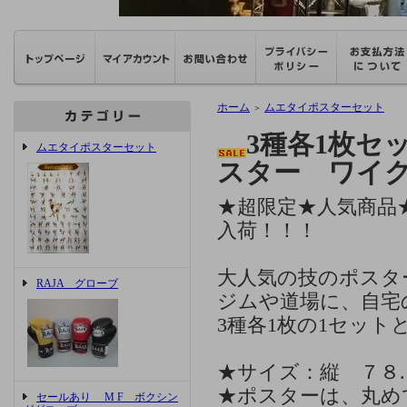
ホーム
ムエタイポスターセット
＞
3種各1枚セ
ムエタイポスターセット
スター ワイ
★超限定★人気商品
入荷！！！
大人気の技のポスタ
RAJA グローブ
ジムや道場に、自宅
3種各1枚の1セッ
★サイズ：縦 ７８.
★ポスターは、丸め
セールあり M F ボクシン