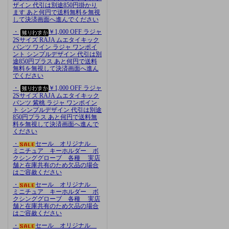
ザイン 代引は別途850円掛かり
ます あと何円で送料無料を無視
して決済画面へ進んでください
・
￥1,000 OFF ラジャ
2Sサイズ RAJA ムエタイキック
パンツ ワイン ラジャ ワンポイ
ント シンプルデザイン 代引は別
途850円プラス あと何円で送料
無料を無視して決済画面へ進ん
でください
・
￥1,000 OFF ラジャ
2Sサイズ RAJA ムエタイキック
パンツ 紫桃 ラジャ ワンポイン
ト シンプルデザイン 代引は別途
850円プラス あと何円で送料無
料を無視して決済画面へ進んで
ください
・
セール オリジナル
ミニチュア キーホルダー ボ
クシンググローブ 各種 実店
舗と在庫共有のため欠品の場合
はご容赦ください
・
セール オリジナル
ミニチュア キーホルダー ボ
クシンググローブ 各種 実店
舗と在庫共有のため欠品の場合
はご容赦ください
・
セール オリジナル