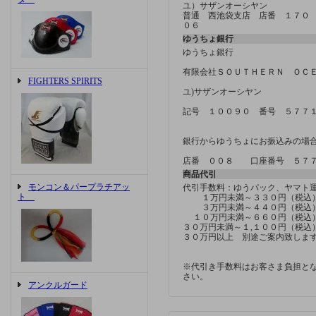
ユ）サザンオーシヤン
普通 西池袋支店 店番 １７０
０６
ゆうちょ銀行
ゆうちょ銀行
有限会社ＳＯＵＴＨＥＲＮ ＯＣ
FIGHTERS SPIRITS
ユ)サザンオーシヤン
記号 １００９０ 番号 ５７７
銀行からゆうちょにお振込みの場
店番 ００８ 口座番号 ５７
商品代引
モンコン＆パープラチアッ
代引手数料：ゆうパック、ヤマ
ト
１万円未満～３３０円（税込
３万円未満～４４０円（税込
１０万円未満～６６０円（税込
３０万円未満～１,１００円（税込
３０万円以上 別途ご案内致しま
※代引き手数料はお客さま負担と
さい。
アンクルガード