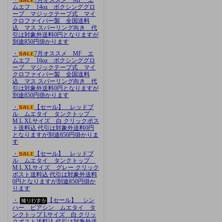
ムエフ 14oz ボクシンググロ
ーブ マジックテープ式 マイ
クロファイバー製 全国送料
込 マス スパーリング向き 代
引は対象外送料0円となりますが
別途850円掛かります
・
7月オススメ MF エ
ムエフ 16oz ボクシンググロ
ーブ マジックテープ式 マイ
クロファイバー製 全国送料
込 マス スパーリング向き 代
引は対象外送料0円となりますが
別途850円掛かります
・
【セール】 レッドブ
ル ムエタイ タンクトップ
M L XLサイズ 白 クリックポス
ト送料込 代引は対象外送料0円
となりますが別途850円掛かりま
す
・
【セール】 レッドブ
ル ムエタイ タンクトップ
M L XLサイズ グレー クリック
ポスト送料込 代引は対象外送料
0円となりますが別途850円掛か
ります
・
【セール】 シン
ハー ビアシン ムエタイ タ
ンクトップ Lサイズ 白 クリッ
クポスト送料込 代引は対象外送