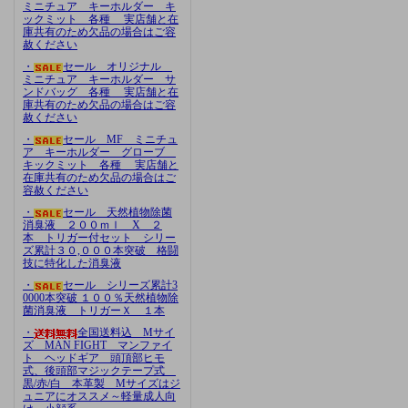
ミニチュア キーホルダー キ
ックミット 各種 実店舗と在
庫共有のため欠品の場合はご容
赦ください
・
セール オリジナル
ミニチュア キーホルダー サ
ンドバッグ 各種 実店舗と在
庫共有のため欠品の場合はご容
赦ください
・
セール MF ミニチュ
ア キーホルダー グローブ
キックミット 各種 実店舗と
在庫共有のため欠品の場合はご
容赦ください
・
セール 天然植物除菌
消臭液 ２００ｍｌ X ２
本 トリガー付セット シリー
ズ累計３０,０００本突破 格闘
技に特化した消臭液
・
セール シリーズ累計3
0000本突破 １００％天然植物除
菌消臭液 トリガーＸ １本
・
全国送料込 Mサイ
ズ MAN FIGHT マンファイ
ト ヘッドギア 頭頂部ヒモ
式、後頭部マジックテープ式
黒/赤/白 本革製 Mサイズはジ
ュニアにオススメ～軽量成人向