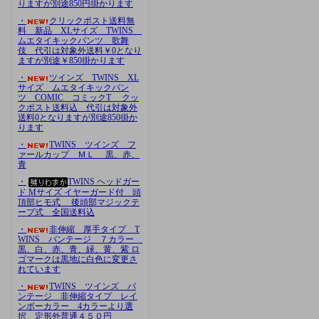
りますが別途850円掛かります
・
クリックポスト送料無
料 新品 XLサイズ TWINS
ムエタイキックパンツ 歌舞
伎 代引は対象外送料￥0となり
ますが別途￥850掛かります
・
ツインズ TWINS XL
サイズ ムエタイキックパン
ツ COMIC コミックT クッ
クポスト送料込 代引は対象外
送料0となりますが別途850掛か
ります
・
TWINS ツインズ フ
ァールカップ ＭＬ 黒、赤、
青
・
TWINS ヘッドガー
ド Mサイズ イヤーガード付 頭
頂部ヒモ式 後頭部マジックテ
ープ式 全国送料込
・
非伸縮 厚手タイプ T
WINS バンテージ ７カラー
黒、白、赤、青、緑、黄、紫 ロ
ゴマークは黒地に白色に変更さ
れています
・
TWINS ツインズ バ
ンテージ 非伸縮タイプ レイ
ンボーカラー 4カラーより選
択 定形外普通４５０円