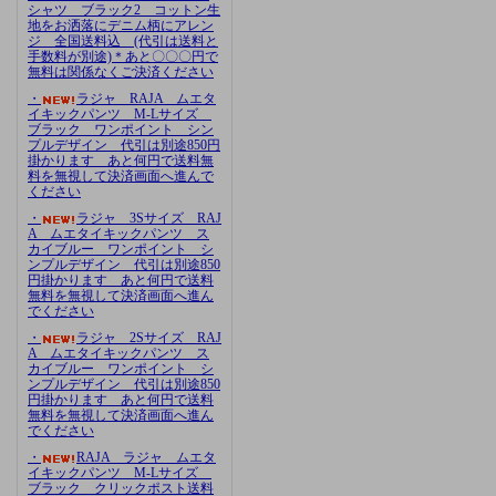
シャツ ブラック2 コットン生
地をお洒落にデニム柄にアレン
ジ 全国送料込 (代引は送料と
手数料が別途)＊あと〇〇〇円で
無料は関係なくご決済ください
・
ラジャ RAJA ムエタ
イキックパンツ M-Lサイズ
ブラック ワンポイント シン
プルデザイン 代引は別途850円
掛かります あと何円で送料無
料を無視して決済画面へ進んで
ください
・
ラジャ 3Sサイズ RAJ
A ムエタイキックパンツ ス
カイブルー ワンポイント シ
ンプルデザイン 代引は別途850
円掛かります あと何円で送料
無料を無視して決済画面へ進ん
でください
・
ラジャ 2Sサイズ RAJ
A ムエタイキックパンツ ス
カイブルー ワンポイント シ
ンプルデザイン 代引は別途850
円掛かります あと何円で送料
無料を無視して決済画面へ進ん
でください
・
RAJA ラジャ ムエタ
イキックパンツ M-Lサイズ
ブラック クリックポスト送料