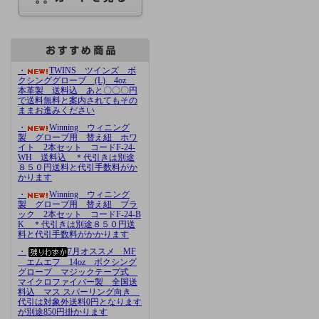
・
TWINS ツインズ ボ
クシンググローブ (L) 4oz
本革製 送料込 あと〇〇〇円
で送料無料と案内されてもその
ままお進みください
・
Winning ウィニング
製 グローブ用 替え紐 ホワ
イト 2本セット コードF-24-
WH 送料込 ＊代引きは別途
８５０円送料と代引手数料がか
かります
・
Winning ウィニング
製 グローブ用 替え紐 ブラ
ック 2本セット コードF-24-B
K ＊代引きは別途８５０円送
料と代引手数料がかかります
・
7月オススメ MF
エムエフ 14oz ボクシング
グローブ マジックテープ式
マイクロファイバー製 全国送
料込 マス スパーリング向き
代引は対象外送料0円となります
が別途850円掛かります