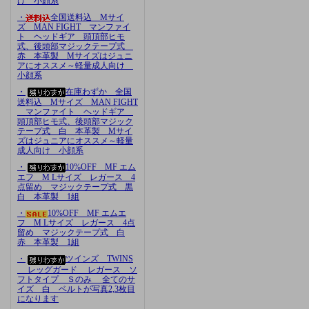
け 小顔系
・
全国送料込 Mサイ
ズ MAN FIGHT マンファイ
ト ヘッドギア 頭頂部ヒモ
式、後頭部マジックテープ式
赤 本革製 Mサイズはジュニ
アにオススメ～軽量成人向け
小顔系
・
在庫わずか 全国
送料込 Mサイズ MAN FIGHT
マンファイト ヘッドギア
頭頂部ヒモ式、後頭部マジック
テープ式 白 本革製 Mサイ
ズはジュニアにオススメ～軽量
成人向け 小顔系
・
10%OFF MF エム
エフ M Lサイズ レガース 4
点留め マジックテープ式 黒
白 本革製 1組
・
10%OFF MF エムエ
フ M Lサイズ レガース 4点
留め マジックテープ式 白
赤 本革製 1組
・
ツインズ TWINS
レッグガード レガース ソ
フトタイプ Ｓのみ 全てのサ
イズ 白 ベルトが写真2,3枚目
になります