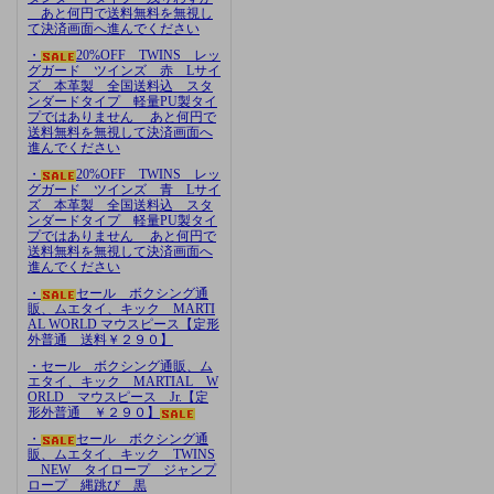
あと何円で送料無料を無視し
て決済画面へ進んでください
・
20%OFF TWINS レッ
グガード ツインズ 赤 Lサイ
ズ 本革製 全国送料込 スタ
ンダードタイプ 軽量PU製タイ
プではありません あと何円で
送料無料を無視して決済画面へ
進んでください
・
20%OFF TWINS レッ
グガード ツインズ 青 Lサイ
ズ 本革製 全国送料込 スタ
ンダードタイプ 軽量PU製タイ
プではありません あと何円で
送料無料を無視して決済画面へ
進んでください
・
セール ボクシング通
販、ムエタイ、キック MARTI
AL WORLD マウスピース【定形
外普通 送料￥２９０】
・セール ボクシング通販、ム
エタイ、キック MARTIAL W
ORLD マウスピース Jr.【定
形外普通 ￥２９０】
・
セール ボクシング通
販、ムエタイ、キック TWINS
NEW タイロープ ジャンプ
ロープ 縄跳び 黒