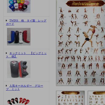
TWINS 他 タイ製 レッグ
ガード
キックミット 【ビッグミッ
ト 他】
人気キーホルダー グロー
ブ ミット