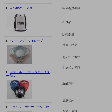
GYMBAG 各種
申込有効期限
不良品
販売数量
ベアリング、タイロープ
引渡し時期
お支払い方法
お支払い期限
ファールカップ （プロテクタ
ー含む）
返品期限
返品送料
トラック、サウナスーツ 他
資格・免許