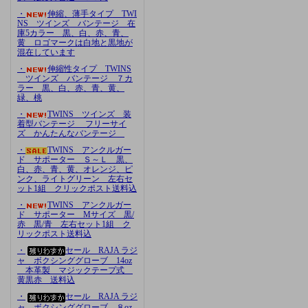
・
伸縮、薄手タイプ TWI
NS ツインズ バンテージ 在
庫5カラー 黒、白、赤、青、
黄 ロゴマークは白地と黒地が
混在しています
・
伸縮性タイプ TWINS
ツインズ バンテージ ７カ
ラー 黒、白、赤、青、黄、
緑、桃
・
TWINS ツインズ 装
着型バンテージ フリーサイ
ズ かんたんなバンテージ
・
TWINS アンクルガー
ド サポーター Ｓ～Ｌ 黒、
白、赤、青、黄、オレンジ、ピ
ンク、ライトグリーン 左右セ
ット1組 クリックポスト送料込
・
TWINS アンクルガー
ド サポーター Mサイズ 黒/
赤 黒/青 左右セット1組 ク
リックポスト送料込
・
セール RAJA ラジ
ャ ボクシンググローブ 14oz
本革製 マジックテープ式
黄黒赤 送料込
・
セール RAJA ラジ
ャ ボクシンググローブ ８oz