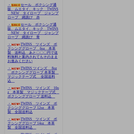
・
セール ボクシング通
販、ムエタイ、キック TWINS
NEW タイロープ ジャンプ
ロープ 縄跳び 赤
・
セール ボクシング通
販、ムエタイ、キック TWINS
NEW タイロープ ジャンプ
ロープ 縄跳び 青
・
TWINS ツインズ ボ
クシンググローブ 6oz 本革
製 送料込 あと〇〇〇円で送
料無料と案内されてもそのまま
お進みください
・
TWINS ツインズ 8oz
ボクシンググローブ 本革製
マジックテープ式 全国送料
込
・
TWINS ツインズ 10o
z 本革製 マジックテープ式
ボクシンググローブ 送料込
・
TWINS ツインズ ボ
クシンググローブ 12oz 本革
製 全国送料込
・
TWINS ツインズ ボ
クシンググローブ 14oz 本革
製 全国送料込