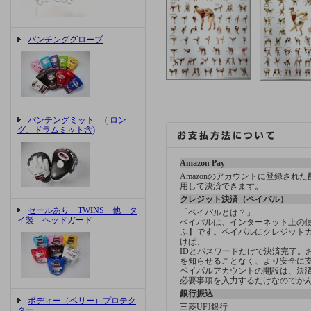
パンチンググローブ
パンチングミット ( ロン
グ、ドラムミット含)
Amazon Pay
Amazonのアカウントに登録され
用して決済できます。
クレジット決済（ペイパル）
セールあり TWINS 他 タ
「ペイパルとは？」
イ製 ヘッドガード
ペイパルは、インターネット上の
ふ】です。ペイパルにクレジット
けば、
IDとパスワードだけで決済完了。
を知らせることなく、より安全に
ペイパルアカウントの開設は、決済方
必要事項を入力するだけなのでか
銀行振込
ボディー（ベリー）プロテク
三菱UFJ銀行
ター