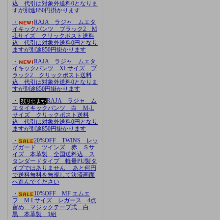
込 代引は対象外送料0となりま
すが別途850円掛かります
・
RAJA ラジャ ムエタ
イキックパンツ ブラック2 M
-Lサイズ クリックポスト送料
込 代引は対象外送料0円となり
ますが別途850円掛かります
・
RAJA ラジャ ムエタ
イキックパンツ XLサイズ ブ
ラック2 クリックポスト送料
込 代引は対象外送料0となりま
すが別途850円掛かります
・
RAJA ラジャ ム
エタイキックパンツ 白 M-L
サイズ クリックポスト送料
込 代引は対象外送料0円となり
ますが別途850円掛かります
・
20%OFF TWINS レッ
グガード ツインズ 赤 Ｓサ
イズ 本革製 全国送料込 ス
タンダードタイプ 軽量PU製タ
イプではありません あと何円
で送料無料を無視して決済画面
へ進んでください
・
10%OFF MF エムエ
フ M Lサイズ レガース 4点
留め マジックテープ式 白
黒 本革製 1組