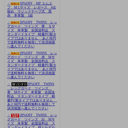
・
10%OFF MF エムエ
フ M Lサイズ レガース 4点
留め マジックテープ式 黒
赤 本革製 1組
・
20%OFF TWINS レッ
グガード ツインズ 青 Ｓサ
イズ 本革製 全国送料込 ス
タンダードタイプ 軽量PU製タ
イプではありません あと何円
で送料無料を無視して決済画面
へ進んでください
・
20%OFF TWINS レッ
グガード ツインズ 赤 Mサ
イズ 本革製 全国送料込 ス
タンダードタイプ 軽量PU製タ
イプではありません あと何円
で送料無料を無視して決済画面
へ進んでください
・
20%OFF TWINS
レッグガード ツインズ
青 Mサイズ 本革製 全国送
料込 スタンダードタイプ 軽
量PU製タイプではありません
あと何円で送料無料を無視して
決済画面へ進んでください
・
20%OFF TWINS レッ
グガード ツインズ 白 Mサ
イズ 本革製 全国送料込 ス
タンダードタイプ 残りわずか