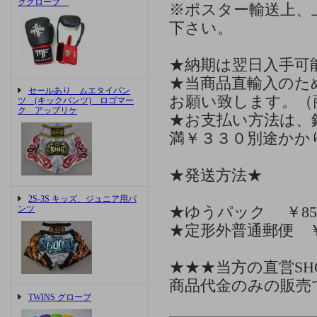
ググローブ
※ポスター輸送上、
下さい。
★納期は翌日入手可
★当商品直輸入のた
セールあり ムエタイパン
お願い致します。（
ツ (キックパンツ) ロゴマー
ク アップリケ
★お支払い方法は、
満￥３３０別途かか
★発送方法★
2S-3S キッズ、ジュニア用パ
ンツ
★ゆうパック ￥850
★定形外普通郵便 ￥
★★★当方の直営S
商品代金のみの販売
TWINS グローブ