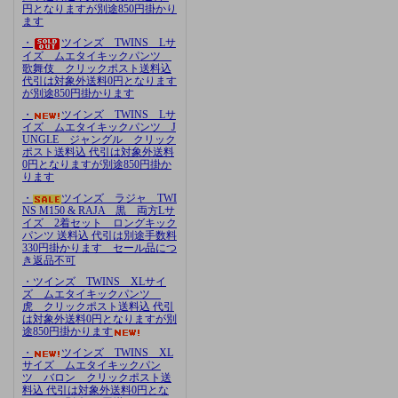
円となりますが別途850円掛かり
ます
・
ツインズ TWINS Lサ
イズ ムエタイキックパンツ
歌舞伎 クリックポスト送料込
代引は対象外送料0円となります
が別途850円掛かります
・
ツインズ TWINS Lサ
イズ ムエタイキックパンツ J
UNGLE ジャングル クリック
ポスト送料込 代引は対象外送料
0円となりますが別途850円掛か
ります
・
ツインズ ラジャ TWI
NS M150 & RAJA 黒 両方Lサ
イズ 2着セット ロングキック
パンツ 送料込 代引は別途手数料
330円掛かります セール品につ
き返品不可
・ツインズ TWINS XLサイ
ズ ムエタイキックパンツ
虎 クリックポスト送料込 代引
は対象外送料0円となりますが別
途850円掛かります
・
ツインズ TWINS XL
サイズ ムエタイキックパン
ツ バロン クリックポスト送
料込 代引は対象外送料0円とな