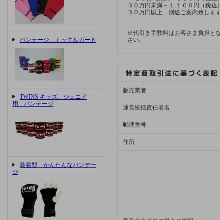
３０万円未満～１,１００円（税込
３０万円以上 別途ご案内致しま
※代引き手数料はお客さま負担と
バンテージ、ナックルガード
さい。
販売業者
TWINS キッズ、ジュニア
用 バンテージ
運営統括責任者名
郵便番号
住所
装着型 かんたんなバンデー
ジ