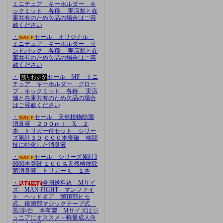
ミニチュア キーホルダー キ
ックミット 各種 実店舗と在
庫共有のため欠品の場合はご容
赦ください
・
セール オリジナル
ミニチュア キーホルダー サ
ンドバッグ 各種 実店舗と在
庫共有のため欠品の場合はご容
赦ください
・
セール MF ミニ
チュア キーホルダー グロー
ブ キックミット 各種 実店
舗と在庫共有のため欠品の場合
はご容赦ください
・
セール 天然植物除菌
消臭液 ２００ｍｌ X ２
本 トリガー付セット シリー
ズ累計３０,０００本突破 格闘
技に特化した消臭液
・
セール シリーズ累計3
0000本突破 １００％天然植物除
菌消臭液 トリガーＸ １本
・
全国送料込 Mサイ
ズ MAN FIGHT マンファイ
ト ヘッドギア 頭頂部ヒモ
式、後頭部マジックテープ式
黒/赤/白 本革製 Mサイズはジ
ュニアにオススメ～軽量成人向