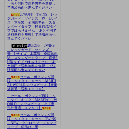
あと何円で送料無料を無視し
て決済画面へ進んでください
・
20%OFF TWINS レッ
グガード ツインズ 赤 Lサイ
ズ 本革製 全国送料込 スタ
ンダードタイプ 軽量PU製タイ
プではありません あと何円で
送料無料を無視して決済画面へ
進んでください
・
20%OFF TWINS
レッグガード ツインズ
青 Lサイズ 本革製 全国送料
込 スタンダードタイプ 軽量P
U製タイプではありません あ
と何円で送料無料を無視して決
済画面へ進んでください
・
セール ボクシング通
販、ムエタイ、キック MARTI
AL WORLD マウスピース【定形
外普通 送料￥２９０】
・セール ボクシング通販、ム
エタイ、キック MARTIAL W
ORLD マウスピース Jr.【定
形外普通 ￥２９０】
・
セール ボクシング通
販、ムエタイ、キック TWINS
NEW タイロープ ジャンプ
ロープ 縄跳び 黒