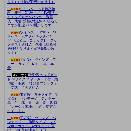
りますが別途850円掛かります
・
クリックポスト送料無
料 新品 XLサイズ TWINS
ムエタイキックパンツ 歌舞
伎 代引は対象外送料￥0となり
ますが別途￥850掛かります
・
ツインズ TWINS XL
サイズ ムエタイキックパン
ツ COMIC コミックT クッ
クポスト送料込 代引は対象外
送料0となりますが別途850掛か
ります
・
TWINS ツインズ フ
ァールカップ ＭＬ 黒、赤、
青
・
TWINS ヘッドガー
ド Mサイズ イヤーガード付 頭
頂部ヒモ式 後頭部マジックテ
ープ式 全国送料込
・
非伸縮 厚手タイプ T
WINS バンテージ ７カラー
黒、白、赤、青、緑、黄、紫 ロ
ゴマークは黒地に白色に変更さ
れています
・
TWINS ツインズ バ
ンテージ 非伸縮タイプ レイ
ンボーカラー 4カラーより選
択 定形外普通４５０円