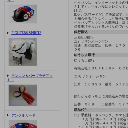
ペイパルは、インターネット上の
ふ】です。ペイパルにクレジット
けば、
IDとパスワードだけで決済完了。
を知らせることなく、より安全に
ペイパルアカウントの開設は、決済方
必要事項を入力するだけなのでか
銀行振込
FIGHTERS SPIRITS
三菱UFJ銀行
ユ）サザンオーシヤン
普通 西池袋支店 店番 １７０
０６
ゆうちょ銀行
ゆうちょ銀行
有限会社ＳＯＵＴＨＥＲＮ ＯＣ
モンコン＆パープラチアッ
ユ)サザンオーシヤン
ト
記号 １００９０ 番号 ５７７
銀行からゆうちょにお振込みの場
店番 ００８ 口座番号 ５７
商品代引
代引手数料：ゆうパック、ヤマ
アンクルガード
１万円未満～３３０円（税込
３万円未満～４４０円（税込
１０万円未満～６６０円（税込