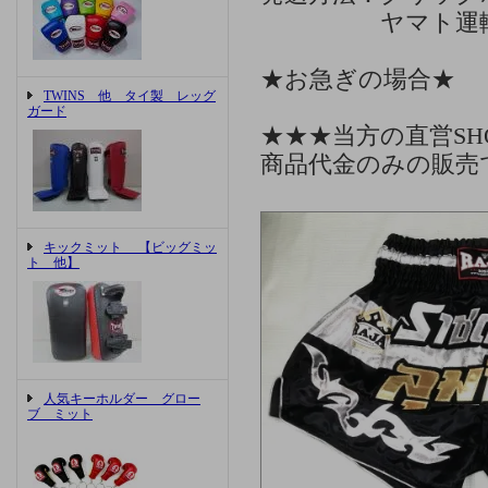
ヤマト運輸、ゆ
★お急ぎの場合★
TWINS 他 タイ製 レッグ
ガード
★★★当方の直営S
商品代金のみの販売
キックミット 【ビッグミッ
ト 他】
人気キーホルダー グロー
ブ ミット