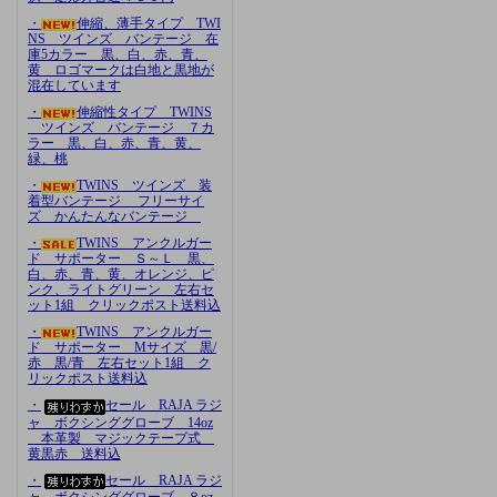
・
伸縮、薄手タイプ TWI
NS ツインズ バンテージ 在
庫5カラー 黒、白、赤、青、
黄 ロゴマークは白地と黒地が
混在しています
・
伸縮性タイプ TWINS
ツインズ バンテージ ７カ
ラー 黒、白、赤、青、黄、
緑、桃
・
TWINS ツインズ 装
着型バンテージ フリーサイ
ズ かんたんなバンテージ
・
TWINS アンクルガー
ド サポーター Ｓ～Ｌ 黒、
白、赤、青、黄、オレンジ、ピ
ンク、ライトグリーン 左右セ
ット1組 クリックポスト送料込
・
TWINS アンクルガー
ド サポーター Mサイズ 黒/
赤 黒/青 左右セット1組 ク
リックポスト送料込
・
セール RAJA ラジ
ャ ボクシンググローブ 14oz
本革製 マジックテープ式
黄黒赤 送料込
・
セール RAJA ラジ
ャ ボクシンググローブ ８oz