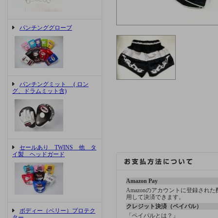
パンチンググローブ
パンチングミット ( ロン
グ、ドラムミット含)
セールあり TWINS 他 タ
イ製 ヘッドガード
Amazon Pay
Amazonのアカウントに登録され
用して決済できます。
クレジット決済（ペイパル）
ボディー（ベリー）プロテク
「ペイパルとは？」
ター