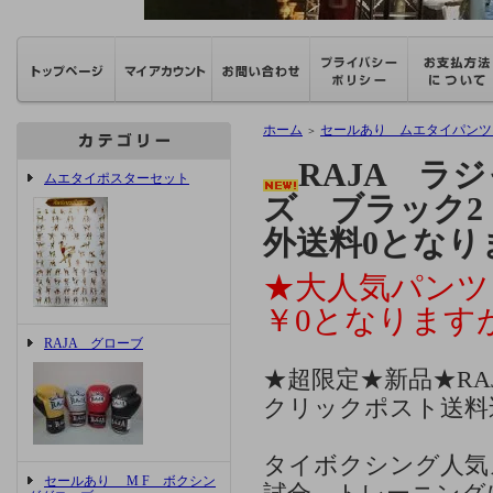
ホーム
セールあり ムエタイパンツ
＞
RAJA ラ
ムエタイポスターセット
ズ ブラック
外送料0となり
★大人気パンツ
￥0となります
RAJA グローブ
★超限定★新品★RA
クリックポスト送料
タイボクシング人気
セールあり M F ボクシン