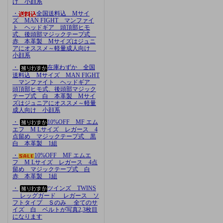
け 小顔系
・
全国送料込 Mサイ
ズ MAN FIGHT マンファイ
ト ヘッドギア 頭頂部ヒモ
式、後頭部マジックテープ式
赤 本革製 Mサイズはジュニ
アにオススメ～軽量成人向け
小顔系
・
在庫わずか 全国
送料込 Mサイズ MAN FIGHT
マンファイト ヘッドギア
頭頂部ヒモ式、後頭部マジック
テープ式 白 本革製 Mサイ
ズはジュニアにオススメ～軽量
成人向け 小顔系
・
10%OFF MF エム
エフ M Lサイズ レガース 4
点留め マジックテープ式 黒
白 本革製 1組
・
10%OFF MF エムエ
フ M Lサイズ レガース 4点
留め マジックテープ式 白
赤 本革製 1組
・
ツインズ TWINS
レッグガード レガース ソ
フトタイプ Ｓのみ 全てのサ
イズ 白 ベルトが写真2,3枚目
になります