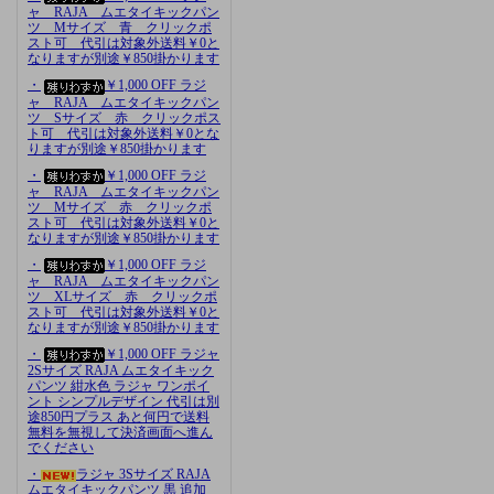
ャ RAJA ムエタイキックパン
ツ Mサイズ 青 クリックポ
スト可 代引は対象外送料￥0と
なりますが別途￥850掛かります
・
￥1,000 OFF ラジ
ャ RAJA ムエタイキックパン
ツ Sサイズ 赤 クリックポス
ト可 代引は対象外送料￥0とな
りますが別途￥850掛かります
・
￥1,000 OFF ラジ
ャ RAJA ムエタイキックパン
ツ Mサイズ 赤 クリックポ
スト可 代引は対象外送料￥0と
なりますが別途￥850掛かります
・
￥1,000 OFF ラジ
ャ RAJA ムエタイキックパン
ツ XLサイズ 赤 クリックポ
スト可 代引は対象外送料￥0と
なりますが別途￥850掛かります
・
￥1,000 OFF ラジャ
2Sサイズ RAJA ムエタイキック
パンツ 紺水色 ラジャ ワンポイ
ント シンプルデザイン 代引は別
途850円プラス あと何円で送料
無料を無視して決済画面へ進ん
でください
・
ラジャ 3Sサイズ RAJA
ムエタイキックパンツ 黒 追加