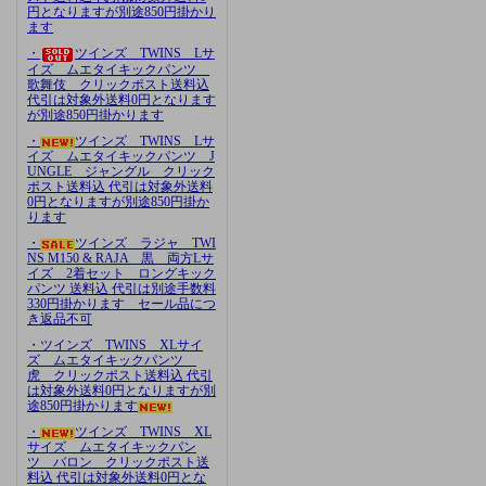
円となりますが別途850円掛かり
ます
・
ツインズ TWINS Lサ
イズ ムエタイキックパンツ
歌舞伎 クリックポスト送料込
代引は対象外送料0円となります
が別途850円掛かります
・
ツインズ TWINS Lサ
イズ ムエタイキックパンツ J
UNGLE ジャングル クリック
ポスト送料込 代引は対象外送料
0円となりますが別途850円掛か
ります
・
ツインズ ラジャ TWI
NS M150 & RAJA 黒 両方Lサ
イズ 2着セット ロングキック
パンツ 送料込 代引は別途手数料
330円掛かります セール品につ
き返品不可
・ツインズ TWINS XLサイ
ズ ムエタイキックパンツ
虎 クリックポスト送料込 代引
は対象外送料0円となりますが別
途850円掛かります
・
ツインズ TWINS XL
サイズ ムエタイキックパン
ツ バロン クリックポスト送
料込 代引は対象外送料0円とな