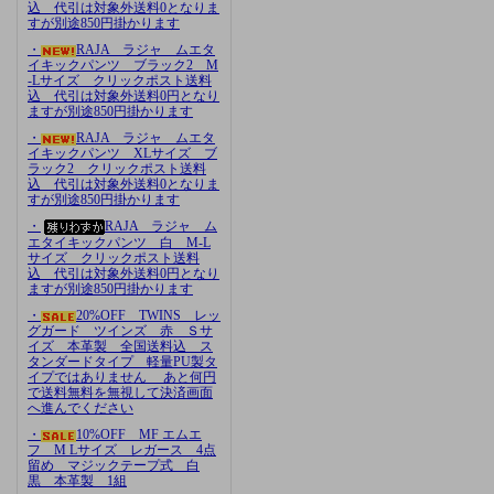
込 代引は対象外送料0となりま
すが別途850円掛かります
・
RAJA ラジャ ムエタ
イキックパンツ ブラック2 M
-Lサイズ クリックポスト送料
込 代引は対象外送料0円となり
ますが別途850円掛かります
・
RAJA ラジャ ムエタ
イキックパンツ XLサイズ ブ
ラック2 クリックポスト送料
込 代引は対象外送料0となりま
すが別途850円掛かります
・
RAJA ラジャ ム
エタイキックパンツ 白 M-L
サイズ クリックポスト送料
込 代引は対象外送料0円となり
ますが別途850円掛かります
・
20%OFF TWINS レッ
グガード ツインズ 赤 Ｓサ
イズ 本革製 全国送料込 ス
タンダードタイプ 軽量PU製タ
イプではありません あと何円
で送料無料を無視して決済画面
へ進んでください
・
10%OFF MF エムエ
フ M Lサイズ レガース 4点
留め マジックテープ式 白
黒 本革製 1組