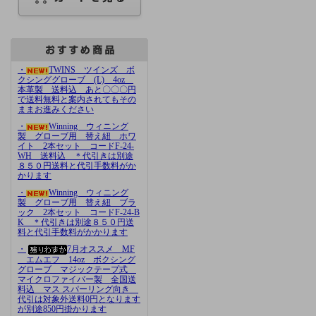
・
TWINS ツインズ ボ
クシンググローブ (L) 4oz
本革製 送料込 あと〇〇〇円
で送料無料と案内されてもその
ままお進みください
・
Winning ウィニング
製 グローブ用 替え紐 ホワ
イト 2本セット コードF-24-
WH 送料込 ＊代引きは別途
８５０円送料と代引手数料がか
かります
・
Winning ウィニング
製 グローブ用 替え紐 ブラ
ック 2本セット コードF-24-B
K ＊代引きは別途８５０円送
料と代引手数料がかかります
・
7月オススメ MF
エムエフ 14oz ボクシング
グローブ マジックテープ式
マイクロファイバー製 全国送
料込 マス スパーリング向き
代引は対象外送料0円となります
が別途850円掛かります