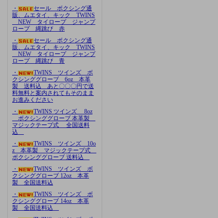
・
セール ボクシング通
販、ムエタイ、キック TWINS
NEW タイロープ ジャンプ
ロープ 縄跳び 赤
・
セール ボクシング通
販、ムエタイ、キック TWINS
NEW タイロープ ジャンプ
ロープ 縄跳び 青
・
TWINS ツインズ ボ
クシンググローブ 6oz 本革
製 送料込 あと〇〇〇円で送
料無料と案内されてもそのまま
お進みください
・
TWINS ツインズ 8oz
ボクシンググローブ 本革製
マジックテープ式 全国送料
込
・
TWINS ツインズ 10o
z 本革製 マジックテープ式
ボクシンググローブ 送料込
・
TWINS ツインズ ボ
クシンググローブ 12oz 本革
製 全国送料込
・
TWINS ツインズ ボ
クシンググローブ 14oz 本革
製 全国送料込