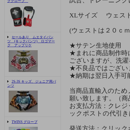
試合、トレーニング
ググローブ
XLサイズ ウェス
(ウェストは２０ｃ
セールあり ムエタイパン
ツ (キックパンツ) ロゴマー
★サテン生地使用
ク アップリケ
★まれに商品制作時
ございますが、洗濯
★不良品ではござい
★納期は翌日入手可
2S-3S キッズ、ジュニア用パ
ンツ
当商品直輸入のため
願い致します。（商
お支払方法：クレジ
ックポストの代引き
TWINS グローブ
発送方法：クリック