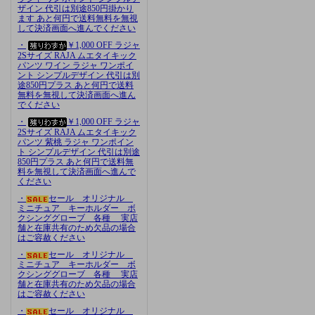
ザイン 代引は別途850円掛かり
ます あと何円で送料無料を無視
して決済画面へ進んでください
・
￥1,000 OFF ラジャ
2Sサイズ RAJA ムエタイキック
パンツ ワイン ラジャ ワンポイ
ント シンプルデザイン 代引は別
途850円プラス あと何円で送料
無料を無視して決済画面へ進ん
でください
・
￥1,000 OFF ラジャ
2Sサイズ RAJA ムエタイキック
パンツ 紫桃 ラジャ ワンポイン
ト シンプルデザイン 代引は別途
850円プラス あと何円で送料無
料を無視して決済画面へ進んで
ください
・
セール オリジナル
ミニチュア キーホルダー ボ
クシンググローブ 各種 実店
舗と在庫共有のため欠品の場合
はご容赦ください
・
セール オリジナル
ミニチュア キーホルダー ボ
クシンググローブ 各種 実店
舗と在庫共有のため欠品の場合
はご容赦ください
・
セール オリジナル