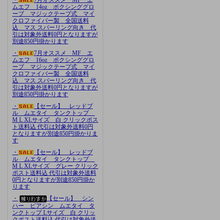
ムエフ 14oz ボクシンググロ
ーブ マジックテープ式 マイ
クロファイバー製 全国送料
込 マス スパーリング向き 代
引は対象外送料0円となりますが
別途850円掛かります
・
7月オススメ MF エ
ムエフ 16oz ボクシンググロ
ーブ マジックテープ式 マイ
クロファイバー製 全国送料
込 マス スパーリング向き 代
引は対象外送料0円となりますが
別途850円掛かります
・
【セール】 レッドブ
ル ムエタイ タンクトップ
M L XLサイズ 白 クリックポス
ト送料込 代引は対象外送料0円
となりますが別途850円掛かりま
す
・
【セール】 レッドブ
ル ムエタイ タンクトップ
M L XLサイズ グレー クリック
ポスト送料込 代引は対象外送料
0円となりますが別途850円掛か
ります
・
【セール】 シン
ハー ビアシン ムエタイ タ
ンクトップ Lサイズ 白 クリッ
クポスト送料込 代引は対象外送