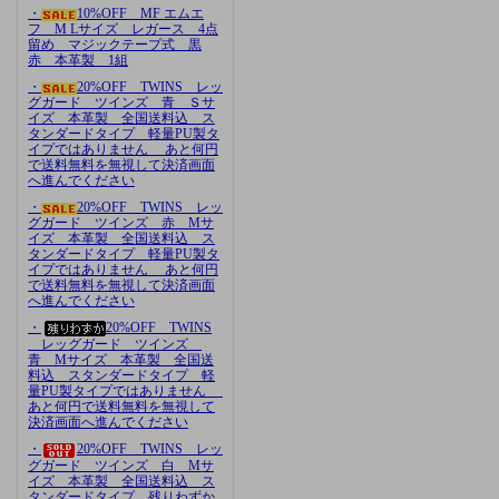
・
10%OFF MF エムエ
フ M Lサイズ レガース 4点
留め マジックテープ式 黒
赤 本革製 1組
・
20%OFF TWINS レッ
グガード ツインズ 青 Ｓサ
イズ 本革製 全国送料込 ス
タンダードタイプ 軽量PU製タ
イプではありません あと何円
で送料無料を無視して決済画面
へ進んでください
・
20%OFF TWINS レッ
グガード ツインズ 赤 Mサ
イズ 本革製 全国送料込 ス
タンダードタイプ 軽量PU製タ
イプではありません あと何円
で送料無料を無視して決済画面
へ進んでください
・
20%OFF TWINS
レッグガード ツインズ
青 Mサイズ 本革製 全国送
料込 スタンダードタイプ 軽
量PU製タイプではありません
あと何円で送料無料を無視して
決済画面へ進んでください
・
20%OFF TWINS レッ
グガード ツインズ 白 Mサ
イズ 本革製 全国送料込 ス
タンダードタイプ 残りわずか