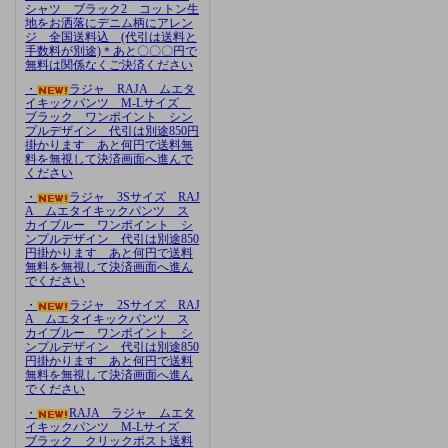
シャツ ブラック2 コットン生
地をお洒落にデニム柄にアレン
ジ 全国送料込 (代引は送料と
手数料が別途)＊あと〇〇〇円で
無料は関係なくご決済ください
・
ラジャ RAJA ムエタ
イキックパンツ M-Lサイズ
ブラック ワンポイント シン
プルデザイン 代引は別途850円
掛かります あと何円で送料無
料を無視して決済画面へ進んで
ください
・
ラジャ 3Sサイズ RAJ
A ムエタイキックパンツ ス
カイブルー ワンポイント シ
ンプルデザイン 代引は別途850
円掛かります あと何円で送料
無料を無視して決済画面へ進ん
でください
・
ラジャ 2Sサイズ RAJ
A ムエタイキックパンツ ス
カイブルー ワンポイント シ
ンプルデザイン 代引は別途850
円掛かります あと何円で送料
無料を無視して決済画面へ進ん
でください
・
RAJA ラジャ ムエタ
イキックパンツ M-Lサイズ
ブラック クリックポスト送料