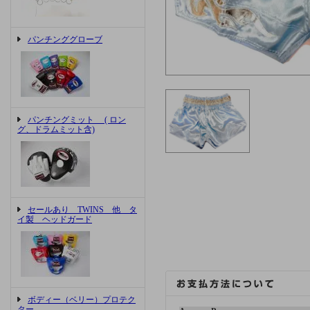
パンチンググローブ
パンチングミット ( ロン
グ、ドラムミット含)
セールあり TWINS 他 タ
イ製 ヘッドガード
ボディー（ベリー）プロテク
ター