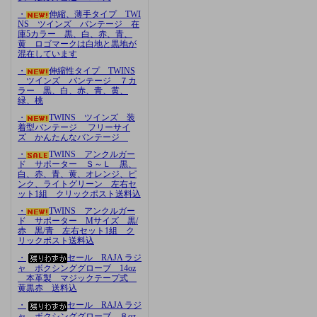
・
伸縮、薄手タイプ TWI
NS ツインズ バンテージ 在
庫5カラー 黒、白、赤、青、
黄 ロゴマークは白地と黒地が
混在しています
・
伸縮性タイプ TWINS
ツインズ バンテージ ７カ
ラー 黒、白、赤、青、黄、
緑、桃
・
TWINS ツインズ 装
着型バンテージ フリーサイ
ズ かんたんなバンテージ
・
TWINS アンクルガー
ド サポーター Ｓ～Ｌ 黒、
白、赤、青、黄、オレンジ、ピ
ンク、ライトグリーン 左右セ
ット1組 クリックポスト送料込
・
TWINS アンクルガー
ド サポーター Mサイズ 黒/
赤 黒/青 左右セット1組 ク
リックポスト送料込
・
セール RAJA ラジ
ャ ボクシンググローブ 14oz
本革製 マジックテープ式
黄黒赤 送料込
・
セール RAJA ラジ
ャ ボクシンググローブ ８oz