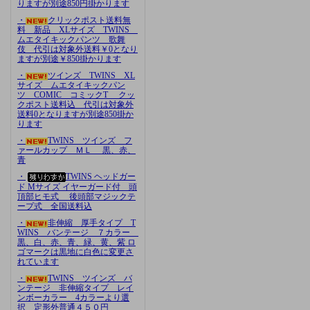
りますが別途850円掛かります
・
クリックポスト送料無
料 新品 XLサイズ TWINS
ムエタイキックパンツ 歌舞
伎 代引は対象外送料￥0となり
ますが別途￥850掛かります
・
ツインズ TWINS XL
サイズ ムエタイキックパン
ツ COMIC コミックT クッ
クポスト送料込 代引は対象外
送料0となりますが別途850掛か
ります
・
TWINS ツインズ フ
ァールカップ ＭＬ 黒、赤、
青
・
TWINS ヘッドガー
ド Mサイズ イヤーガード付 頭
頂部ヒモ式 後頭部マジックテ
ープ式 全国送料込
・
非伸縮 厚手タイプ T
WINS バンテージ ７カラー
黒、白、赤、青、緑、黄、紫 ロ
ゴマークは黒地に白色に変更さ
れています
・
TWINS ツインズ バ
ンテージ 非伸縮タイプ レイ
ンボーカラー 4カラーより選
択 定形外普通４５０円