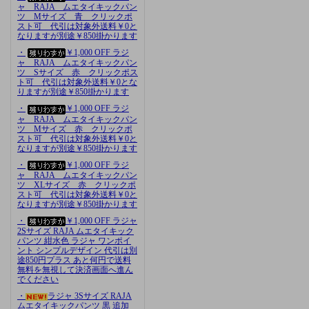
ャ RAJA ムエタイキックパン
ツ Mサイズ 青 クリックポ
スト可 代引は対象外送料￥0と
なりますが別途￥850掛かります
・
￥1,000 OFF ラジ
ャ RAJA ムエタイキックパン
ツ Sサイズ 赤 クリックポス
ト可 代引は対象外送料￥0とな
りますが別途￥850掛かります
・
￥1,000 OFF ラジ
ャ RAJA ムエタイキックパン
ツ Mサイズ 赤 クリックポ
スト可 代引は対象外送料￥0と
なりますが別途￥850掛かります
・
￥1,000 OFF ラジ
ャ RAJA ムエタイキックパン
ツ XLサイズ 赤 クリックポ
スト可 代引は対象外送料￥0と
なりますが別途￥850掛かります
・
￥1,000 OFF ラジャ
2Sサイズ RAJA ムエタイキック
パンツ 紺水色 ラジャ ワンポイ
ント シンプルデザイン 代引は別
途850円プラス あと何円で送料
無料を無視して決済画面へ進ん
でください
・
ラジャ 3Sサイズ RAJA
ムエタイキックパンツ 黒 追加