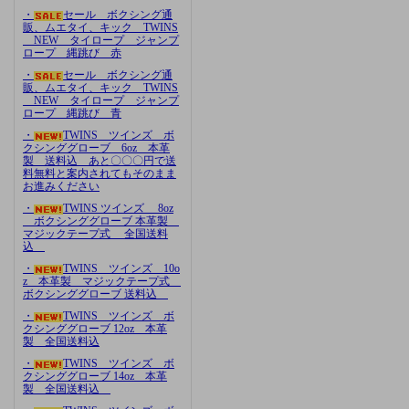
・
セール ボクシング通
販、ムエタイ、キック TWINS
NEW タイロープ ジャンプ
ロープ 縄跳び 赤
・
セール ボクシング通
販、ムエタイ、キック TWINS
NEW タイロープ ジャンプ
ロープ 縄跳び 青
・
TWINS ツインズ ボ
クシンググローブ 6oz 本革
製 送料込 あと〇〇〇円で送
料無料と案内されてもそのまま
お進みください
・
TWINS ツインズ 8oz
ボクシンググローブ 本革製
マジックテープ式 全国送料
込
・
TWINS ツインズ 10o
z 本革製 マジックテープ式
ボクシンググローブ 送料込
・
TWINS ツインズ ボ
クシンググローブ 12oz 本革
製 全国送料込
・
TWINS ツインズ ボ
クシンググローブ 14oz 本革
製 全国送料込