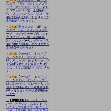
ムエフ 14oz ボクシンググロ
ーブ マジックテープ式 マイ
クロファイバー製 全国送料
込 マス スパーリング向き 代
引は対象外送料0円となりますが
別途850円掛かります
・
7月オススメ MF エ
ムエフ 16oz ボクシンググロ
ーブ マジックテープ式 マイ
クロファイバー製 全国送料
込 マス スパーリング向き 代
引は対象外送料0円となりますが
別途850円掛かります
・
【セール】 レッドブ
ル ムエタイ タンクトップ
M L XLサイズ 白 クリックポス
ト送料込 代引は対象外送料0円
となりますが別途850円掛かりま
す
・
【セール】 レッドブ
ル ムエタイ タンクトップ
M L XLサイズ グレー クリック
ポスト送料込 代引は対象外送料
0円となりますが別途850円掛か
ります
・
【セール】 シン
ハー ビアシン ムエタイ タ
ンクトップ Lサイズ 白 クリッ
クポスト送料込 代引は対象外送