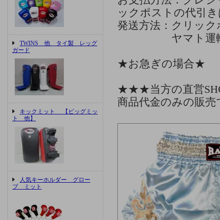
お支払方法：クレジ
ックポストの代引き
発送方法：クリック
ヤマト運輸、ゆ
TWINS 他 タイ製 レッグ
ガード
★お急ぎの場合★
★★★当方の直営S
商品代金のみの販売
キックミット 【ビッグミッ
ト 他】
人気キーホルダー グロー
ブ ミット