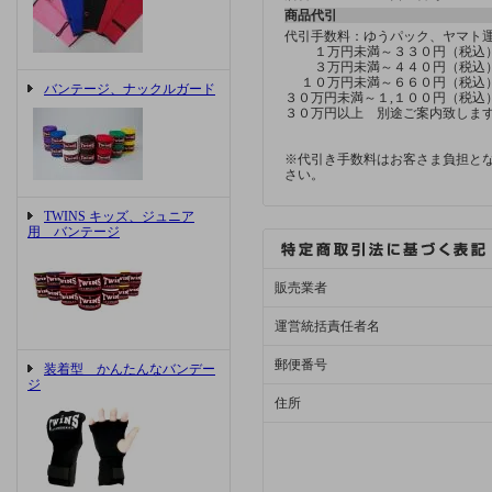
商品代引
代引手数料：ゆうパック、ヤマ
１万円未満～３３０円（税込
３万円未満～４４０円（税込
１０万円未満～６６０円（税込
バンテージ、ナックルガード
３０万円未満～１,１００円（税込
３０万円以上 別途ご案内致しま
※代引き手数料はお客さま負担と
さい。
TWINS キッズ、ジュニア
用 バンテージ
販売業者
運営統括責任者名
郵便番号
装着型 かんたんなバンデー
ジ
住所