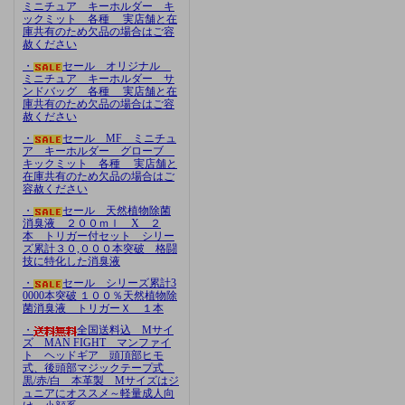
ミニチュア キーホルダー キ
ックミット 各種 実店舗と在
庫共有のため欠品の場合はご容
赦ください
・
セール オリジナル
ミニチュア キーホルダー サ
ンドバッグ 各種 実店舗と在
庫共有のため欠品の場合はご容
赦ください
・
セール MF ミニチュ
ア キーホルダー グローブ
キックミット 各種 実店舗と
在庫共有のため欠品の場合はご
容赦ください
・
セール 天然植物除菌
消臭液 ２００ｍｌ X ２
本 トリガー付セット シリー
ズ累計３０,０００本突破 格闘
技に特化した消臭液
・
セール シリーズ累計3
0000本突破 １００％天然植物除
菌消臭液 トリガーＸ １本
・
全国送料込 Mサイ
ズ MAN FIGHT マンファイ
ト ヘッドギア 頭頂部ヒモ
式、後頭部マジックテープ式
黒/赤/白 本革製 Mサイズはジ
ュニアにオススメ～軽量成人向