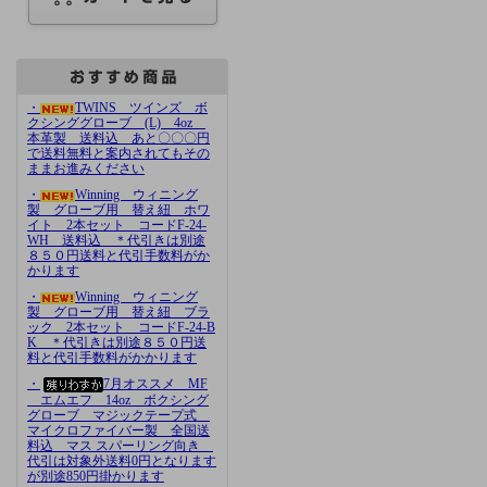
・
TWINS ツインズ ボ
クシンググローブ (L) 4oz
本革製 送料込 あと〇〇〇円
で送料無料と案内されてもその
ままお進みください
・
Winning ウィニング
製 グローブ用 替え紐 ホワ
イト 2本セット コードF-24-
WH 送料込 ＊代引きは別途
８５０円送料と代引手数料がか
かります
・
Winning ウィニング
製 グローブ用 替え紐 ブラ
ック 2本セット コードF-24-B
K ＊代引きは別途８５０円送
料と代引手数料がかかります
・
7月オススメ MF
エムエフ 14oz ボクシング
グローブ マジックテープ式
マイクロファイバー製 全国送
料込 マス スパーリング向き
代引は対象外送料0円となります
が別途850円掛かります