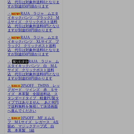
込 代引は対象外送料0となりま
すが別途850円掛かります
・
RAJA ラジャ ムエタ
イキックパンツ ブラック2 M
-Lサイズ クリックポスト送料
込 代引は対象外送料0円となり
ますが別途850円掛かります
・
RAJA ラジャ ムエタ
イキックパンツ XLサイズ ブ
ラック2 クリックポスト送料
込 代引は対象外送料0となりま
すが別途850円掛かります
・
RAJA ラジャ ム
エタイキックパンツ 白 M-L
サイズ クリックポスト送料
込 代引は対象外送料0円となり
ますが別途850円掛かります
・
20%OFF TWINS レッ
グガード ツインズ 赤 Ｓサ
イズ 本革製 全国送料込 ス
タンダードタイプ 軽量PU製タ
イプではありません あと何円
で送料無料を無視して決済画面
へ進んでください
・
10%OFF MF エムエ
フ M Lサイズ レガース 4点
留め マジックテープ式 白
黒 本革製 1組