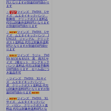
円となりますが別途850円掛かり
ます
・
ツインズ TWINS Lサ
イズ ムエタイキックパンツ
歌舞伎 クリックポスト送料込
代引は対象外送料0円となります
が別途850円掛かります
・
ツインズ TWINS Lサ
イズ ムエタイキックパンツ J
UNGLE ジャングル クリック
ポスト送料込 代引は対象外送料
0円となりますが別途850円掛か
ります
・
ツインズ ラジャ TWI
NS M150 & RAJA 黒 両方Lサ
イズ 2着セット ロングキック
パンツ 送料込 代引は別途手数料
330円掛かります セール品につ
き返品不可
・ツインズ TWINS XLサイ
ズ ムエタイキックパンツ
虎 クリックポスト送料込 代引
は対象外送料0円となりますが別
途850円掛かります
・
ツインズ TWINS XL
サイズ ムエタイキックパン
ツ バロン クリックポスト送
料込 代引は対象外送料0円とな