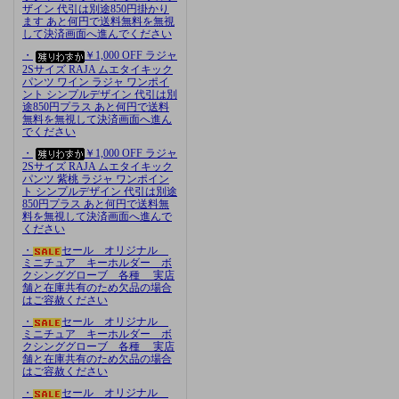
ザイン 代引は別途850円掛かり
ます あと何円で送料無料を無視
して決済画面へ進んでください
・
￥1,000 OFF ラジャ
2Sサイズ RAJA ムエタイキック
パンツ ワイン ラジャ ワンポイ
ント シンプルデザイン 代引は別
途850円プラス あと何円で送料
無料を無視して決済画面へ進ん
でください
・
￥1,000 OFF ラジャ
2Sサイズ RAJA ムエタイキック
パンツ 紫桃 ラジャ ワンポイン
ト シンプルデザイン 代引は別途
850円プラス あと何円で送料無
料を無視して決済画面へ進んで
ください
・
セール オリジナル
ミニチュア キーホルダー ボ
クシンググローブ 各種 実店
舗と在庫共有のため欠品の場合
はご容赦ください
・
セール オリジナル
ミニチュア キーホルダー ボ
クシンググローブ 各種 実店
舗と在庫共有のため欠品の場合
はご容赦ください
・
セール オリジナル