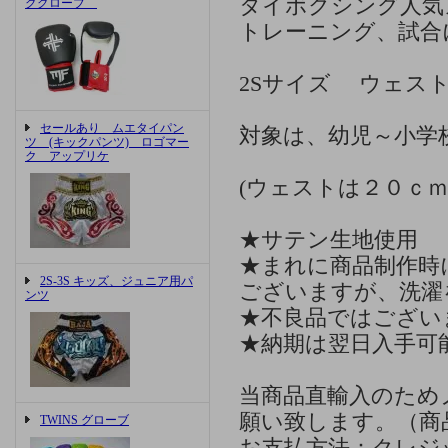
タイボクシング人気
ググローブ
トレーニング、試合
2Sサイズ ウェス
セールあり ムエタイパン
対象は、幼児～小学
ツ (キックパンツ) ロゴマー
ク アップリケ
(ウェストは２０ｃ
★サテン生地使用
★まれに商品制作時
2S-3S キッズ、ジュニア用パ
ございますが、洗濯
ンツ
★不良品ではござい
★納期は翌日入手可
当商品直輸入のため
願い致します。（商
TWINS グローブ