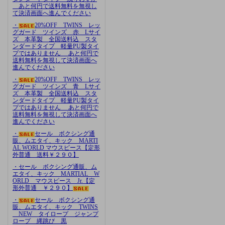
あと何円で送料無料を無視し
て決済画面へ進んでください
・
20%OFF TWINS レッ
グガード ツインズ 赤 Lサイ
ズ 本革製 全国送料込 スタ
ンダードタイプ 軽量PU製タイ
プではありません あと何円で
送料無料を無視して決済画面へ
進んでください
・
20%OFF TWINS レッ
グガード ツインズ 青 Lサイ
ズ 本革製 全国送料込 スタ
ンダードタイプ 軽量PU製タイ
プではありません あと何円で
送料無料を無視して決済画面へ
進んでください
・
セール ボクシング通
販、ムエタイ、キック MARTI
AL WORLD マウスピース【定形
外普通 送料￥２９０】
・セール ボクシング通販、ム
エタイ、キック MARTIAL W
ORLD マウスピース Jr.【定
形外普通 ￥２９０】
・
セール ボクシング通
販、ムエタイ、キック TWINS
NEW タイロープ ジャンプ
ロープ 縄跳び 黒