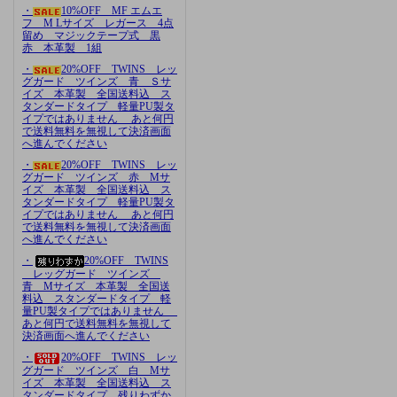
・
10%OFF MF エムエ
フ M Lサイズ レガース 4点
留め マジックテープ式 黒
赤 本革製 1組
・
20%OFF TWINS レッ
グガード ツインズ 青 Ｓサ
イズ 本革製 全国送料込 ス
タンダードタイプ 軽量PU製タ
イプではありません あと何円
で送料無料を無視して決済画面
へ進んでください
・
20%OFF TWINS レッ
グガード ツインズ 赤 Mサ
イズ 本革製 全国送料込 ス
タンダードタイプ 軽量PU製タ
イプではありません あと何円
で送料無料を無視して決済画面
へ進んでください
・
20%OFF TWINS
レッグガード ツインズ
青 Mサイズ 本革製 全国送
料込 スタンダードタイプ 軽
量PU製タイプではありません
あと何円で送料無料を無視して
決済画面へ進んでください
・
20%OFF TWINS レッ
グガード ツインズ 白 Mサ
イズ 本革製 全国送料込 ス
タンダードタイプ 残りわずか