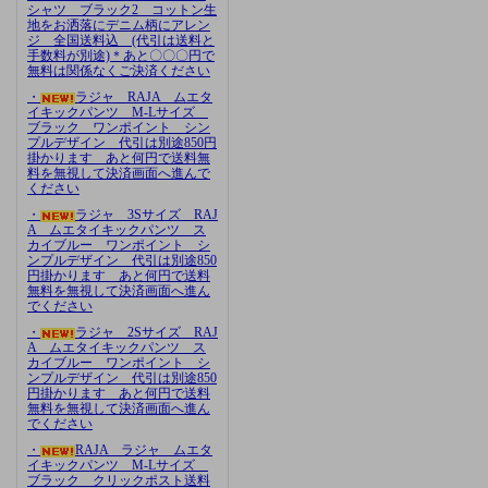
シャツ ブラック2 コットン生
地をお洒落にデニム柄にアレン
ジ 全国送料込 (代引は送料と
手数料が別途)＊あと〇〇〇円で
無料は関係なくご決済ください
・
ラジャ RAJA ムエタ
イキックパンツ M-Lサイズ
ブラック ワンポイント シン
プルデザイン 代引は別途850円
掛かります あと何円で送料無
料を無視して決済画面へ進んで
ください
・
ラジャ 3Sサイズ RAJ
A ムエタイキックパンツ ス
カイブルー ワンポイント シ
ンプルデザイン 代引は別途850
円掛かります あと何円で送料
無料を無視して決済画面へ進ん
でください
・
ラジャ 2Sサイズ RAJ
A ムエタイキックパンツ ス
カイブルー ワンポイント シ
ンプルデザイン 代引は別途850
円掛かります あと何円で送料
無料を無視して決済画面へ進ん
でください
・
RAJA ラジャ ムエタ
イキックパンツ M-Lサイズ
ブラック クリックポスト送料