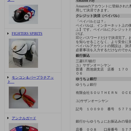
Amazon Pay
Amazonのアカウントに登録され
用して決済できます。
クレジット決済（ペイパル）
「ペイパルとは？」
ペイパルは、インターネット上の
ふ】です。ペイパルにクレジット
FIGHTERS SPIRITS
けば、
IDとパスワードだけで決済完了。
を知らせることなく、より安全に
ペイパルアカウントの開設は、決済方
必要事項を入力するだけなのでか
銀行振込
三菱UFJ銀行
ユ）サザンオーシヤン
普通 西池袋支店 店番 １７０
０６
モンコン＆パープラチアッ
ゆうちょ銀行
ト
ゆうちょ銀行
有限会社ＳＯＵＴＨＥＲＮ ＯＣ
ユ)サザンオーシヤン
記号 １００９０ 番号 ５７７
アンクルガード
銀行からゆうちょにお振込みの場
店番 ００８ 口座番号 ５７