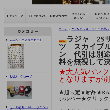
ホーム
2S-3S キッズ、ジュニア用
＞
ラジャ 2S
ムエタイポスターセット
ツ スカイブ
ン 代引は別途
料を無視して
★大人気パンツ
RAJA グローブ
となりますが別
★超限定★新品★RA
シルバー★クリック
セールあり M F ボクシン