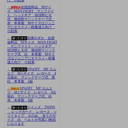
け 小顔系
・
全国送料込 Mサイ
ズ MAN FIGHT マンファイ
ト ヘッドギア 頭頂部ヒモ
式、後頭部マジックテープ式
赤 本革製 Mサイズはジュニ
アにオススメ～軽量成人向け
小顔系
・
在庫わずか 全国
送料込 Mサイズ MAN FIGHT
マンファイト ヘッドギア
頭頂部ヒモ式、後頭部マジック
テープ式 白 本革製 Mサイ
ズはジュニアにオススメ～軽量
成人向け 小顔系
・
10%OFF MF エム
エフ M Lサイズ レガース 4
点留め マジックテープ式 黒
白 本革製 1組
・
10%OFF MF エムエ
フ M Lサイズ レガース 4点
留め マジックテープ式 白
赤 本革製 1組
・
ツインズ TWINS
レッグガード レガース ソ
フトタイプ Ｓのみ 全てのサ
イズ 白 ベルトが写真2,3枚目
になります