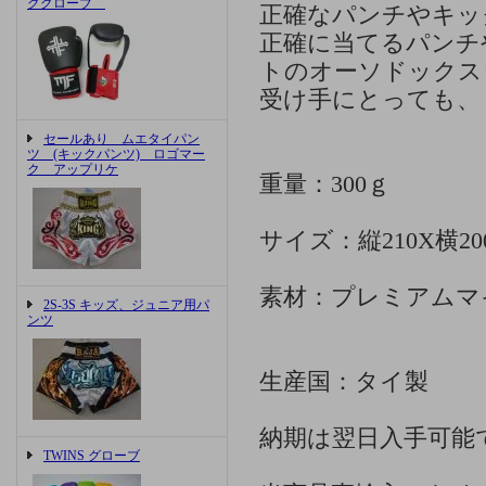
ググローブ
正確なパンチやキッ
正確に当てるパンチ
トのオーソドックス
受け手にとっても、
セールあり ムエタイパン
ツ (キックパンツ) ロゴマー
ク アップリケ
重量：300ｇ
サイズ：縦210X横20
素材：プレミアムマ
2S-3S キッズ、ジュニア用パ
ンツ
生産国：タイ製
納期は翌日入手可能
TWINS グローブ