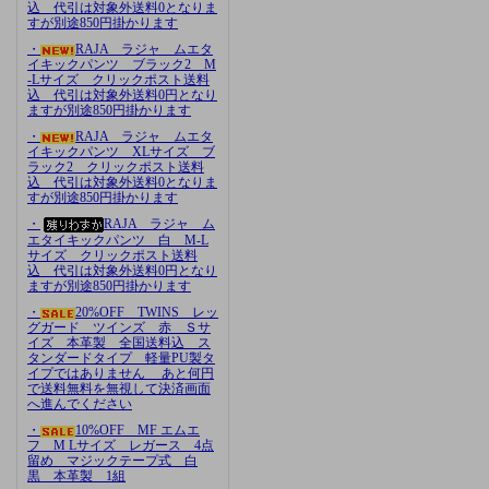
込 代引は対象外送料0となりま
すが別途850円掛かります
・
RAJA ラジャ ムエタ
イキックパンツ ブラック2 M
-Lサイズ クリックポスト送料
込 代引は対象外送料0円となり
ますが別途850円掛かります
・
RAJA ラジャ ムエタ
イキックパンツ XLサイズ ブ
ラック2 クリックポスト送料
込 代引は対象外送料0となりま
すが別途850円掛かります
・
RAJA ラジャ ム
エタイキックパンツ 白 M-L
サイズ クリックポスト送料
込 代引は対象外送料0円となり
ますが別途850円掛かります
・
20%OFF TWINS レッ
グガード ツインズ 赤 Ｓサ
イズ 本革製 全国送料込 ス
タンダードタイプ 軽量PU製タ
イプではありません あと何円
で送料無料を無視して決済画面
へ進んでください
・
10%OFF MF エムエ
フ M Lサイズ レガース 4点
留め マジックテープ式 白
黒 本革製 1組