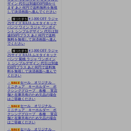
ザイン 代引は別途850円掛かり
ます あと何円で送料無料を無視
して決済画面へ進んでください
・
￥1,000 OFF ラジャ
2Sサイズ RAJA ムエタイキック
パンツ ワイン ラジャ ワンポイ
ント シンプルデザイン 代引は別
途850円プラス あと何円で送料
無料を無視して決済画面へ進ん
でください
・
￥1,000 OFF ラジャ
2Sサイズ RAJA ムエタイキック
パンツ 紫桃 ラジャ ワンポイン
ト シンプルデザイン 代引は別途
850円プラス あと何円で送料無
料を無視して決済画面へ進んで
ください
・
セール オリジナル
ミニチュア キーホルダー ボ
クシンググローブ 各種 実店
舗と在庫共有のため欠品の場合
はご容赦ください
・
セール オリジナル
ミニチュア キーホルダー ボ
クシンググローブ 各種 実店
舗と在庫共有のため欠品の場合
はご容赦ください
・
セール オリジナル