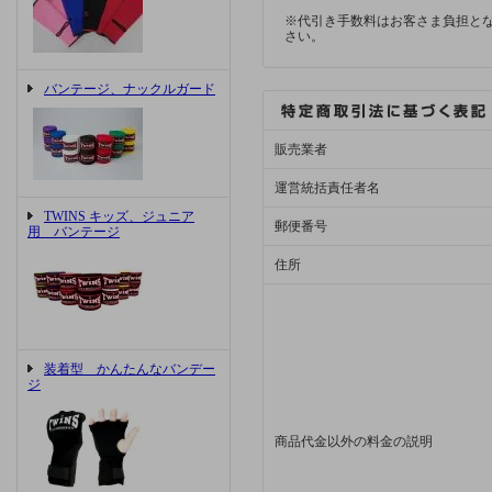
※代引き手数料はお客さま負担と
さい。
バンテージ、ナックルガード
販売業者
運営統括責任者名
TWINS キッズ、ジュニア
郵便番号
用 バンテージ
住所
装着型 かんたんなバンデー
ジ
商品代金以外の料金の説明