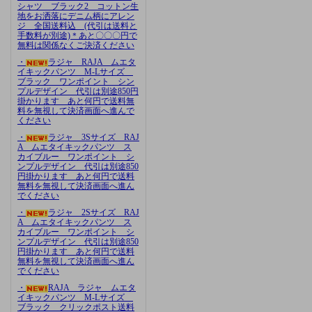
シャツ ブラック2 コットン生
地をお洒落にデニム柄にアレン
ジ 全国送料込 (代引は送料と
手数料が別途)＊あと〇〇〇円で
無料は関係なくご決済ください
・
ラジャ RAJA ムエタ
イキックパンツ M-Lサイズ
ブラック ワンポイント シン
プルデザイン 代引は別途850円
掛かります あと何円で送料無
料を無視して決済画面へ進んで
ください
・
ラジャ 3Sサイズ RAJ
A ムエタイキックパンツ ス
カイブルー ワンポイント シ
ンプルデザイン 代引は別途850
円掛かります あと何円で送料
無料を無視して決済画面へ進ん
でください
・
ラジャ 2Sサイズ RAJ
A ムエタイキックパンツ ス
カイブルー ワンポイント シ
ンプルデザイン 代引は別途850
円掛かります あと何円で送料
無料を無視して決済画面へ進ん
でください
・
RAJA ラジャ ムエタ
イキックパンツ M-Lサイズ
ブラック クリックポスト送料