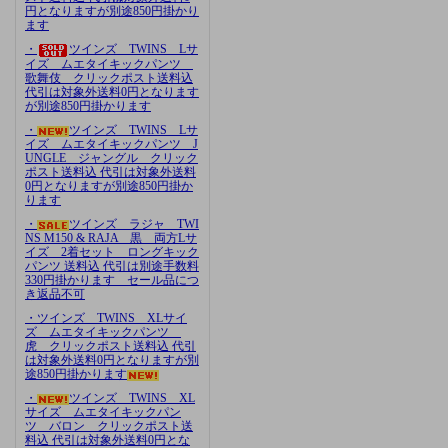
円となりますが別途850円掛かり
ます
・
ツインズ TWINS Lサ
イズ ムエタイキックパンツ
歌舞伎 クリックポスト送料込
代引は対象外送料0円となります
が別途850円掛かります
・
ツインズ TWINS Lサ
イズ ムエタイキックパンツ J
UNGLE ジャングル クリック
ポスト送料込 代引は対象外送料
0円となりますが別途850円掛か
ります
・
ツインズ ラジャ TWI
NS M150 & RAJA 黒 両方Lサ
イズ 2着セット ロングキック
パンツ 送料込 代引は別途手数料
330円掛かります セール品につ
き返品不可
・ツインズ TWINS XLサイ
ズ ムエタイキックパンツ
虎 クリックポスト送料込 代引
は対象外送料0円となりますが別
途850円掛かります
・
ツインズ TWINS XL
サイズ ムエタイキックパン
ツ バロン クリックポスト送
料込 代引は対象外送料0円とな