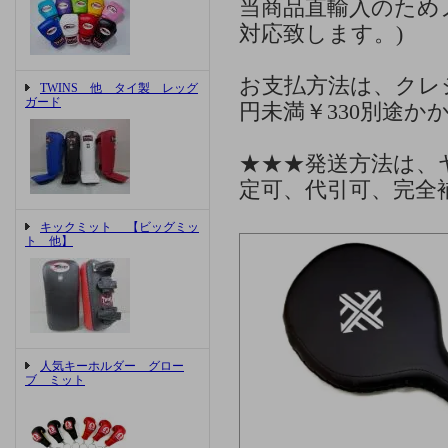
当商品直輸入のため
対応致します。)
お支払方法は、クレ
TWINS 他 タイ製 レッグ
ガード
円未満￥330別途か
★★★発送方法は、
定可、代引可、完全
キックミット 【ビッグミッ
ト 他】
人気キーホルダー グロー
ブ ミット