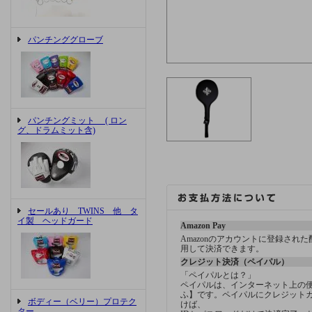
パンチンググローブ
パンチングミット ( ロン
グ、ドラムミット含)
セールあり TWINS 他 タ
イ製 ヘッドガード
Amazon Pay
Amazonのアカウントに登録され
用して決済できます。
クレジット決済（ペイパル）
「ペイパルとは？」
ペイパルは、インターネット上の
ふ】です。ペイパルにクレジット
ボディー（ベリー）プロテク
けば、
ター