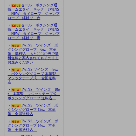
・
セール ボクシング通
販、ムエタイ、キック TWINS
NEW タイロープ ジャンプ
ロープ 縄跳び 赤
・
セール ボクシング通
販、ムエタイ、キック TWINS
NEW タイロープ ジャンプ
ロープ 縄跳び 青
・
TWINS ツインズ ボ
クシンググローブ 6oz 本革
製 送料込 あと〇〇〇円で送
料無料と案内されてもそのまま
お進みください
・
TWINS ツインズ 8oz
ボクシンググローブ 本革製
マジックテープ式 全国送料
込
・
TWINS ツインズ 10o
z 本革製 マジックテープ式
ボクシンググローブ 送料込
・
TWINS ツインズ ボ
クシンググローブ 12oz 本革
製 全国送料込
・
TWINS ツインズ ボ
クシンググローブ 14oz 本革
製 全国送料込