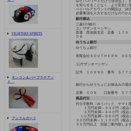
IDとパスワードだけで決済完了。
を知らせることなく、より安全に
ペイパルアカウントの開設は、決済方
必要事項を入力するだけなのでか
銀行振込
三菱UFJ銀行
ユ）サザンオーシヤン
普通 西池袋支店 店番 １７０
FIGHTERS SPIRITS
０６
ゆうちょ銀行
ゆうちょ銀行
有限会社ＳＯＵＴＨＥＲＮ ＯＣ
ユ)サザンオーシヤン
記号 １００９０ 番号 ５７７
モンコン＆パープラチアッ
ト
銀行からゆうちょにお振込みの場
店番 ００８ 口座番号 ５７
商品代引
代引手数料：ゆうパック、ヤマ
１万円未満～３３０円（税込
３万円未満～４４０円（税込
１０万円未満～６６０円（税込
アンクルガード
３０万円未満～１,１００円（税込
３０万円以上 別途ご案内致しま