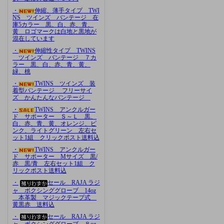
・
伸縮、薄手タイプ TWI
NS ツインズ バンテージ 在
庫5カラー 黒、白、赤、青、
黄 ロゴマークは白地と黒地が
混在しています
・
伸縮性タイプ TWINS
ツインズ バンテージ ７カ
ラー 黒、白、赤、青、黄、
緑、桃
・
TWINS ツインズ 装
着型バンテージ フリーサイ
ズ かんたんなバンテージ
・
TWINS アンクルガー
ド サポーター Ｓ～Ｌ 黒、
白、赤、青、黄、オレンジ、ピ
ンク、ライトグリーン 左右セ
ット1組 クリックポスト送料込
・
TWINS アンクルガー
ド サポーター Mサイズ 黒/
赤 黒/青 左右セット1組 ク
リックポスト送料込
・
セール RAJA ラジ
ャ ボクシンググローブ 14oz
本革製 マジックテープ式
黄黒赤 送料込
・
セール RAJA ラジ
ャ ボクシンググローブ ８oz