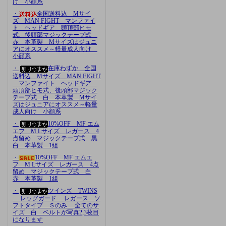
け 小顔系
・
全国送料込 Mサイ
ズ MAN FIGHT マンファイ
ト ヘッドギア 頭頂部ヒモ
式、後頭部マジックテープ式
赤 本革製 Mサイズはジュニ
アにオススメ～軽量成人向け
小顔系
・
在庫わずか 全国
送料込 Mサイズ MAN FIGHT
マンファイト ヘッドギア
頭頂部ヒモ式、後頭部マジック
テープ式 白 本革製 Mサイ
ズはジュニアにオススメ～軽量
成人向け 小顔系
・
10%OFF MF エム
エフ M Lサイズ レガース 4
点留め マジックテープ式 黒
白 本革製 1組
・
10%OFF MF エムエ
フ M Lサイズ レガース 4点
留め マジックテープ式 白
赤 本革製 1組
・
ツインズ TWINS
レッグガード レガース ソ
フトタイプ Ｓのみ 全てのサ
イズ 白 ベルトが写真2,3枚目
になります