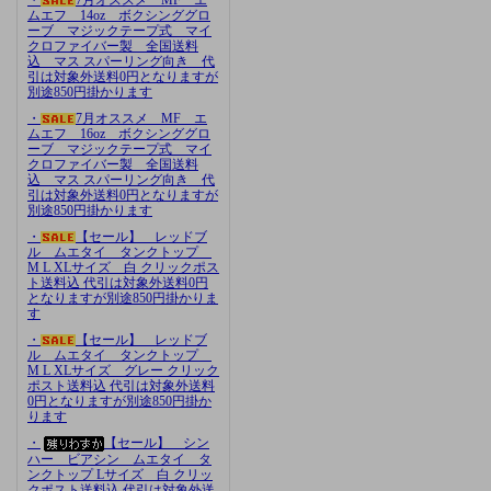
ムエフ 14oz ボクシンググロ
ーブ マジックテープ式 マイ
クロファイバー製 全国送料
込 マス スパーリング向き 代
引は対象外送料0円となりますが
別途850円掛かります
・
7月オススメ MF エ
ムエフ 16oz ボクシンググロ
ーブ マジックテープ式 マイ
クロファイバー製 全国送料
込 マス スパーリング向き 代
引は対象外送料0円となりますが
別途850円掛かります
・
【セール】 レッドブ
ル ムエタイ タンクトップ
M L XLサイズ 白 クリックポス
ト送料込 代引は対象外送料0円
となりますが別途850円掛かりま
す
・
【セール】 レッドブ
ル ムエタイ タンクトップ
M L XLサイズ グレー クリック
ポスト送料込 代引は対象外送料
0円となりますが別途850円掛か
ります
・
【セール】 シン
ハー ビアシン ムエタイ タ
ンクトップ Lサイズ 白 クリッ
クポスト送料込 代引は対象外送