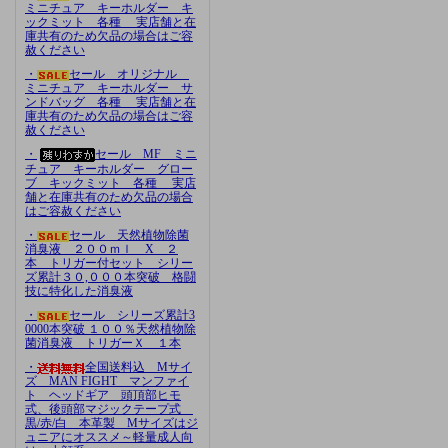
ミニチュア キーホルダー キ
ックミット 各種 実店舗と在
庫共有のため欠品の場合はご容
赦ください
・
セール オリジナル
ミニチュア キーホルダー サ
ンドバッグ 各種 実店舗と在
庫共有のため欠品の場合はご容
赦ください
・
セール MF ミニ
チュア キーホルダー グロー
ブ キックミット 各種 実店
舗と在庫共有のため欠品の場合
はご容赦ください
・
セール 天然植物除菌
消臭液 ２００ｍｌ X ２
本 トリガー付セット シリー
ズ累計３０,０００本突破 格闘
技に特化した消臭液
・
セール シリーズ累計3
0000本突破 １００％天然植物除
菌消臭液 トリガーＸ １本
・
全国送料込 Mサイ
ズ MAN FIGHT マンファイ
ト ヘッドギア 頭頂部ヒモ
式、後頭部マジックテープ式
黒/赤/白 本革製 Mサイズはジ
ュニアにオススメ～軽量成人向