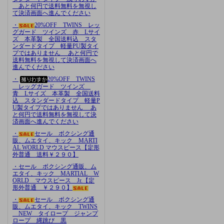
あと何円で送料無料を無視し
て決済画面へ進んでください
・
20%OFF TWINS レッ
グガード ツインズ 赤 Lサイ
ズ 本革製 全国送料込 スタ
ンダードタイプ 軽量PU製タイ
プではありません あと何円で
送料無料を無視して決済画面へ
進んでください
・
20%OFF TWINS
レッグガード ツインズ
青 Lサイズ 本革製 全国送料
込 スタンダードタイプ 軽量P
U製タイプではありません あ
と何円で送料無料を無視して決
済画面へ進んでください
・
セール ボクシング通
販、ムエタイ、キック MARTI
AL WORLD マウスピース【定形
外普通 送料￥２９０】
・セール ボクシング通販、ム
エタイ、キック MARTIAL W
ORLD マウスピース Jr.【定
形外普通 ￥２９０】
・
セール ボクシング通
販、ムエタイ、キック TWINS
NEW タイロープ ジャンプ
ロープ 縄跳び 黒