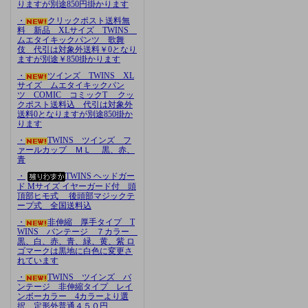
りますが別途850円掛かります
・
クリックポスト送料無
料 新品 XLサイズ TWINS
ムエタイキックパンツ 歌舞
伎 代引は対象外送料￥0となり
ますが別途￥850掛かります
・
ツインズ TWINS XL
サイズ ムエタイキックパン
ツ COMIC コミックT クッ
クポスト送料込 代引は対象外
送料0となりますが別途850掛か
ります
・
TWINS ツインズ フ
ァールカップ ＭＬ 黒、赤、
青
・
TWINS ヘッドガー
ド Mサイズ イヤーガード付 頭
頂部ヒモ式 後頭部マジックテ
ープ式 全国送料込
・
非伸縮 厚手タイプ T
WINS バンテージ ７カラー
黒、白、赤、青、緑、黄、紫 ロ
ゴマークは黒地に白色に変更さ
れています
・
TWINS ツインズ バ
ンテージ 非伸縮タイプ レイ
ンボーカラー 4カラーより選
択 定形外普通４５０円