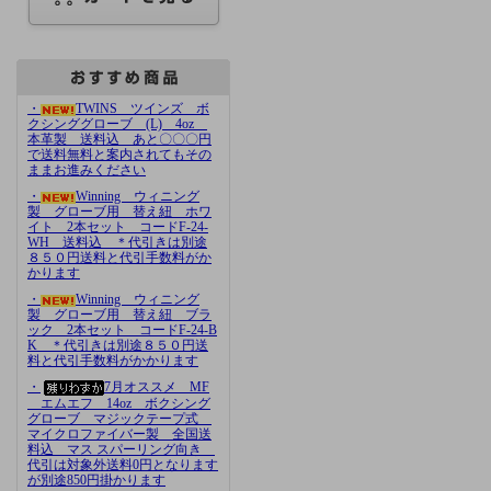
・
TWINS ツインズ ボ
クシンググローブ (L) 4oz
本革製 送料込 あと〇〇〇円
で送料無料と案内されてもその
ままお進みください
・
Winning ウィニング
製 グローブ用 替え紐 ホワ
イト 2本セット コードF-24-
WH 送料込 ＊代引きは別途
８５０円送料と代引手数料がか
かります
・
Winning ウィニング
製 グローブ用 替え紐 ブラ
ック 2本セット コードF-24-B
K ＊代引きは別途８５０円送
料と代引手数料がかかります
・
7月オススメ MF
エムエフ 14oz ボクシング
グローブ マジックテープ式
マイクロファイバー製 全国送
料込 マス スパーリング向き
代引は対象外送料0円となります
が別途850円掛かります