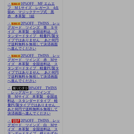
・
10%OFF MF エムエ
フ M Lサイズ レガース 4点
留め マジックテープ式 黒
赤 本革製 1組
・
20%OFF TWINS レッ
グガード ツインズ 青 Ｓサ
イズ 本革製 全国送料込 ス
タンダードタイプ 軽量PU製タ
イプではありません あと何円
で送料無料を無視して決済画面
へ進んでください
・
20%OFF TWINS レッ
グガード ツインズ 赤 Mサ
イズ 本革製 全国送料込 ス
タンダードタイプ 軽量PU製タ
イプではありません あと何円
で送料無料を無視して決済画面
へ進んでください
・
20%OFF TWINS
レッグガード ツインズ
青 Mサイズ 本革製 全国送
料込 スタンダードタイプ 軽
量PU製タイプではありません
あと何円で送料無料を無視して
決済画面へ進んでください
・
20%OFF TWINS レッ
グガード ツインズ 白 Mサ
イズ 本革製 全国送料込 ス
タンダードタイプ 残りわずか