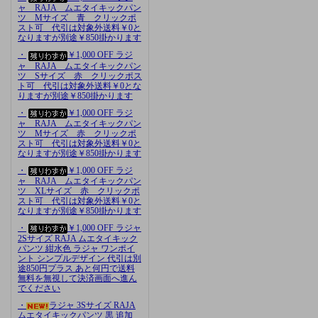
ャ RAJA ムエタイキックパン
ツ Mサイズ 青 クリックポ
スト可 代引は対象外送料￥0と
なりますが別途￥850掛かります
・
￥1,000 OFF ラジ
ャ RAJA ムエタイキックパン
ツ Sサイズ 赤 クリックポス
ト可 代引は対象外送料￥0とな
りますが別途￥850掛かります
・
￥1,000 OFF ラジ
ャ RAJA ムエタイキックパン
ツ Mサイズ 赤 クリックポ
スト可 代引は対象外送料￥0と
なりますが別途￥850掛かります
・
￥1,000 OFF ラジ
ャ RAJA ムエタイキックパン
ツ XLサイズ 赤 クリックポ
スト可 代引は対象外送料￥0と
なりますが別途￥850掛かります
・
￥1,000 OFF ラジャ
2Sサイズ RAJA ムエタイキック
パンツ 紺水色 ラジャ ワンポイ
ント シンプルデザイン 代引は別
途850円プラス あと何円で送料
無料を無視して決済画面へ進ん
でください
・
ラジャ 3Sサイズ RAJA
ムエタイキックパンツ 黒 追加