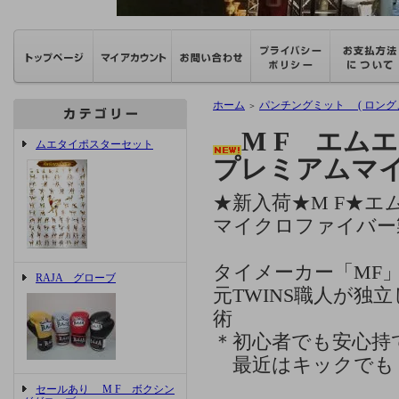
ホーム
パンチングミット ( ロング
＞
M F エ
ムエタイポスターセット
プレミアムマ
★新入荷★M F★
マイクロファイバー
タイメーカー「MF
RAJA グローブ
元TWINS職人が独
術
＊初心者でも安心持
最近はキックでも
セールあり M F ボクシン