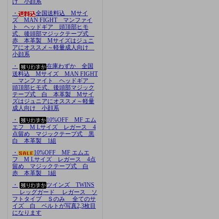
け 小顔系
・
全国送料込 Mサイ
ズ MAN FIGHT マンファイ
ト ヘッドギア 頭頂部ヒモ
式、後頭部マジックテープ式
赤 本革製 Mサイズはジュニ
アにオススメ～軽量成人向け
小顔系
・
在庫わずか 全国
送料込 Mサイズ MAN FIGHT
マンファイト ヘッドギア
頭頂部ヒモ式、後頭部マジック
テープ式 白 本革製 Mサイ
ズはジュニアにオススメ～軽量
成人向け 小顔系
・
10%OFF MF エム
エフ M Lサイズ レガース 4
点留め マジックテープ式 黒
白 本革製 1組
・
10%OFF MF エムエ
フ M Lサイズ レガース 4点
留め マジックテープ式 白
赤 本革製 1組
・
ツインズ TWINS
レッグガード レガース ソ
フトタイプ Ｓのみ 全てのサ
イズ 白 ベルトが写真2,3枚目
になります