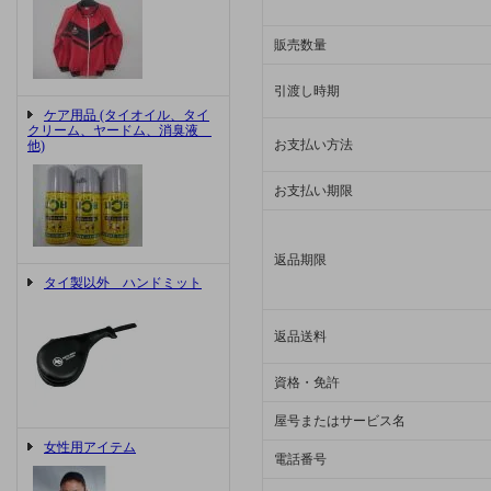
販売数量
引渡し時期
ケア用品 (タイオイル、タイ
クリーム、ヤードム、消臭液
お支払い方法
他)
お支払い期限
返品期限
タイ製以外 ハンドミット
返品送料
資格・免許
屋号またはサービス名
女性用アイテム
電話番号