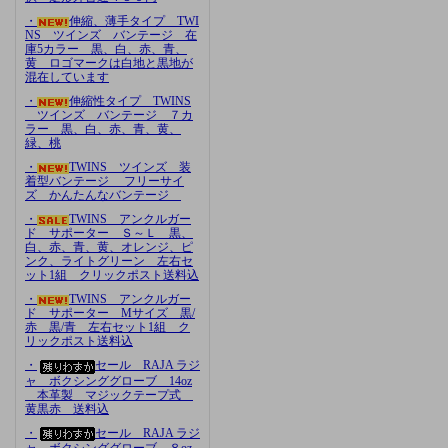
・
伸縮、薄手タイプ TWI
NS ツインズ バンテージ 在
庫5カラー 黒、白、赤、青、
黄 ロゴマークは白地と黒地が
混在しています
・
伸縮性タイプ TWINS
ツインズ バンテージ ７カ
ラー 黒、白、赤、青、黄、
緑、桃
・
TWINS ツインズ 装
着型バンテージ フリーサイ
ズ かんたんなバンテージ
・
TWINS アンクルガー
ド サポーター Ｓ～Ｌ 黒、
白、赤、青、黄、オレンジ、ピ
ンク、ライトグリーン 左右セ
ット1組 クリックポスト送料込
・
TWINS アンクルガー
ド サポーター Mサイズ 黒/
赤 黒/青 左右セット1組 ク
リックポスト送料込
・
セール RAJA ラジ
ャ ボクシンググローブ 14oz
本革製 マジックテープ式
黄黒赤 送料込
・
セール RAJA ラジ
ャ ボクシンググローブ ８oz