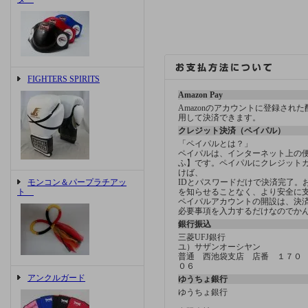
FIGHTERS SPIRITS
Amazon Pay
Amazonのアカウントに登録され
用して決済できます。
クレジット決済（ペイパル）
「ペイパルとは？」
ペイパルは、インターネット上の
ふ】です。ペイパルにクレジット
けば、
モンコン＆パープラチアッ
IDとパスワードだけで決済完了。
ト
を知らせることなく、より安全に
ペイパルアカウントの開設は、決済方
必要事項を入力するだけなのでか
銀行振込
三菱UFJ銀行
ユ）サザンオーシヤン
普通 西池袋支店 店番 １７０
０６
アンクルガード
ゆうちょ銀行
ゆうちょ銀行