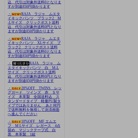
込 代引は対象外送料0となりま
すが別途850円掛かります
・
RAJA ラジャ ムエタ
イキックパンツ ブラック2 M
-Lサイズ クリックポスト送料
込 代引は対象外送料0円となり
ますが別途850円掛かります
・
RAJA ラジャ ムエタ
イキックパンツ XLサイズ ブ
ラック2 クリックポスト送料
込 代引は対象外送料0となりま
すが別途850円掛かります
・
RAJA ラジャ ム
エタイキックパンツ 白 M-L
サイズ クリックポスト送料
込 代引は対象外送料0円となり
ますが別途850円掛かります
・
20%OFF TWINS レッ
グガード ツインズ 赤 Ｓサ
イズ 本革製 全国送料込 ス
タンダードタイプ 軽量PU製タ
イプではありません あと何円
で送料無料を無視して決済画面
へ進んでください
・
10%OFF MF エムエ
フ M Lサイズ レガース 4点
留め マジックテープ式 白
黒 本革製 1組