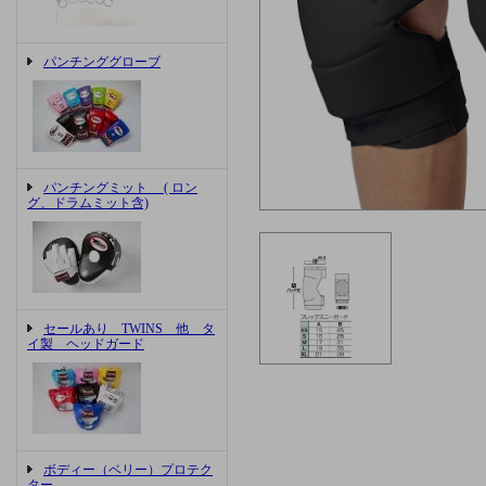
パンチンググローブ
パンチングミット ( ロン
グ、ドラムミット含)
セールあり TWINS 他 タ
イ製 ヘッドガード
ボディー（ベリー）プロテク
ター