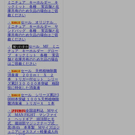
ミニチュア キーホルダー キ
ックミット 各種 実店舗と在
庫共有のため欠品の場合はご容
赦ください
・
セール オリジナル
ミニチュア キーホルダー サ
ンドバッグ 各種 実店舗と在
庫共有のため欠品の場合はご容
赦ください
・
セール MF ミニ
チュア キーホルダー グロー
ブ キックミット 各種 実店
舗と在庫共有のため欠品の場合
はご容赦ください
・
セール 天然植物除菌
消臭液 ２００ｍｌ X ２
本 トリガー付セット シリー
ズ累計３０,０００本突破 格闘
技に特化した消臭液
・
セール シリーズ累計3
0000本突破 １００％天然植物除
菌消臭液 トリガーＸ １本
・
全国送料込 Mサイ
ズ MAN FIGHT マンファイ
ト ヘッドギア 頭頂部ヒモ
式、後頭部マジックテープ式
黒/赤/白 本革製 Mサイズはジ
ュニアにオススメ～軽量成人向