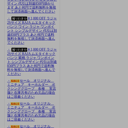
ザイン 代引は別途850円掛かり
ます あと何円で送料無料を無視
して決済画面へ進んでください
・
￥1,000 OFF ラジャ
2Sサイズ RAJA ムエタイキック
パンツ ワイン ラジャ ワンポイ
ント シンプルデザイン 代引は別
途850円プラス あと何円で送料
無料を無視して決済画面へ進ん
でください
・
￥1,000 OFF ラジャ
2Sサイズ RAJA ムエタイキック
パンツ 紫桃 ラジャ ワンポイン
ト シンプルデザイン 代引は別途
850円プラス あと何円で送料無
料を無視して決済画面へ進んで
ください
・
セール オリジナル
ミニチュア キーホルダー ボ
クシンググローブ 各種 実店
舗と在庫共有のため欠品の場合
はご容赦ください
・
セール オリジナル
ミニチュア キーホルダー ボ
クシンググローブ 各種 実店
舗と在庫共有のため欠品の場合
はご容赦ください
・
セール オリジナル