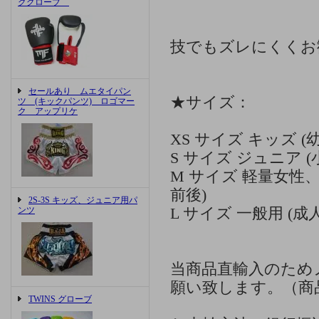
ググローブ
技でもズレにくくお
セールあり ムエタイパン
★サイズ：
ツ (キックパンツ) ロゴマー
ク アップリケ
XS サイズ キッズ 
S サイズ ジュニア
M サイズ 軽量女性
前後)
2S-3S キッズ、ジュニア用パ
ンツ
L サイズ 一般用 (成
当商品直輸入のため
願い致します。（商
TWINS グローブ