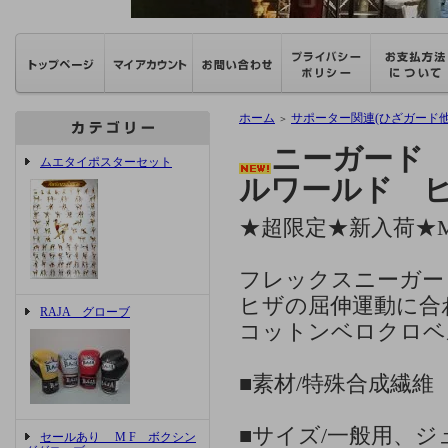
ホーム
サポーター関連(ひざガード他
＞
ニーガード 一
ムエタイポスターセット
ルワールド
★超限定★新入荷★
フレックスニーガー
ヒザの屈伸運動に合
RAJA グローブ
コットンベロクロベ
■素材/特殊合成繊維
■サイズ/一般用、
セールあり M F ボクシン