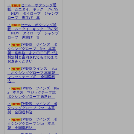
・
セール ボクシング通
販、ムエタイ、キック TWINS
NEW タイロープ ジャンプ
ロープ 縄跳び 赤
・
セール ボクシング通
販、ムエタイ、キック TWINS
NEW タイロープ ジャンプ
ロープ 縄跳び 青
・
TWINS ツインズ ボ
クシンググローブ 6oz 本革
製 送料込 あと〇〇〇円で送
料無料と案内されてもそのまま
お進みください
・
TWINS ツインズ 8oz
ボクシンググローブ 本革製
マジックテープ式 全国送料
込
・
TWINS ツインズ 10o
z 本革製 マジックテープ式
ボクシンググローブ 送料込
・
TWINS ツインズ ボ
クシンググローブ 12oz 本革
製 全国送料込
・
TWINS ツインズ ボ
クシンググローブ 14oz 本革
製 全国送料込