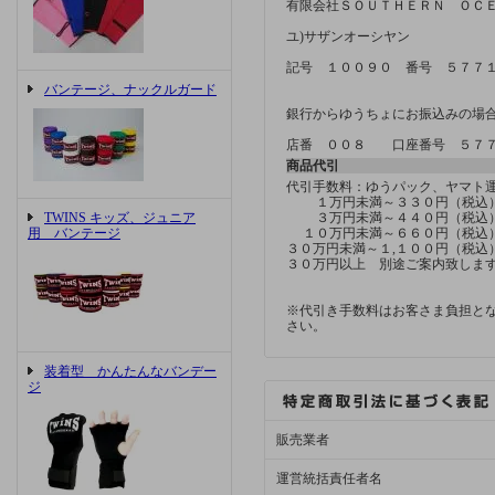
有限会社ＳＯＵＴＨＥＲＮ ＯＣ
ユ)サザンオーシヤン
記号 １００９０ 番号 ５７７
バンテージ、ナックルガード
銀行からゆうちょにお振込みの場
店番 ００８ 口座番号 ５７
商品代引
代引手数料：ゆうパック、ヤマ
１万円未満～３３０円（税込
TWINS キッズ、ジュニア
３万円未満～４４０円（税込
用 バンテージ
１０万円未満～６６０円（税込
３０万円未満～１,１００円（税込
３０万円以上 別途ご案内致しま
※代引き手数料はお客さま負担と
さい。
装着型 かんたんなバンデー
ジ
販売業者
運営統括責任者名