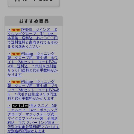
・
TWINS ツインズ ボ
クシンググローブ (L) 4oz
本革製 送料込 あと〇〇〇円
で送料無料と案内されてもその
ままお進みください
・
Winning ウィニング
製 グローブ用 替え紐 ホワ
イト 2本セット コードF-24-
WH 送料込 ＊代引きは別途
８５０円送料と代引手数料がか
かります
・
Winning ウィニング
製 グローブ用 替え紐 ブラ
ック 2本セット コードF-24-B
K ＊代引きは別途８５０円送
料と代引手数料がかかります
・
7月オススメ MF
エムエフ 14oz ボクシング
グローブ マジックテープ式
マイクロファイバー製 全国送
料込 マス スパーリング向き
代引は対象外送料0円となります
が別途850円掛かります