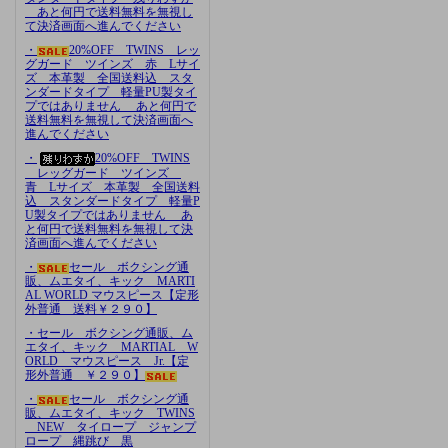
あと何円で送料無料を無視し
て決済画面へ進んでください
・
20%OFF TWINS レッ
グガード ツインズ 赤 Lサイ
ズ 本革製 全国送料込 スタ
ンダードタイプ 軽量PU製タイ
プではありません あと何円で
送料無料を無視して決済画面へ
進んでください
・
20%OFF TWINS
レッグガード ツインズ
青 Lサイズ 本革製 全国送料
込 スタンダードタイプ 軽量P
U製タイプではありません あ
と何円で送料無料を無視して決
済画面へ進んでください
・
セール ボクシング通
販、ムエタイ、キック MARTI
AL WORLD マウスピース【定形
外普通 送料￥２９０】
・セール ボクシング通販、ム
エタイ、キック MARTIAL W
ORLD マウスピース Jr.【定
形外普通 ￥２９０】
・
セール ボクシング通
販、ムエタイ、キック TWINS
NEW タイロープ ジャンプ
ロープ 縄跳び 黒