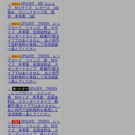
・
10%OFF MF エムエ
フ M Lサイズ レガース 4点
留め マジックテープ式 黒
赤 本革製 1組
・
20%OFF TWINS レッ
グガード ツインズ 青 Ｓサ
イズ 本革製 全国送料込 ス
タンダードタイプ 軽量PU製タ
イプではありません あと何円
で送料無料を無視して決済画面
へ進んでください
・
20%OFF TWINS レッ
グガード ツインズ 赤 Mサ
イズ 本革製 全国送料込 ス
タンダードタイプ 軽量PU製タ
イプではありません あと何円
で送料無料を無視して決済画面
へ進んでください
・
20%OFF TWINS
レッグガード ツインズ
青 Mサイズ 本革製 全国送
料込 スタンダードタイプ 軽
量PU製タイプではありません
あと何円で送料無料を無視して
決済画面へ進んでください
・
20%OFF TWINS レッ
グガード ツインズ 白 Mサ
イズ 本革製 全国送料込 ス
タンダードタイプ 残りわずか