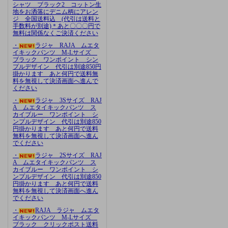
シャツ ブラック2 コットン生
地をお洒落にデニム柄にアレン
ジ 全国送料込 (代引は送料と
手数料が別途)＊あと〇〇〇円で
無料は関係なくご決済ください
・
ラジャ RAJA ムエタ
イキックパンツ M-Lサイズ
ブラック ワンポイント シン
プルデザイン 代引は別途850円
掛かります あと何円で送料無
料を無視して決済画面へ進んで
ください
・
ラジャ 3Sサイズ RAJ
A ムエタイキックパンツ ス
カイブルー ワンポイント シ
ンプルデザイン 代引は別途850
円掛かります あと何円で送料
無料を無視して決済画面へ進ん
でください
・
ラジャ 2Sサイズ RAJ
A ムエタイキックパンツ ス
カイブルー ワンポイント シ
ンプルデザイン 代引は別途850
円掛かります あと何円で送料
無料を無視して決済画面へ進ん
でください
・
RAJA ラジャ ムエタ
イキックパンツ M-Lサイズ
ブラック クリックポスト送料