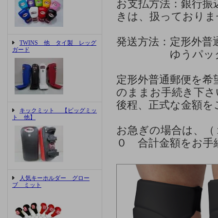
お支払方法：銀行振
きは、扱っておりま
発送方法：定形外普
TWINS 他 タイ製 レッグ
ガード
ゆうパック、ヤ
定形外普通郵便を希
のままお手続き下さ
後程、正式な金額を
キックミット 【ビッグミッ
ト 他】
お急ぎの場合は、（
０ 合計金額をお手
人気キーホルダー グロー
ブ ミット