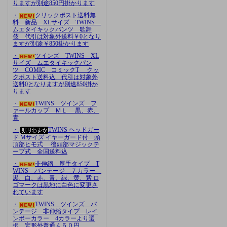
りますが別途850円掛かります
・
クリックポスト送料無
料 新品 XLサイズ TWINS
ムエタイキックパンツ 歌舞
伎 代引は対象外送料￥0となり
ますが別途￥850掛かります
・
ツインズ TWINS XL
サイズ ムエタイキックパン
ツ COMIC コミックT クッ
クポスト送料込 代引は対象外
送料0となりますが別途850掛か
ります
・
TWINS ツインズ フ
ァールカップ ＭＬ 黒、赤、
青
・
TWINS ヘッドガー
ド Mサイズ イヤーガード付 頭
頂部ヒモ式 後頭部マジックテ
ープ式 全国送料込
・
非伸縮 厚手タイプ T
WINS バンテージ ７カラー
黒、白、赤、青、緑、黄、紫 ロ
ゴマークは黒地に白色に変更さ
れています
・
TWINS ツインズ バ
ンテージ 非伸縮タイプ レイ
ンボーカラー 4カラーより選
択 定形外普通４５０円