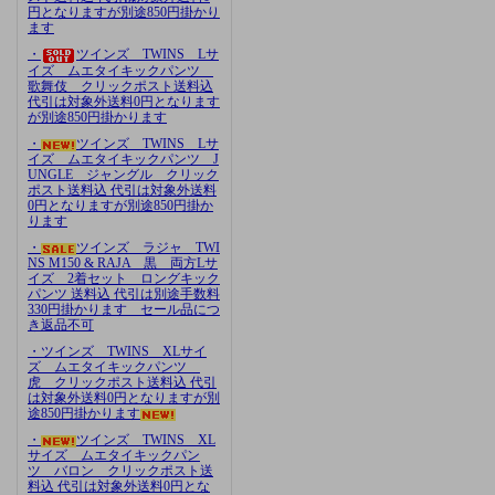
円となりますが別途850円掛かり
ます
・
ツインズ TWINS Lサ
イズ ムエタイキックパンツ
歌舞伎 クリックポスト送料込
代引は対象外送料0円となります
が別途850円掛かります
・
ツインズ TWINS Lサ
イズ ムエタイキックパンツ J
UNGLE ジャングル クリック
ポスト送料込 代引は対象外送料
0円となりますが別途850円掛か
ります
・
ツインズ ラジャ TWI
NS M150 & RAJA 黒 両方Lサ
イズ 2着セット ロングキック
パンツ 送料込 代引は別途手数料
330円掛かります セール品につ
き返品不可
・ツインズ TWINS XLサイ
ズ ムエタイキックパンツ
虎 クリックポスト送料込 代引
は対象外送料0円となりますが別
途850円掛かります
・
ツインズ TWINS XL
サイズ ムエタイキックパン
ツ バロン クリックポスト送
料込 代引は対象外送料0円とな