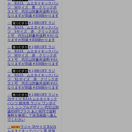
ャ RAJA ムエタイキックパン
ツ Mサイズ 青 クリックポ
スト可 代引は対象外送料￥0と
なりますが別途￥850掛かります
・
￥1,000 OFF ラジ
ャ RAJA ムエタイキックパン
ツ Sサイズ 赤 クリックポス
ト可 代引は対象外送料￥0とな
りますが別途￥850掛かります
・
￥1,000 OFF ラジ
ャ RAJA ムエタイキックパン
ツ Mサイズ 赤 クリックポ
スト可 代引は対象外送料￥0と
なりますが別途￥850掛かります
・
￥1,000 OFF ラジ
ャ RAJA ムエタイキックパン
ツ XLサイズ 赤 クリックポ
スト可 代引は対象外送料￥0と
なりますが別途￥850掛かります
・
￥1,000 OFF ラジャ
2Sサイズ RAJA ムエタイキック
パンツ 紺水色 ラジャ ワンポイ
ント シンプルデザイン 代引は別
途850円プラス あと何円で送料
無料を無視して決済画面へ進ん
でください
・
ラジャ 3Sサイズ RAJA
ムエタイキックパンツ 黒 追加