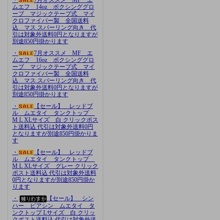
ムエフ 14oz ボクシンググロ
ーブ マジックテープ式 マイ
クロファイバー製 全国送料
込 マス スパーリング向き 代
引は対象外送料0円となりますが
別途850円掛かります
・
7月オススメ MF エ
ムエフ 16oz ボクシンググロ
ーブ マジックテープ式 マイ
クロファイバー製 全国送料
込 マス スパーリング向き 代
引は対象外送料0円となりますが
別途850円掛かります
・
【セール】 レッドブ
ル ムエタイ タンクトップ
M L XLサイズ 白 クリックポス
ト送料込 代引は対象外送料0円
となりますが別途850円掛かりま
す
・
【セール】 レッドブ
ル ムエタイ タンクトップ
M L XLサイズ グレー クリック
ポスト送料込 代引は対象外送料
0円となりますが別途850円掛か
ります
・
【セール】 シン
ハー ビアシン ムエタイ タ
ンクトップ Lサイズ 白 クリッ
クポスト送料込 代引は対象外送