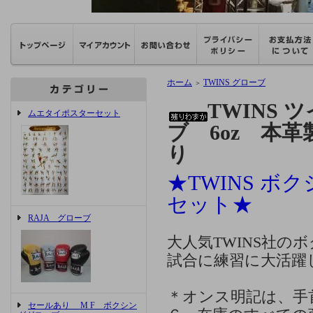
ホーム
TWINS グローブ
＞
TWINS
ムエタイポスターセット
ブ 6oz 本
り
★TWINS 
セット★
RAJA グローブ
大人気TWINS社の
試合に練習に大活躍
＊オンス明記は、手
セールあり M F ボクシン