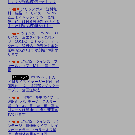
りますが別途850円掛かります
・
クリックポスト送料無
料 新品 XLサイズ TWINS
ムエタイキックパンツ 歌舞
伎 代引は対象外送料￥0となり
ますが別途￥850掛かります
・
ツインズ TWINS XL
サイズ ムエタイキックパン
ツ COMIC コミックT クッ
クポスト送料込 代引は対象外
送料0となりますが別途850掛か
ります
・
TWINS ツインズ フ
ァールカップ ＭＬ 黒、赤、
青
・
TWINS ヘッドガー
ド Mサイズ イヤーガード付 頭
頂部ヒモ式 後頭部マジックテ
ープ式 全国送料込
・
非伸縮 厚手タイプ T
WINS バンテージ ７カラー
黒、白、赤、青、緑、黄、紫 ロ
ゴマークは黒地に白色に変更さ
れています
・
TWINS ツインズ バ
ンテージ 非伸縮タイプ レイ
ンボーカラー 4カラーより選
択 定形外普通４５０円