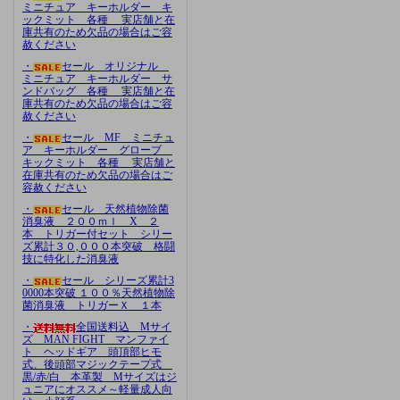
ミニチュア キーホルダー キ
ックミット 各種 実店舗と在
庫共有のため欠品の場合はご容
赦ください
・
セール オリジナル
ミニチュア キーホルダー サ
ンドバッグ 各種 実店舗と在
庫共有のため欠品の場合はご容
赦ください
・
セール MF ミニチュ
ア キーホルダー グローブ
キックミット 各種 実店舗と
在庫共有のため欠品の場合はご
容赦ください
・
セール 天然植物除菌
消臭液 ２００ｍｌ X ２
本 トリガー付セット シリー
ズ累計３０,０００本突破 格闘
技に特化した消臭液
・
セール シリーズ累計3
0000本突破 １００％天然植物除
菌消臭液 トリガーＸ １本
・
全国送料込 Mサイ
ズ MAN FIGHT マンファイ
ト ヘッドギア 頭頂部ヒモ
式、後頭部マジックテープ式
黒/赤/白 本革製 Mサイズはジ
ュニアにオススメ～軽量成人向