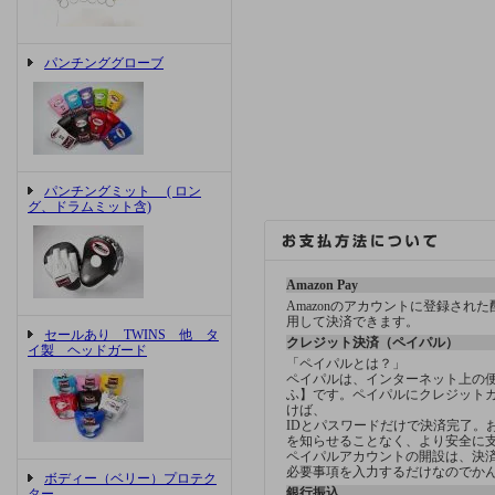
パンチンググローブ
パンチングミット ( ロン
グ、ドラムミット含)
Amazon Pay
Amazonのアカウントに登録され
用して決済できます。
セールあり TWINS 他 タ
クレジット決済（ペイパル）
イ製 ヘッドガード
「ペイパルとは？」
ペイパルは、インターネット上の
ふ】です。ペイパルにクレジット
けば、
IDとパスワードだけで決済完了。
を知らせることなく、より安全に
ペイパルアカウントの開設は、決済方
必要事項を入力するだけなのでか
ボディー（ベリー）プロテク
銀行振込
ター