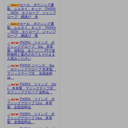
・
セール ボクシング通
販、ムエタイ、キック TWINS
NEW タイロープ ジャンプ
ロープ 縄跳び 赤
・
セール ボクシング通
販、ムエタイ、キック TWINS
NEW タイロープ ジャンプ
ロープ 縄跳び 青
・
TWINS ツインズ ボ
クシンググローブ 6oz 本革
製 送料込 あと〇〇〇円で送
料無料と案内されてもそのまま
お進みください
・
TWINS ツインズ 8oz
ボクシンググローブ 本革製
マジックテープ式 全国送料
込
・
TWINS ツインズ 10o
z 本革製 マジックテープ式
ボクシンググローブ 送料込
・
TWINS ツインズ ボ
クシンググローブ 12oz 本革
製 全国送料込
・
TWINS ツインズ ボ
クシンググローブ 14oz 本革
製 全国送料込