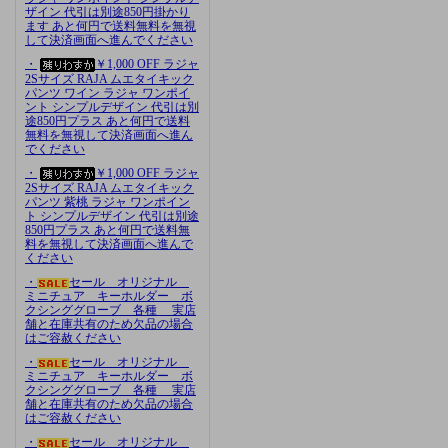
ザイン 代引は別途850円掛かり
ます あと何円で送料無料を無視
して決済画面へ進んでください
・
￥1,000 OFF ラジャ
2Sサイズ RAJA ムエタイキック
パンツ ワイン ラジャ ワンポイ
ント シンプルデザイン 代引は別
途850円プラス あと何円で送料
無料を無視して決済画面へ進ん
でください
・
￥1,000 OFF ラジャ
2Sサイズ RAJA ムエタイキック
パンツ 紫桃 ラジャ ワンポイン
ト シンプルデザイン 代引は別途
850円プラス あと何円で送料無
料を無視して決済画面へ進んで
ください
・
セール オリジナル
ミニチュア キーホルダー ボ
クシンググローブ 各種 実店
舗と在庫共有のため欠品の場合
はご容赦ください
・
セール オリジナル
ミニチュア キーホルダー ボ
クシンググローブ 各種 実店
舗と在庫共有のため欠品の場合
はご容赦ください
・
セール オリジナル