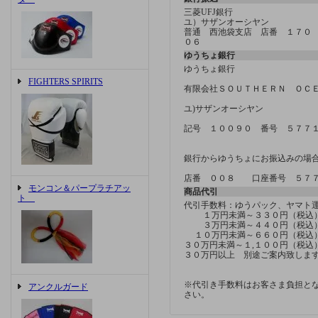
三菱UFJ銀行
ユ）サザンオーシヤン
普通 西池袋支店 店番 １７０
０６
ゆうちょ銀行
ゆうちょ銀行
FIGHTERS SPIRITS
有限会社ＳＯＵＴＨＥＲＮ ＯＣ
ユ)サザンオーシヤン
記号 １００９０ 番号 ５７７
銀行からゆうちょにお振込みの場
店番 ００８ 口座番号 ５７
モンコン＆パープラチアッ
商品代引
ト
代引手数料：ゆうパック、ヤマ
１万円未満～３３０円（税込
３万円未満～４４０円（税込
１０万円未満～６６０円（税込
３０万円未満～１,１００円（税込
３０万円以上 別途ご案内致しま
※代引き手数料はお客さま負担と
アンクルガード
さい。