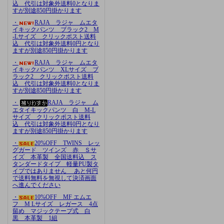
込 代引は対象外送料0となりま
すが別途850円掛かります
・
RAJA ラジャ ムエタ
イキックパンツ ブラック2 M
-Lサイズ クリックポスト送料
込 代引は対象外送料0円となり
ますが別途850円掛かります
・
RAJA ラジャ ムエタ
イキックパンツ XLサイズ ブ
ラック2 クリックポスト送料
込 代引は対象外送料0となりま
すが別途850円掛かります
・
RAJA ラジャ ム
エタイキックパンツ 白 M-L
サイズ クリックポスト送料
込 代引は対象外送料0円となり
ますが別途850円掛かります
・
20%OFF TWINS レッ
グガード ツインズ 赤 Ｓサ
イズ 本革製 全国送料込 ス
タンダードタイプ 軽量PU製タ
イプではありません あと何円
で送料無料を無視して決済画面
へ進んでください
・
10%OFF MF エムエ
フ M Lサイズ レガース 4点
留め マジックテープ式 白
黒 本革製 1組