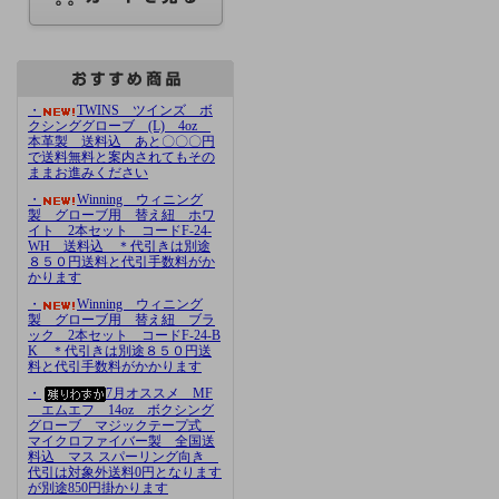
・
TWINS ツインズ ボ
クシンググローブ (L) 4oz
本革製 送料込 あと〇〇〇円
で送料無料と案内されてもその
ままお進みください
・
Winning ウィニング
製 グローブ用 替え紐 ホワ
イト 2本セット コードF-24-
WH 送料込 ＊代引きは別途
８５０円送料と代引手数料がか
かります
・
Winning ウィニング
製 グローブ用 替え紐 ブラ
ック 2本セット コードF-24-B
K ＊代引きは別途８５０円送
料と代引手数料がかかります
・
7月オススメ MF
エムエフ 14oz ボクシング
グローブ マジックテープ式
マイクロファイバー製 全国送
料込 マス スパーリング向き
代引は対象外送料0円となります
が別途850円掛かります