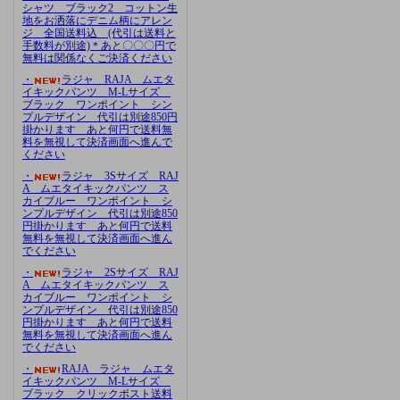
シャツ ブラック2 コットン生
地をお洒落にデニム柄にアレン
ジ 全国送料込 (代引は送料と
手数料が別途)＊あと〇〇〇円で
無料は関係なくご決済ください
・
ラジャ RAJA ムエタ
イキックパンツ M-Lサイズ
ブラック ワンポイント シン
プルデザイン 代引は別途850円
掛かります あと何円で送料無
料を無視して決済画面へ進んで
ください
・
ラジャ 3Sサイズ RAJ
A ムエタイキックパンツ ス
カイブルー ワンポイント シ
ンプルデザイン 代引は別途850
円掛かります あと何円で送料
無料を無視して決済画面へ進ん
でください
・
ラジャ 2Sサイズ RAJ
A ムエタイキックパンツ ス
カイブルー ワンポイント シ
ンプルデザイン 代引は別途850
円掛かります あと何円で送料
無料を無視して決済画面へ進ん
でください
・
RAJA ラジャ ムエタ
イキックパンツ M-Lサイズ
ブラック クリックポスト送料