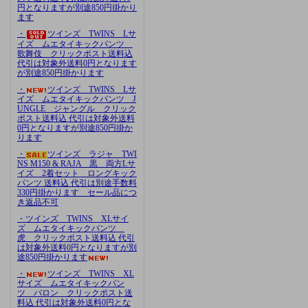
円となりますが別途850円掛かり
ます
・
ツインズ TWINS Lサ
イズ ムエタイキックパンツ
歌舞伎 クリックポスト送料込
代引は対象外送料0円となります
が別途850円掛かります
・
ツインズ TWINS Lサ
イズ ムエタイキックパンツ J
UNGLE ジャングル クリック
ポスト送料込 代引は対象外送料
0円となりますが別途850円掛か
ります
・
ツインズ ラジャ TWI
NS M150 & RAJA 黒 両方Lサ
イズ 2着セット ロングキック
パンツ 送料込 代引は別途手数料
330円掛かります セール品につ
き返品不可
・ツインズ TWINS XLサイ
ズ ムエタイキックパンツ
虎 クリックポスト送料込 代引
は対象外送料0円となりますが別
途850円掛かります
・
ツインズ TWINS XL
サイズ ムエタイキックパン
ツ バロン クリックポスト送
料込 代引は対象外送料0円とな