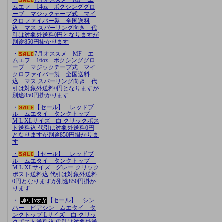
ムエフ 14oz ボクシンググロ
ーブ マジックテープ式 マイ
クロファイバー製 全国送料
込 マス スパーリング向き 代
引は対象外送料0円となりますが
別途850円掛かります
・
7月オススメ MF エ
ムエフ 16oz ボクシンググロ
ーブ マジックテープ式 マイ
クロファイバー製 全国送料
込 マス スパーリング向き 代
引は対象外送料0円となりますが
別途850円掛かります
・
【セール】 レッドブ
ル ムエタイ タンクトップ
M L XLサイズ 白 クリックポス
ト送料込 代引は対象外送料0円
となりますが別途850円掛かりま
す
・
【セール】 レッドブ
ル ムエタイ タンクトップ
M L XLサイズ グレー クリック
ポスト送料込 代引は対象外送料
0円となりますが別途850円掛か
ります
・
【セール】 シン
ハー ビアシン ムエタイ タ
ンクトップ Lサイズ 白 クリッ
クポスト送料込 代引は対象外送