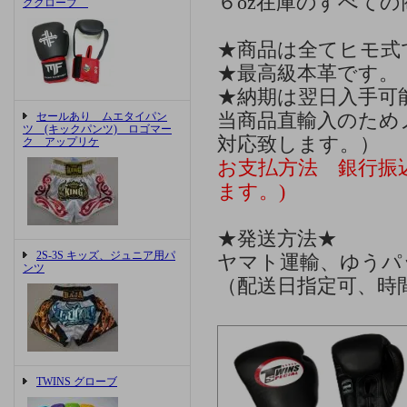
６oz在庫のすべて
ググローブ
★商品は全てヒモ式
★最高級本革です。
★納期は翌日入手可
セールあり ムエタイパン
当商品直輸入のため
ツ (キックパンツ) ロゴマー
対応致します。）
ク アップリケ
お支払方法 銀行振込
ます。)
★発送方法★
2S-3S キッズ、ジュニア用パ
ヤマト運輸、ゆうパ
ンツ
（配送日指定可、時
TWINS グローブ