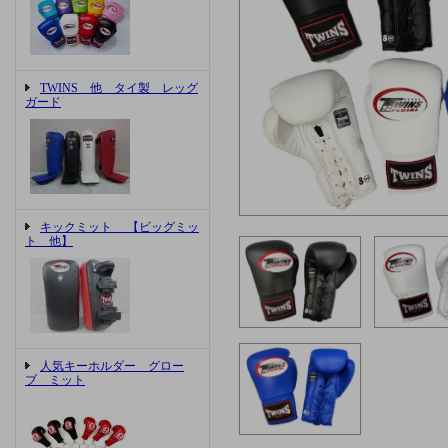
TWINS 他 タイ製 レッグ
ガード
キックミット 【ビッグミッ
ト 他】
人気キーホルダー グロー
ブ ミット