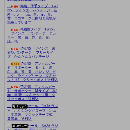
・
伸縮、薄手タイプ TWI
NS ツインズ バンテージ 在
庫5カラー 黒、白、赤、青、
黄 ロゴマークは白地と黒地が
混在しています
・
伸縮性タイプ TWINS
ツインズ バンテージ ７カ
ラー 黒、白、赤、青、黄、
緑、桃
・
TWINS ツインズ 装
着型バンテージ フリーサイ
ズ かんたんなバンテージ
・
TWINS アンクルガー
ド サポーター Ｓ～Ｌ 黒、
白、赤、青、黄、オレンジ、ピ
ンク、ライトグリーン 左右セ
ット1組 クリックポスト送料込
・
TWINS アンクルガー
ド サポーター Mサイズ 黒/
赤 黒/青 左右セット1組 ク
リックポスト送料込
・
セール RAJA ラジ
ャ ボクシンググローブ 14oz
本革製 マジックテープ式
黄黒赤 送料込
・
セール RAJA ラジ
ャ ボクシンググローブ ８oz