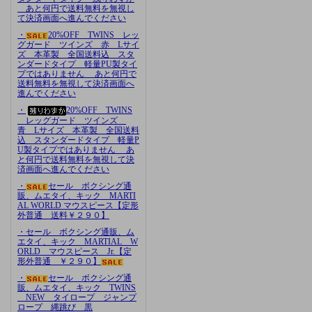
あと何円で送料無料を無視し
て決済画面へ進んでください
・
20%OFF TWINS レッ
グガード ツインズ 赤 Lサイ
ズ 本革製 全国送料込 スタ
ンダードタイプ 軽量PU製タイ
プではありません あと何円で
送料無料を無視して決済画面へ
進んでください
・
20%OFF TWINS
レッグガード ツインズ
青 Lサイズ 本革製 全国送料
込 スタンダードタイプ 軽量P
U製タイプではありません あ
と何円で送料無料を無視して決
済画面へ進んでください
・
セール ボクシング通
販、ムエタイ、キック MARTI
AL WORLD マウスピース【定形
外普通 送料￥２９０】
・セール ボクシング通販、ム
エタイ、キック MARTIAL W
ORLD マウスピース Jr.【定
形外普通 ￥２９０】
・
セール ボクシング通
販、ムエタイ、キック TWINS
NEW タイロープ ジャンプ
ロープ 縄跳び 黒