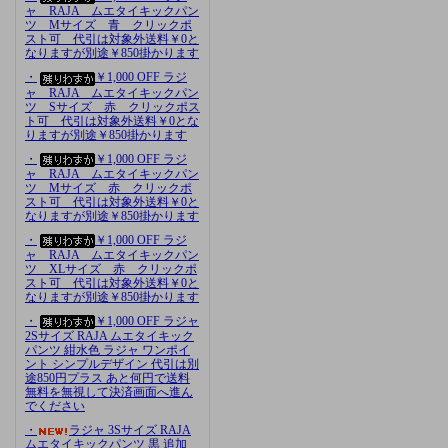
ャ RAJA ムエタイキックパン
ツ Mサイズ 青 クリックポ
スト可 代引は対象外送料￥0と
なりますが別途￥850掛かります
・
￥1,000 OFF ラジ
ャ RAJA ムエタイキックパン
ツ Sサイズ 赤 クリックポス
ト可 代引は対象外送料￥0とな
りますが別途￥850掛かります
・
￥1,000 OFF ラジ
ャ RAJA ムエタイキックパン
ツ Mサイズ 赤 クリックポ
スト可 代引は対象外送料￥0と
なりますが別途￥850掛かります
・
￥1,000 OFF ラジ
ャ RAJA ムエタイキックパン
ツ XLサイズ 赤 クリックポ
スト可 代引は対象外送料￥0と
なりますが別途￥850掛かります
・
￥1,000 OFF ラジャ
2Sサイズ RAJA ムエタイキック
パンツ 紺水色 ラジャ ワンポイ
ント シンプルデザイン 代引は別
途850円プラス あと何円で送料
無料を無視して決済画面へ進ん
でください
・
ラジャ 3Sサイズ RAJA
ムエタイキックパンツ 黒 追加