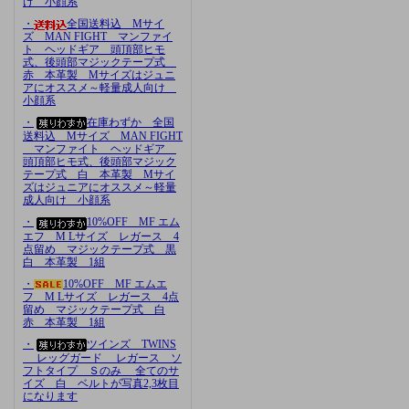
け 小顔系
・
全国送料込 Mサイ
ズ MAN FIGHT マンファイ
ト ヘッドギア 頭頂部ヒモ
式、後頭部マジックテープ式
赤 本革製 Mサイズはジュニ
アにオススメ～軽量成人向け
小顔系
・
在庫わずか 全国
送料込 Mサイズ MAN FIGHT
マンファイト ヘッドギア
頭頂部ヒモ式、後頭部マジック
テープ式 白 本革製 Mサイ
ズはジュニアにオススメ～軽量
成人向け 小顔系
・
10%OFF MF エム
エフ M Lサイズ レガース 4
点留め マジックテープ式 黒
白 本革製 1組
・
10%OFF MF エムエ
フ M Lサイズ レガース 4点
留め マジックテープ式 白
赤 本革製 1組
・
ツインズ TWINS
レッグガード レガース ソ
フトタイプ Ｓのみ 全てのサ
イズ 白 ベルトが写真2,3枚目
になります