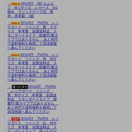
・
10%OFF MF エムエ
フ M Lサイズ レガース 4点
留め マジックテープ式 黒
赤 本革製 1組
・
20%OFF TWINS レッ
グガード ツインズ 青 Ｓサ
イズ 本革製 全国送料込 ス
タンダードタイプ 軽量PU製タ
イプではありません あと何円
で送料無料を無視して決済画面
へ進んでください
・
20%OFF TWINS レッ
グガード ツインズ 赤 Mサ
イズ 本革製 全国送料込 ス
タンダードタイプ 軽量PU製タ
イプではありません あと何円
で送料無料を無視して決済画面
へ進んでください
・
20%OFF TWINS
レッグガード ツインズ
青 Mサイズ 本革製 全国送
料込 スタンダードタイプ 軽
量PU製タイプではありません
あと何円で送料無料を無視して
決済画面へ進んでください
・
20%OFF TWINS レッ
グガード ツインズ 白 Mサ
イズ 本革製 全国送料込 ス
タンダードタイプ 残りわずか