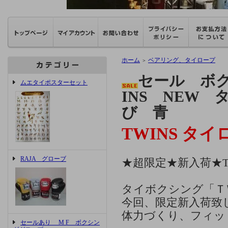
ホーム
ベアリング、タイロープ
＞
セール ボ
ムエタイポスターセット
INS NEW
び 青
TWINS タ
RAJA グローブ
★超限定★新入荷★T
タイボクシング「Ｔ
今回、限定新入荷致
体力づくり、フィッ
セールあり M F ボクシン