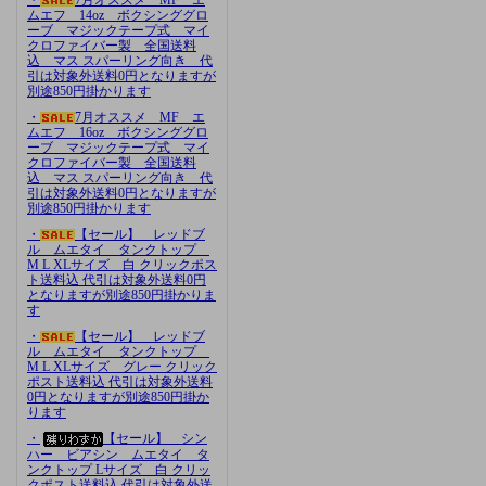
ムエフ 14oz ボクシンググロ
ーブ マジックテープ式 マイ
クロファイバー製 全国送料
込 マス スパーリング向き 代
引は対象外送料0円となりますが
別途850円掛かります
・
7月オススメ MF エ
ムエフ 16oz ボクシンググロ
ーブ マジックテープ式 マイ
クロファイバー製 全国送料
込 マス スパーリング向き 代
引は対象外送料0円となりますが
別途850円掛かります
・
【セール】 レッドブ
ル ムエタイ タンクトップ
M L XLサイズ 白 クリックポス
ト送料込 代引は対象外送料0円
となりますが別途850円掛かりま
す
・
【セール】 レッドブ
ル ムエタイ タンクトップ
M L XLサイズ グレー クリック
ポスト送料込 代引は対象外送料
0円となりますが別途850円掛か
ります
・
【セール】 シン
ハー ビアシン ムエタイ タ
ンクトップ Lサイズ 白 クリッ
クポスト送料込 代引は対象外送