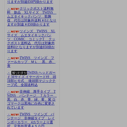
りますが別途850円掛かります
・
クリックポスト送料無
料 新品 XLサイズ TWINS
ムエタイキックパンツ 歌舞
伎 代引は対象外送料￥0となり
ますが別途￥850掛かります
・
ツインズ TWINS XL
サイズ ムエタイキックパン
ツ COMIC コミックT クッ
クポスト送料込 代引は対象外
送料0となりますが別途850掛か
ります
・
TWINS ツインズ フ
ァールカップ ＭＬ 黒、赤、
青
・
TWINS ヘッドガー
ド Mサイズ イヤーガード付 頭
頂部ヒモ式 後頭部マジックテ
ープ式 全国送料込
・
非伸縮 厚手タイプ T
WINS バンテージ ７カラー
黒、白、赤、青、緑、黄、紫 ロ
ゴマークは黒地に白色に変更さ
れています
・
TWINS ツインズ バ
ンテージ 非伸縮タイプ レイ
ンボーカラー 4カラーより選
択 定形外普通４５０円