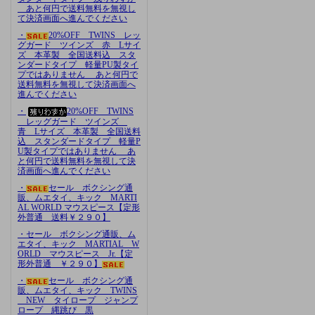
あと何円で送料無料を無視し
て決済画面へ進んでください
・
20%OFF TWINS レッ
グガード ツインズ 赤 Lサイ
ズ 本革製 全国送料込 スタ
ンダードタイプ 軽量PU製タイ
プではありません あと何円で
送料無料を無視して決済画面へ
進んでください
・
20%OFF TWINS
レッグガード ツインズ
青 Lサイズ 本革製 全国送料
込 スタンダードタイプ 軽量P
U製タイプではありません あ
と何円で送料無料を無視して決
済画面へ進んでください
・
セール ボクシング通
販、ムエタイ、キック MARTI
AL WORLD マウスピース【定形
外普通 送料￥２９０】
・セール ボクシング通販、ム
エタイ、キック MARTIAL W
ORLD マウスピース Jr.【定
形外普通 ￥２９０】
・
セール ボクシング通
販、ムエタイ、キック TWINS
NEW タイロープ ジャンプ
ロープ 縄跳び 黒