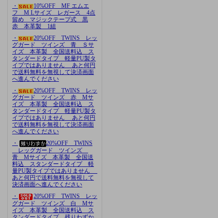
・
10%OFF MF エムエ
フ M Lサイズ レガース 4点
留め マジックテープ式 黒
赤 本革製 1組
・
20%OFF TWINS レッ
グガード ツインズ 青 Ｓサ
イズ 本革製 全国送料込 ス
タンダードタイプ 軽量PU製タ
イプではありません あと何円
で送料無料を無視して決済画面
へ進んでください
・
20%OFF TWINS レッ
グガード ツインズ 赤 Mサ
イズ 本革製 全国送料込 ス
タンダードタイプ 軽量PU製タ
イプではありません あと何円
で送料無料を無視して決済画面
へ進んでください
・
20%OFF TWINS
レッグガード ツインズ
青 Mサイズ 本革製 全国送
料込 スタンダードタイプ 軽
量PU製タイプではありません
あと何円で送料無料を無視して
決済画面へ進んでください
・
20%OFF TWINS レッ
グガード ツインズ 白 Mサ
イズ 本革製 全国送料込 ス
タンダードタイプ 残りわずか