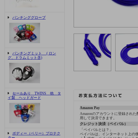
パンチンググローブ
パンチングミット ( ロン
グ、ドラムミット含)
セールあり TWINS 他 タ
イ製 ヘッドガード
Amazon Pay
Amazonのアカウントに登録され
用して決済できます。
クレジット決済（ペイパル）
「ペイパルとは？」
ボディー（ベリー）プロテク
ペイパルは、インターネット上の
ター