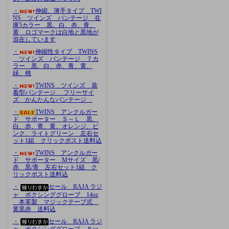
・
伸縮、薄手タイプ TWI
NS ツインズ バンテージ 在
庫5カラー 黒、白、赤、青、
黄 ロゴマークは白地と黒地が
混在しています
・
伸縮性タイプ TWINS
ツインズ バンテージ ７カ
ラー 黒、白、赤、青、黄、
緑、桃
・
TWINS ツインズ 装
着型バンテージ フリーサイ
ズ かんたんなバンテージ
・
TWINS アンクルガー
ド サポーター Ｓ～Ｌ 黒、
白、赤、青、黄、オレンジ、ピ
ンク、ライトグリーン 左右セ
ット1組 クリックポスト送料込
・
TWINS アンクルガー
ド サポーター Mサイズ 黒/
赤 黒/青 左右セット1組 ク
リックポスト送料込
・
セール RAJA ラジ
ャ ボクシンググローブ 14oz
本革製 マジックテープ式
黄黒赤 送料込
・
セール RAJA ラジ
ャ ボクシンググローブ ８oz