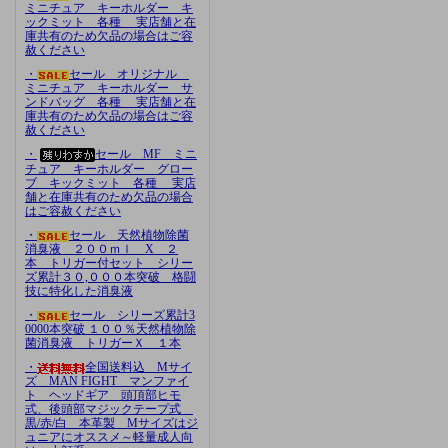
ミニチュア キーホルダー キ
ックミット 各種 実店舗と在
庫共有のため欠品の場合はご容
赦ください
・
セール オリジナル
ミニチュア キーホルダー サ
ンドバッグ 各種 実店舗と在
庫共有のため欠品の場合はご容
赦ください
・
セール MF ミニ
チュア キーホルダー グロー
ブ キックミット 各種 実店
舗と在庫共有のため欠品の場合
はご容赦ください
・
セール 天然植物除菌
消臭液 ２００ｍｌ X ２
本 トリガー付セット シリー
ズ累計３０,０００本突破 格闘
技に特化した消臭液
・
セール シリーズ累計3
0000本突破 １００％天然植物除
菌消臭液 トリガーＸ １本
・
全国送料込 Mサイ
ズ MAN FIGHT マンファイ
ト ヘッドギア 頭頂部ヒモ
式、後頭部マジックテープ式
黒/赤/白 本革製 Mサイズはジ
ュニアにオススメ～軽量成人向