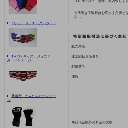
３０万円以上 別途ご案内致しま
※代引き手数料はお客さま負担と
さい。
バンテージ、ナックルガード
販売業者
TWINS キッズ、ジュニア
運営統括責任者名
用 バンテージ
郵便番号
住所
装着型 かんたんなバンデー
ジ
商品代金以外の料金の説明