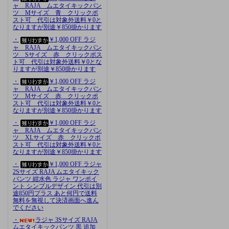
ャ RAJA ムエタイキックパン
ツ Mサイズ 青 クリックポ
スト可 代引は対象外送料￥0と
なりますが別途￥850掛かります
・
￥1,000 OFF ラジ
ャ RAJA ムエタイキックパン
ツ Sサイズ 赤 クリックポス
ト可 代引は対象外送料￥0とな
りますが別途￥850掛かります
・
￥1,000 OFF ラジ
ャ RAJA ムエタイキックパン
ツ Mサイズ 赤 クリックポ
スト可 代引は対象外送料￥0と
なりますが別途￥850掛かります
・
￥1,000 OFF ラジ
ャ RAJA ムエタイキックパン
ツ XLサイズ 赤 クリックポ
スト可 代引は対象外送料￥0と
なりますが別途￥850掛かります
・
￥1,000 OFF ラジャ
2Sサイズ RAJA ムエタイキック
パンツ 紺水色 ラジャ ワンポイ
ント シンプルデザイン 代引は別
途850円プラス あと何円で送料
無料を無視して決済画面へ進ん
でください
・
ラジャ 3Sサイズ RAJA
ムエタイキックパンツ 黒 追加