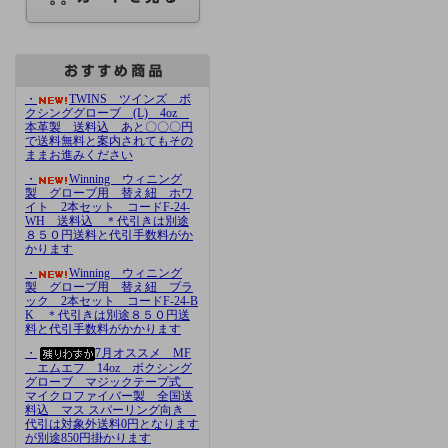
・
TWINS ツインズ ボ
クシンググローブ (L) 4oz
本革製 送料込 あと〇〇〇円
で送料無料と案内されてもその
ままお進みください
・
Winning ウィニング
製 グローブ用 替え紐 ホワ
イト 2本セット コードF-24-
WH 送料込 ＊代引きは別途
８５０円送料と代引手数料がか
かります
・
Winning ウィニング
製 グローブ用 替え紐 ブラ
ック 2本セット コードF-24-B
K ＊代引きは別途８５０円送
料と代引手数料がかかります
・
7月オススメ MF
エムエフ 14oz ボクシング
グローブ マジックテープ式
マイクロファイバー製 全国送
料込 マス スパーリング向き
代引は対象外送料0円となります
が別途850円掛かります