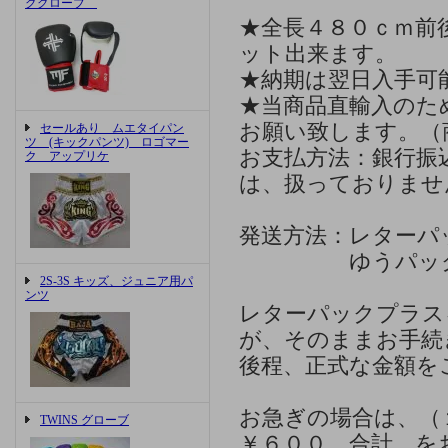
ググローブ
★全長４８０ｃｍ前
ット出来ます。
★納期は翌日入手可
★当商品直輸入のた
お願い致します。（
セールあり ムエタイパン
ツ (キックパンツ) ロゴマー
お支払方法：銀行振
ク アップリケ
は、扱っておりませ
発送方法：レターパ
ゆうパック、ヤ
2S-3S キッズ、ジュニア用パ
ンツ
レターパックプラス
が、そのままお手続
後程、正式な金額を
お急ぎの場合は、（
TWINS グローブ
￥６００ 合計 を