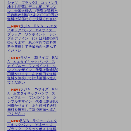
シャツ ブラック2 コットン生
地をお洒落にデニム柄にアレン
ジ 全国送料込 (代引は送料と
手数料が別途)＊あと〇〇〇円で
無料は関係なくご決済ください
・
ラジャ RAJA ムエタ
イキックパンツ M-Lサイズ
ブラック ワンポイント シン
プルデザイン 代引は別途850円
掛かります あと何円で送料無
料を無視して決済画面へ進んで
ください
・
ラジャ 3Sサイズ RAJ
A ムエタイキックパンツ ス
カイブルー ワンポイント シ
ンプルデザイン 代引は別途850
円掛かります あと何円で送料
無料を無視して決済画面へ進ん
でください
・
ラジャ 2Sサイズ RAJ
A ムエタイキックパンツ ス
カイブルー ワンポイント シ
ンプルデザイン 代引は別途850
円掛かります あと何円で送料
無料を無視して決済画面へ進ん
でください
・
RAJA ラジャ ムエタ
イキックパンツ M-Lサイズ
ブラック クリックポスト送料