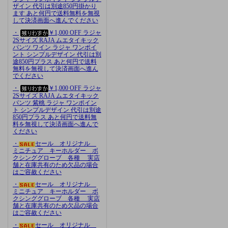
ザイン 代引は別途850円掛かり
ます あと何円で送料無料を無視
して決済画面へ進んでください
・
￥1,000 OFF ラジャ
2Sサイズ RAJA ムエタイキック
パンツ ワイン ラジャ ワンポイ
ント シンプルデザイン 代引は別
途850円プラス あと何円で送料
無料を無視して決済画面へ進ん
でください
・
￥1,000 OFF ラジャ
2Sサイズ RAJA ムエタイキック
パンツ 紫桃 ラジャ ワンポイン
ト シンプルデザイン 代引は別途
850円プラス あと何円で送料無
料を無視して決済画面へ進んで
ください
・
セール オリジナル
ミニチュア キーホルダー ボ
クシンググローブ 各種 実店
舗と在庫共有のため欠品の場合
はご容赦ください
・
セール オリジナル
ミニチュア キーホルダー ボ
クシンググローブ 各種 実店
舗と在庫共有のため欠品の場合
はご容赦ください
・
セール オリジナル