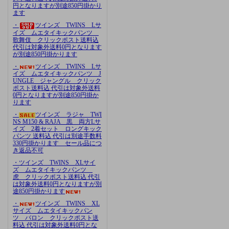
円となりますが別途850円掛かり
ます
・
ツインズ TWINS Lサ
イズ ムエタイキックパンツ
歌舞伎 クリックポスト送料込
代引は対象外送料0円となります
が別途850円掛かります
・
ツインズ TWINS Lサ
イズ ムエタイキックパンツ J
UNGLE ジャングル クリック
ポスト送料込 代引は対象外送料
0円となりますが別途850円掛か
ります
・
ツインズ ラジャ TWI
NS M150 & RAJA 黒 両方Lサ
イズ 2着セット ロングキック
パンツ 送料込 代引は別途手数料
330円掛かります セール品につ
き返品不可
・ツインズ TWINS XLサイ
ズ ムエタイキックパンツ
虎 クリックポスト送料込 代引
は対象外送料0円となりますが別
途850円掛かります
・
ツインズ TWINS XL
サイズ ムエタイキックパン
ツ バロン クリックポスト送
料込 代引は対象外送料0円とな