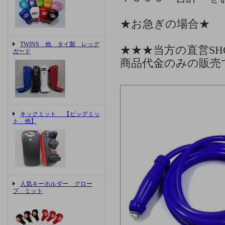
★お急ぎの場合★
TWINS 他 タイ製 レッグ
★★★当方の直営S
ガード
商品代金のみの販売
キックミット 【ビッグミッ
ト 他】
人気キーホルダー グロー
ブ ミット