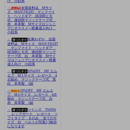
け 小顔系
・
全国送料込 Mサイ
ズ MAN FIGHT マンファイ
ト ヘッドギア 頭頂部ヒモ
式、後頭部マジックテープ式
赤 本革製 Mサイズはジュニ
アにオススメ～軽量成人向け
小顔系
・
在庫わずか 全国
送料込 Mサイズ MAN FIGHT
マンファイト ヘッドギア
頭頂部ヒモ式、後頭部マジック
テープ式 白 本革製 Mサイ
ズはジュニアにオススメ～軽量
成人向け 小顔系
・
10%OFF MF エム
エフ M Lサイズ レガース 4
点留め マジックテープ式 黒
白 本革製 1組
・
10%OFF MF エムエ
フ M Lサイズ レガース 4点
留め マジックテープ式 白
赤 本革製 1組
・
ツインズ TWINS
レッグガード レガース ソ
フトタイプ Ｓのみ 全てのサ
イズ 白 ベルトが写真2,3枚目
になります