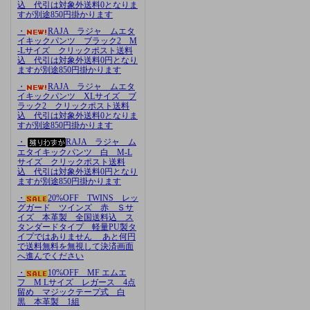
込 代引は対象外送料0となりま
すが別途850円掛かります
・
RAJA ラジャ ムエタ
イキックパンツ ブラック2 M
-Lサイズ クリックポスト送料
込 代引は対象外送料0円となり
ますが別途850円掛かります
・
RAJA ラジャ ムエタ
イキックパンツ XLサイズ ブ
ラック2 クリックポスト送料
込 代引は対象外送料0となりま
すが別途850円掛かります
・
RAJA ラジャ ム
エタイキックパンツ 白 M-L
サイズ クリックポスト送料
込 代引は対象外送料0円となり
ますが別途850円掛かります
・
20%OFF TWINS レッ
グガード ツインズ 赤 Ｓサ
イズ 本革製 全国送料込 ス
タンダードタイプ 軽量PU製タ
イプではありません あと何円
で送料無料を無視して決済画面
へ進んでください
・
10%OFF MF エムエ
フ M Lサイズ レガース 4点
留め マジックテープ式 白
黒 本革製 1組