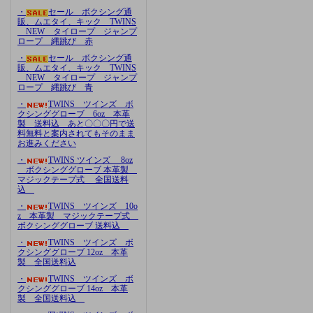
・
セール ボクシング通
販、ムエタイ、キック TWINS
NEW タイロープ ジャンプ
ロープ 縄跳び 赤
・
セール ボクシング通
販、ムエタイ、キック TWINS
NEW タイロープ ジャンプ
ロープ 縄跳び 青
・
TWINS ツインズ ボ
クシンググローブ 6oz 本革
製 送料込 あと〇〇〇円で送
料無料と案内されてもそのまま
お進みください
・
TWINS ツインズ 8oz
ボクシンググローブ 本革製
マジックテープ式 全国送料
込
・
TWINS ツインズ 10o
z 本革製 マジックテープ式
ボクシンググローブ 送料込
・
TWINS ツインズ ボ
クシンググローブ 12oz 本革
製 全国送料込
・
TWINS ツインズ ボ
クシンググローブ 14oz 本革
製 全国送料込