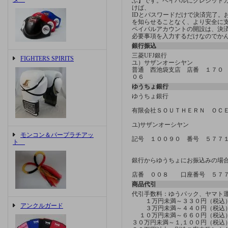
ふ】です。ペイパルにクレジット
けば、
IDとパスワードだけで決済完了。
を知らせることなく、より安全に
ペイパルアカウントの開設は、決済方
必要事項を入力するだけなのでか
銀行振込
三菱UFJ銀行
FIGHTERS SPIRITS
ユ）サザンオーシヤン
普通 西池袋支店 店番 １７０
０６
ゆうちょ銀行
ゆうちょ銀行
有限会社ＳＯＵＴＨＥＲＮ ＯＣ
ユ)サザンオーシヤン
モンコン＆パープラチアッ
記号 １００９０ 番号 ５７７
ト
銀行からゆうちょにお振込みの場
店番 ００８ 口座番号 ５７
商品代引
代引手数料：ゆうパック、ヤマ
１万円未満～３３０円（税込
アンクルガード
３万円未満～４４０円（税込
１０万円未満～６６０円（税込
３０万円未満～１,１００円（税込